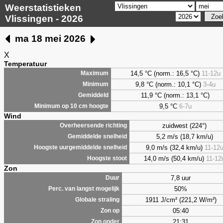
Weerstatistieken
Vlissingen - 2026
ma 18 mei 2026
X
Temperatuur
14,5 °C (norm.: 16,5 °C)
11-12u
Maximum
9,8
°C (norm.: 10,1 °C)
3-4u
Minimum
11,9 °C (norm.: 13,1 °C)
Gemiddeld
9,5
°C
6-7u
Minimum op 10 cm hoogte
Wind
zuidwest (224°)
Overheersende richting
5,2 m/s (18,7 km/u)
Gemiddelde snelheid
9,0 m/s (32,4 km/u)
11-12
Hoogste uurgemiddelde snelheid
14,0 m/s (50,4 km/u)
11-12
Hoogste stoot
Zon
7,8 uur
Duur
50%
Perc. van langst mogelijk
1911 J/cm² (221,2 W/m²)
Globale straling
05:40
Zon op
21:31
Zon onder