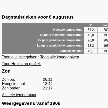
Dagstatistieken voor 8 augustus
°C
dat
34,2
20
Hoogste temperatuur
16,0
19
Laagste maximumtemperatuur
26,8
20
Hoogste gemiddelde temperatuur
13,3
19
Laagste gemiddelde temperatuur
13,7
19
Langste zonduur
Toon alle hittegolven
|
Toon alle koudegolven
Toon Hellmann-grafiek
Zon
Zon op:
06:11
Hoogste punt:
13:44
Zon onder:
21:17
Actuele temperatuur
Weergegevens vanaf 1906