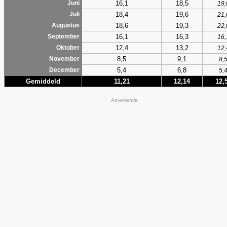
16,1
18,5
Juni
19,
18,4
19,6
Juli
21,
18,6
19,3
Augustus
22,
16,1
16,3
September
16,
12,4
13,2
Oktober
12,
8,5
9,1
November
8,
5,4
6,8
December
5,
Gemiddeld
11,21
12,14
12,
Advertentie