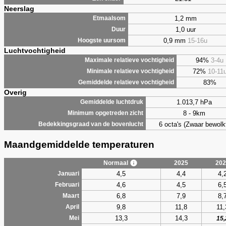
Neerslag
1,2 mm
Etmaalsom
1,0 uur
Duur
0,9 mm
15-16u
Hoogste uursom
Luchtvochtigheid
94%
3-4u
Maximale relatieve vochtigheid
72%
10-11
Minimale relatieve vochtigheid
83%
Gemiddelde relatieve vochtigheid
Overig
1.013,7 hPa
Gemiddelde luchtdruk
8 - 9km
Minimum opgetreden zicht
6 octa's (Zwaar bewolk
Bedekkingsgraad van de bovenlucht
Maandgemiddelde temperaturen
Normaal
2025
202
4,5
4,4
4,
Januari
4,6
4,5
6,
Februari
6,8
7,9
8,
Maart
9,8
11,8
11,
April
13,3
14,3
Mei
15,