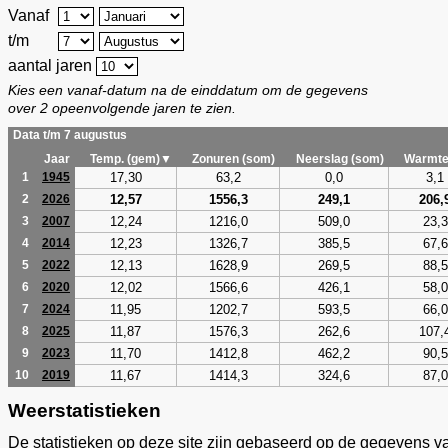
Vanaf
t/m
aantal jaren
Kies een vanaf-datum na de einddatum om de gegevens
over 2 opeenvolgende jaren te zien.
Data t/m 7 augustus
Jaar
Temp. (gem)▼
Zonuren (som)
Neerslag (som)
Warmte
17,30
63,2
0,0
3,1
1
1945
12,57
1556,3
249,1
206,
2
2026
12,24
1216,0
509,0
23,3
3
2007
12,23
1326,7
385,5
67,6
4
2014
12,13
1628,9
269,5
88,5
5
2022
12,02
1566,6
426,1
58,0
6
2020
11,95
1202,7
593,5
66,0
7
2024
11,87
1576,3
262,6
107,
8
2025
11,70
1412,8
462,2
90,5
9
2023
11,67
1414,3
324,6
87,0
10
2019
Weerstatistieken
De statistieken op deze site zijn gebaseerd op de gegevens v