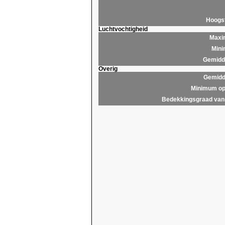
Hoogs
Luchtvochtigheid
Maxim
Mini
Gemidde
Overig
Gemidd
Minimum op
Bedekkingsgraad van 