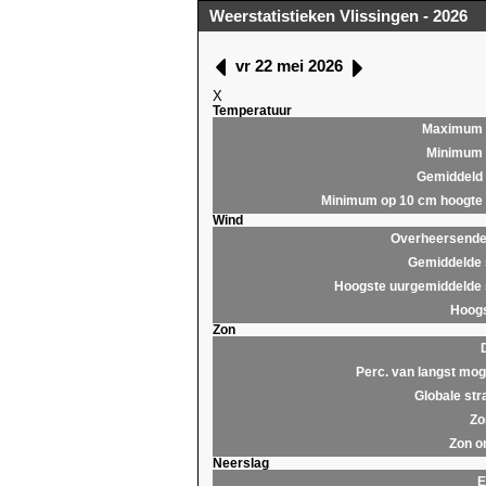
Weerstatistieken Vlissingen - 2026
vr 22 mei 2026
X
Temperatuur
Maximum
Minimum
Gemiddeld
Minimum op 10 cm hoogte
Wind
Overheersende 
Gemiddelde 
Hoogste uurgemiddelde 
Hoogs
Zon
Perc. van langst moge
Globale str
Zo
Zon o
Neerslag
E