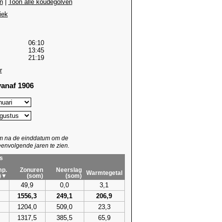
n
|
Toon alle koudegolven
iek
06:10
13:45
21:19
r
anaf 1906
um na de einddatum om de
envolgende jaren te zien.
s
p.
Zonuren
Neerslag
Warmtegetal
)▼
(som)
(som)
49,9
0,0
3,1
1556,3
249,1
206,9
1204,0
509,0
23,3
1317,5
385,5
65,9