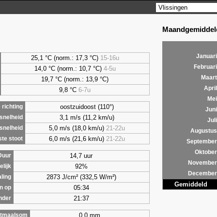
Maandgemiddeld
Januari
25,1 °C (norm.: 17,3 °C)
15-16u
Februari
14,0 °C (norm.: 10,7 °C)
4-5u
Maart
19,7 °C (norm.: 13,9 °C)
April
9,8
°C
6-7u
Mei
oostzuidoost (110°)
richting
Juni
3,1 m/s (11,2 km/u)
snelheid
Juli
5,0 m/s (18,0 km/u)
21-22u
snelheid
Augustus
6,0 m/s (21,6 km/u)
21-22u
te stoot
September
Oktober
14,7 uur
Duur
November
92%
lijk
December
2873 J/cm² (332,5 W/m²)
aling
Gemiddeld
05:34
n op
21:37
nder
0,0 mm
tmaalsom