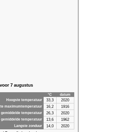
 voor 7 augustus
°C
datum
33,3
2020
Hoogste temperatuur
16,2
1916
te maximumtemperatuur
26,3
2020
 gemiddelde temperatuur
13,6
1962
 gemiddelde temperatuur
14,0
2020
Langste zonduur