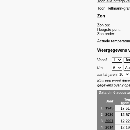
Toon alle hittegolve
Toon Hellmann-graf
Zon
Zon op:
Hoogste punt:
Zon onder:
Actuele temperatuu
Weergegevens v
Vanaf
t/m
aantal jaren
Kies een vanaf-dat
gegevens over 2 ope
Data t/m 6 augustu
Tem
Jaar
(gem
17,61
1
1945
12,57
2
2026
12,22
3
2007
12,19
4
2014