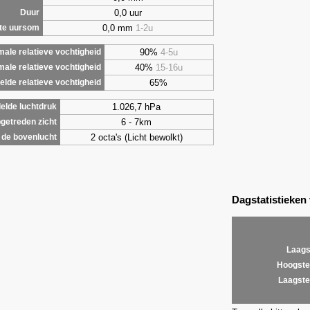
0,0 uur
Duur
0,0 mm
1-2u
te uursom
90%
4-5u
ale relatieve vochtigheid
40%
15-16u
male relatieve vochtigheid
65%
lde relatieve vochtigheid
1.026,7 hPa
elde luchtdruk
6 - 7km
getreden zicht
2 octa's (Licht bewolkt)
de bovenlucht
Dagstatistieken
Laags
Hoogste
Laagste