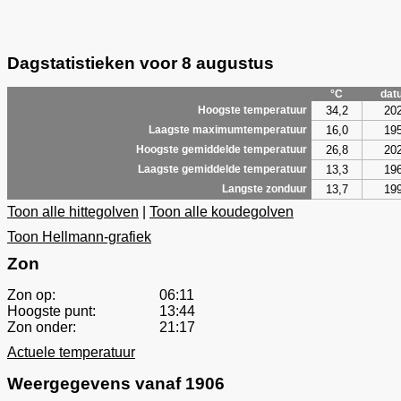
Dagstatistieken voor 8 augustus
°C
dat
34,2
20
Hoogste temperatuur
16,0
19
Laagste maximumtemperatuur
26,8
20
Hoogste gemiddelde temperatuur
13,3
19
Laagste gemiddelde temperatuur
13,7
19
Langste zonduur
Toon alle hittegolven
|
Toon alle koudegolven
Toon Hellmann-grafiek
Zon
Zon op:
06:11
Hoogste punt:
13:44
Zon onder:
21:17
Actuele temperatuur
Weergegevens vanaf 1906