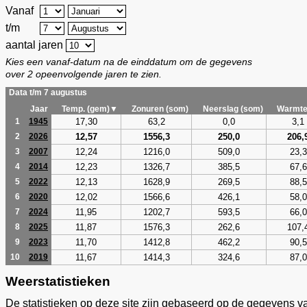
Vanaf
t/m
aantal jaren
Kies een vanaf-datum na de einddatum om de gegevens
over 2 opeenvolgende jaren te zien.
Data t/m 7 augustus
Jaar
Temp. (gem)▼
Zonuren (som)
Neerslag (som)
Warmte
17,30
63,2
0,0
3,1
1
1945
12,57
1556,3
250,0
206,
2
2026
12,24
1216,0
509,0
23,3
3
2007
12,23
1326,7
385,5
67,6
4
2014
12,13
1628,9
269,5
88,5
5
2022
12,02
1566,6
426,1
58,0
6
2020
11,95
1202,7
593,5
66,0
7
2024
11,87
1576,3
262,6
107,
8
2025
11,70
1412,8
462,2
90,5
9
2023
11,67
1414,3
324,6
87,0
10
2019
Weerstatistieken
De statistieken op deze site zijn gebaseerd op de gegevens v