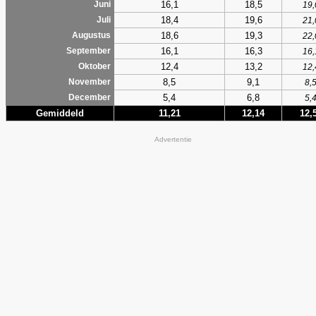
16,1
18,5
Juni
19,
18,4
19,6
Juli
21,
18,6
19,3
Augustus
22,
16,1
16,3
September
16,
12,4
13,2
Oktober
12,
8,5
9,1
November
8,
5,4
6,8
December
5,
Gemiddeld
11,21
12,14
12,
Advertentie