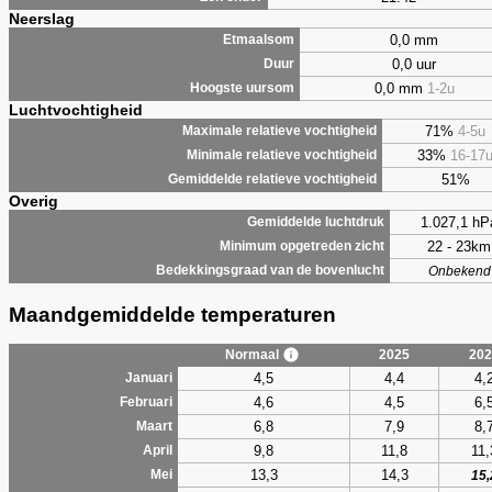
Neerslag
0,0 mm
Etmaalsom
0,0 uur
Duur
0,0 mm
1-2u
Hoogste uursom
Luchtvochtigheid
71%
4-5u
Maximale relatieve vochtigheid
33%
16-17
Minimale relatieve vochtigheid
51%
Gemiddelde relatieve vochtigheid
Overig
1.027,1 hP
Gemiddelde luchtdruk
22 - 23km
Minimum opgetreden zicht
Bedekkingsgraad van de bovenlucht
Onbekend
Maandgemiddelde temperaturen
Normaal
2025
202
4,5
4,4
4,
Januari
4,6
4,5
6,
Februari
6,8
7,9
8,
Maart
9,8
11,8
11,
April
13,3
14,3
Mei
15,