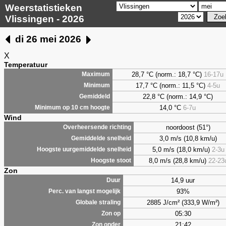
Weerstatistieken
Vlissingen - 2026
di 26 mei 2026
X
Temperatuur
28,7 °C (norm.: 18,7 °C)
16-17u
Maximum
17,7 °C (norm.: 11,5 °C)
4-5u
Minimum
22,8 °C (norm.: 14,9 °C)
Gemiddeld
14,0 °C
6-7u
Minimum op 10 cm hoogte
Wind
noordoost (51°)
Overheersende richting
3,0 m/s (10,8 km/u)
Gemiddelde snelheid
5,0 m/s (18,0 km/u)
2-3u
Hoogste uurgemiddelde snelheid
8,0 m/s (28,8 km/u)
22-23
Hoogste stoot
Zon
14,9 uur
Duur
93%
Perc. van langst mogelijk
2885 J/cm² (333,9 W/m²)
Globale straling
05:30
Zon op
21:42
Zon onder