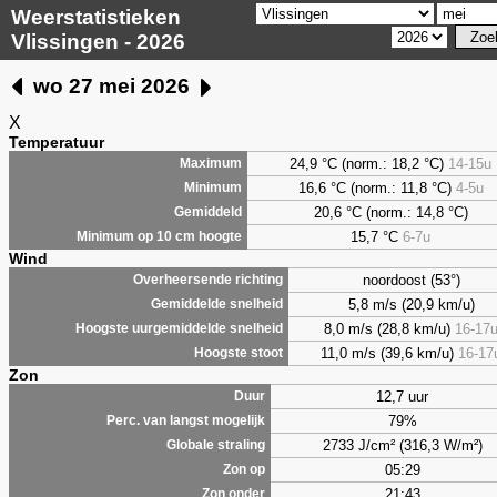
Weerstatistieken
Vlissingen - 2026
wo 27 mei 2026
X
Temperatuur
24,9 °C (norm.: 18,2 °C)
14-15u
Maximum
16,6 °C (norm.: 11,8 °C)
4-5u
Minimum
20,6 °C (norm.: 14,8 °C)
Gemiddeld
15,7 °C
6-7u
Minimum op 10 cm hoogte
Wind
noordoost (53°)
Overheersende richting
5,8 m/s (20,9 km/u)
Gemiddelde snelheid
8,0 m/s (28,8 km/u)
16-17
Hoogste uurgemiddelde snelheid
11,0 m/s (39,6 km/u)
16-17
Hoogste stoot
Zon
12,7 uur
Duur
79%
Perc. van langst mogelijk
2733 J/cm² (316,3 W/m²)
Globale straling
05:29
Zon op
21:43
Zon onder