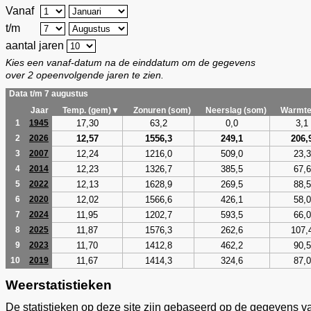
Vanaf
t/m
aantal jaren
Kies een vanaf-datum na de einddatum om de gegevens
over 2 opeenvolgende jaren te zien.
Data t/m 7 augustus
Jaar
Temp. (gem)▼
Zonuren (som)
Neerslag (som)
Warmte
17,30
63,2
0,0
3,1
1
1945
12,57
1556,3
249,1
206,
2
2026
12,24
1216,0
509,0
23,3
3
2007
12,23
1326,7
385,5
67,6
4
2014
12,13
1628,9
269,5
88,5
5
2022
12,02
1566,6
426,1
58,0
6
2020
11,95
1202,7
593,5
66,0
7
2024
11,87
1576,3
262,6
107,
8
2025
11,70
1412,8
462,2
90,5
9
2023
11,67
1414,3
324,6
87,0
10
2019
Weerstatistieken
De statistieken op deze site zijn gebaseerd op de gegevens v