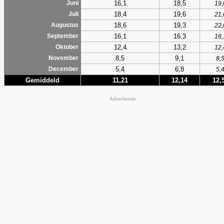
16,1
18,5
Juni
19,
18,4
19,6
Juli
21,
18,6
19,3
Augustus
22,
16,1
16,3
September
16,
12,4
13,2
Oktober
12,
8,5
9,1
November
8,
5,4
6,8
December
5,
Gemiddeld
11,21
12,14
12,
Advertentie