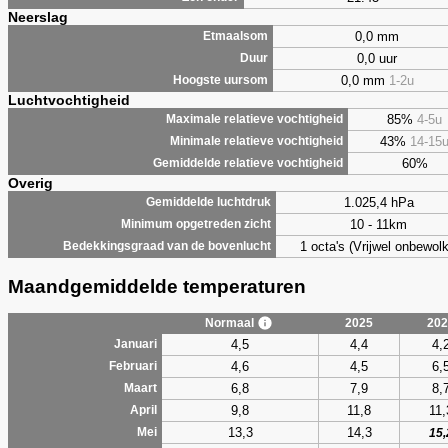
Neerslag
0,0 mm
Etmaalsom
0,0 uur
Duur
0,0 mm
1-2u
Hoogste uursom
Luchtvochtigheid
85%
4-5u
Maximale relatieve vochtigheid
43%
14-15
Minimale relatieve vochtigheid
60%
Gemiddelde relatieve vochtigheid
Overig
1.025,4 hPa
Gemiddelde luchtdruk
10 - 11km
Minimum opgetreden zicht
1 octa's (Vrijwel onbewolk
Bedekkingsgraad van de bovenlucht
Maandgemiddelde temperaturen
Normaal
2025
202
4,5
4,4
4,
Januari
4,6
4,5
6,
Februari
6,8
7,9
8,
Maart
9,8
11,8
11,
April
13,3
14,3
Mei
15,