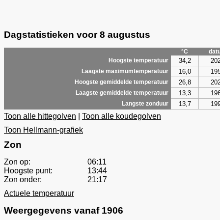
Dagstatistieken voor 8 augustus
°C
dat
34,2
20
Hoogste temperatuur
16,0
19
Laagste maximumtemperatuur
26,8
20
Hoogste gemiddelde temperatuur
13,3
19
Laagste gemiddelde temperatuur
13,7
19
Langste zonduur
Toon alle hittegolven
|
Toon alle koudegolven
Toon Hellmann-grafiek
Zon
Zon op:
06:11
Hoogste punt:
13:44
Zon onder:
21:17
Actuele temperatuur
Weergegevens vanaf 1906