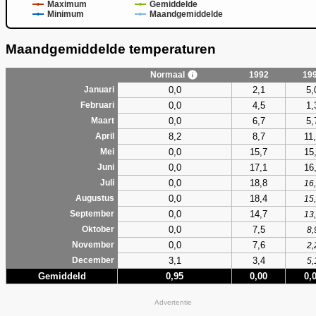
Maximum
Gemiddelde
Minimum
Maandgemiddelde
Maandgemiddelde temperaturen
Normaal
1992
19
0,0
2,1
5,
Januari
0,0
4,5
1,
Februari
0,0
6,7
5,
Maart
8,2
8,7
11
April
0,0
15,7
15
Mei
0,0
17,1
16
Juni
0,0
18,8
Juli
16
0,0
18,4
Augustus
15
0,0
14,7
September
13
0,0
7,5
Oktober
8,
0,0
7,6
November
2,
3,1
3,4
December
5,
Gemiddeld
0,95
0,00
0,
Advertentie