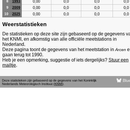
0,00
0,0
0,0
0,0
8
1993
0,00
0,0
0,0
0,0
9
2009
0,00
0,0
0,0
0,0
10
2025
Weerstatistieken
De statistieken op deze site zijn gebaseerd op de gegevens v
het KNMI, en afkomstig van alle officiële meetstations in
Nederland.
Deze pagina toont de gegevens van het meetstation in
e
Arcen
gaan terug tot 1990.
Heb je een opmerking, suggestie of iets dergelijks?
Stuur een
mailtje
.
Blu
Deze statistieken zijn gebaseerd op de gegevens van het Koninklijk
Nederlands Meteorologisch Instituut (
KNMI
).