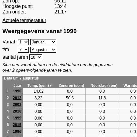
Zon op:
06:11
Hoogste punt:
13:44
Zon onder:
21:17
Actuele temperatuur
Weergegevens vanaf 1990
Vanaf
t/m
aantal jaren
Kies een vanaf-datum na de einddatum om de gegevens
over 2 opeenvolgende jaren te zien.
Data t/m 7 augustus
Jaar
Temp. (gem)▼
Zonuren (som)
Neerslag (som)
Warmte
14,82
0,0
0,0
0,3
1
1990
8,22
50,6
11,8
0,0
2
2012
0,00
0,0
0,0
0,0
3
2002
0,00
0,0
0,0
0,0
4
2018
0,00
0,0
0,0
0,0
5
1999
0,00
0,0
0,0
0,0
6
2015
0,00
0,0
0,0
0,0
7
1996