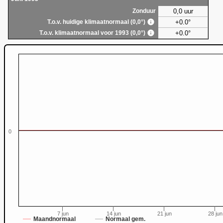
0,0 uur
Zonduur
+0.0°
T.o.v. huidige klimaatnormaal (0,0°)
+0.0°
T.o.v. klimaatnormaal voor 1993 (0,0°)
0
0
7 jun
14 jun
21 jun
28 jun
Maandnormaal
Normaal gem.