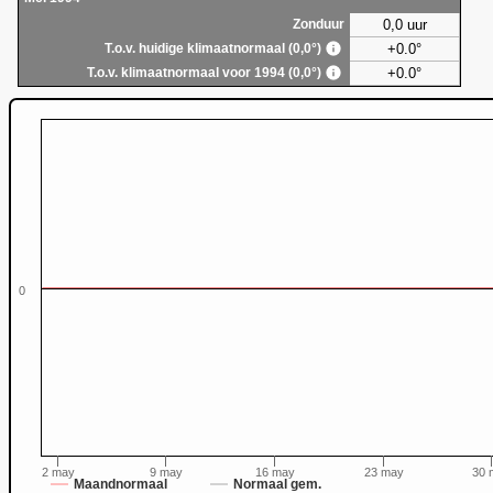
0,0 uur
Zonduur
+0.0°
T.o.v. huidige klimaatnormaal (0,0°)
+0.0°
T.o.v. klimaatnormaal voor 1994 (0,0°)
0
0
2 may
9 may
16 may
23 may
30 
Maandnormaal
Normaal gem.