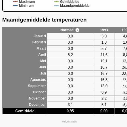
Maximum
Gemiddelde
Minimum
Maandgemiddelde
Maandgemiddelde temperaturen
Normaal
1993
19
0,0
5,0
4,
Januari
0,0
1,3
1,
Februari
0,0
5,7
7,
Maart
8,2
11,6
8,
April
0,0
15,1
13
Mei
0,0
16,7
Juni
16
0,0
16,7
Juli
22
0,0
15,3
Augustus
17
0,0
13,0
September
13
0,0
8,9
Oktober
9,
0,0
2,2
November
9,
3,1
5,1
December
5,
Gemiddeld
0,95
0,00
0,
Advertentie