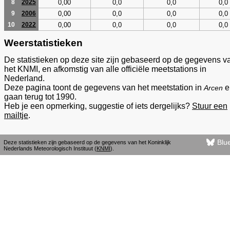
0,00
0,0
0,0
0,0
8
2025
0,00
0,0
0,0
0,0
9
2006
0,00
0,0
0,0
0,0
10
2022
Weerstatistieken
De statistieken op deze site zijn gebaseerd op de gegevens v
het KNMI, en afkomstig van alle officiële meetstations in
Nederland.
Deze pagina toont de gegevens van het meetstation in
e
Arcen
gaan terug tot 1990.
Heb je een opmerking, suggestie of iets dergelijks?
Stuur een
mailtje
.
Blu
Deze statistieken zijn gebaseerd op de gegevens van het Koninklijk
Nederlands Meteorologisch Instituut (
KNMI
).