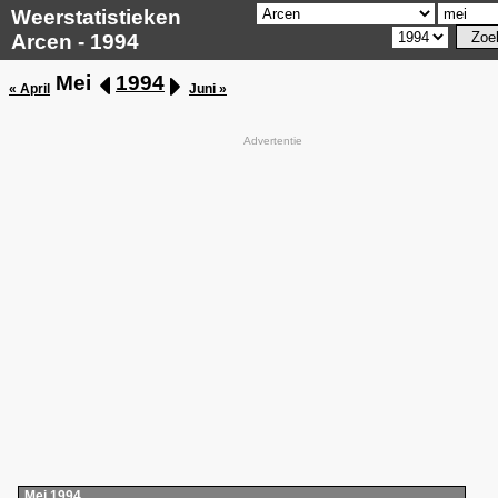
Weerstatistieken
Arcen - 1994
Mei
1994
« April
Juni »
Advertentie
Mei 1994