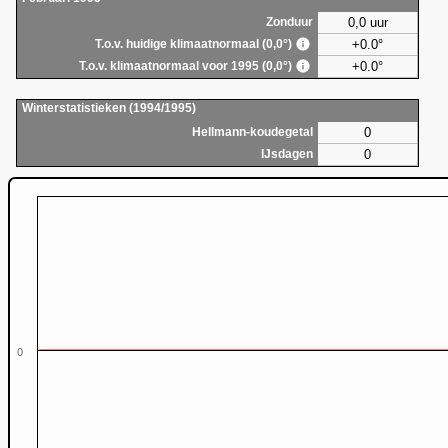
0,0 uur
Zonduur
+0.0°
T.o.v. huidige klimaatnormaal (0,0°)
+0.0°
T.o.v. klimaatnormaal voor 1995 (0,0°)
Winterstatistieken (1994/1995)
0
Hellmann-koudegetal
0
IJsdagen
0
0