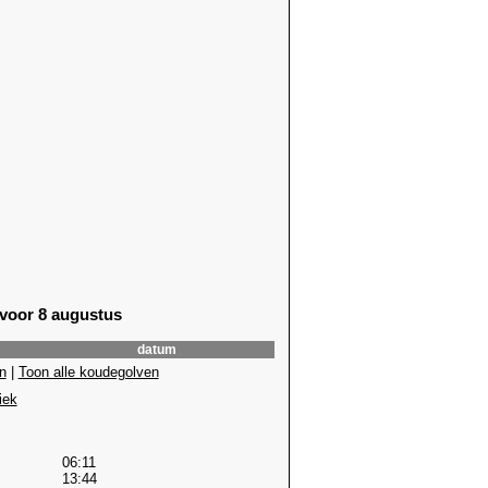
 voor 8 augustus
datum
n
|
Toon alle koudegolven
iek
06:11
13:44