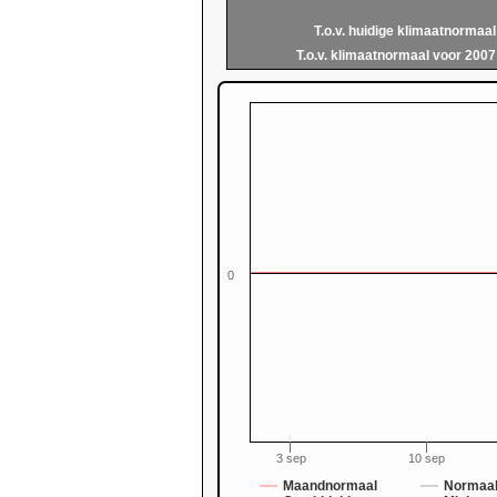
T.o.v. huidige klimaatnormaal
T.o.v. klimaatnormaal voor 2007
0
0
3 sep
10 sep
Maandnormaal
Normaal