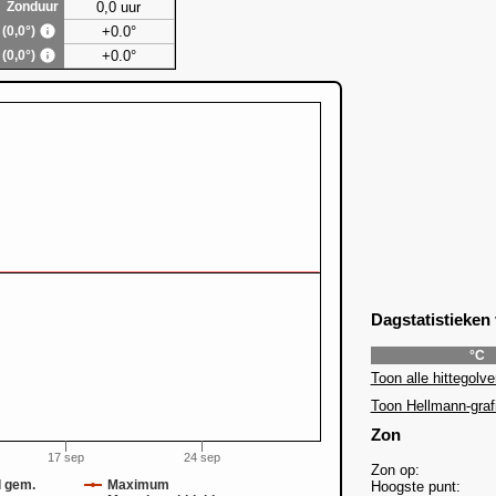
0,0 uur
Zonduur
+0.0°
 (0,0°)
+0.0°
 (0,0°)
Dagstatistieken
°C
Toon alle hittegolve
Toon Hellmann-graf
Zon
17 sep
24 sep
Zon op:
 gem.
Maximum
Hoogste punt: