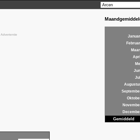
Maandgemiddeld
Advertentie
Januar
Februar
Maar
Apri
Me
Jun
Jul
Augustu
Septembe
Oktobe
Novembe
Decembe
Gemiddeld