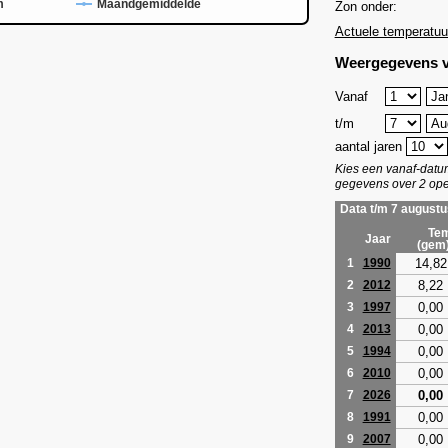
m
Maandgemiddelde
Zon onder:
Actuele temperatuu
Weergegevens v
Vanaf
t/m
aantal jaren
Kies een vanaf-dat
gegevens over 2 ope
Data t/m 7 augustu
Tem
Jaar
(gem
14,82
1
1990
8,22
2
2012
0,00
3
1997
0,00
4
2013
0,00
5
1994
0,00
6
2010
0,00
7
2026
0,00
8
1991
0,00
9
2007