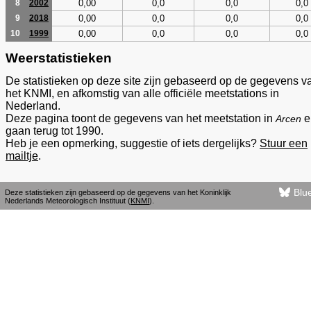
0,00
0,0
0,0
0,0
8
2002
0,00
0,0
0,0
0,0
9
2018
0,00
0,0
0,0
0,0
10
1999
Weerstatistieken
De statistieken op deze site zijn gebaseerd op de gegevens v
het KNMI, en afkomstig van alle officiële meetstations in
Nederland.
Deze pagina toont de gegevens van het meetstation in
e
Arcen
gaan terug tot 1990.
Heb je een opmerking, suggestie of iets dergelijks?
Stuur een
mailtje
.
Blu
Deze statistieken zijn gebaseerd op de gegevens van het Koninklijk
Nederlands Meteorologisch Instituut (
KNMI
).