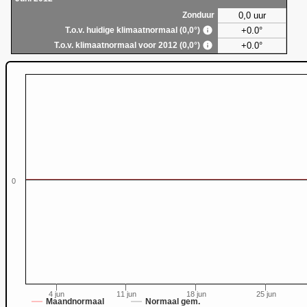
0,0 uur
Zonduur
+0.0°
T.o.v. huidige klimaatnormaal (0,0°)
+0.0°
T.o.v. klimaatnormaal voor 2012 (0,0°)
0
0
4 jun
11 jun
18 jun
25 jun
Maandnormaal
Normaal gem.