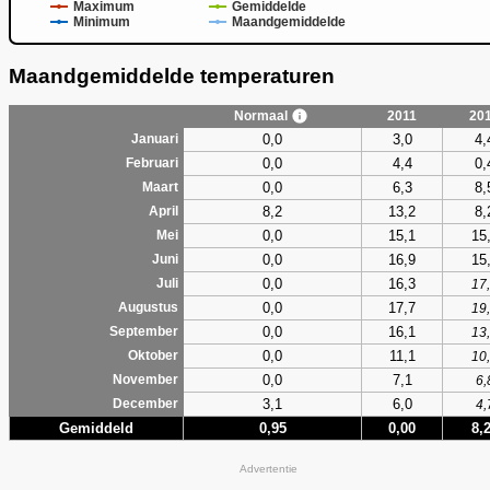
Maximum
Gemiddelde
Minimum
Maandgemiddelde
Maandgemiddelde temperaturen
Normaal
2011
20
0,0
3,0
4,
Januari
0,0
4,4
0,
Februari
0,0
6,3
8,
Maart
8,2
13,2
8,
April
0,0
15,1
15
Mei
0,0
16,9
15
Juni
0,0
16,3
Juli
17
0,0
17,7
Augustus
19
0,0
16,1
September
13
0,0
11,1
Oktober
10
0,0
7,1
November
6,
3,1
6,0
December
4,
Gemiddeld
0,95
0,00
8,
Advertentie