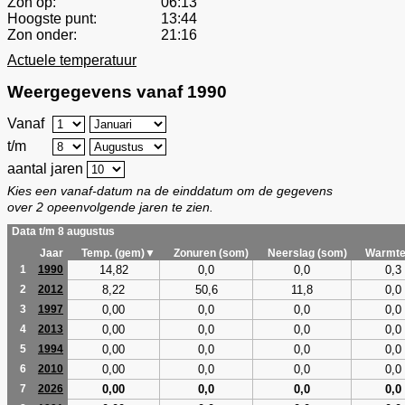
Zon op:
06:13
Hoogste punt:
13:44
Zon onder:
21:16
Actuele temperatuur
Weergegevens vanaf 1990
Vanaf
t/m
aantal jaren
Kies een vanaf-datum na de einddatum om de gegevens
over 2 opeenvolgende jaren te zien.
Data t/m 8 augustus
Jaar
Temp. (gem)▼
Zonuren (som)
Neerslag (som)
Warmte
14,82
0,0
0,0
0,3
1
1990
8,22
50,6
11,8
0,0
2
2012
0,00
0,0
0,0
0,0
3
1997
0,00
0,0
0,0
0,0
4
2013
0,00
0,0
0,0
0,0
5
1994
0,00
0,0
0,0
0,0
6
2010
0,00
0,0
0,0
0,0
7
2026