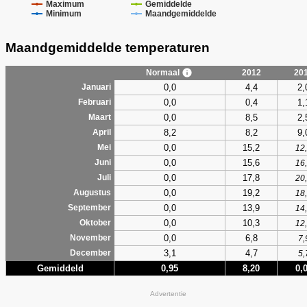
Maximum
Gemiddelde
Minimum
Maandgemiddelde
Maandgemiddelde temperaturen
Normaal
2012
20
0,0
4,4
2,
Januari
0,0
0,4
1,
Februari
0,0
8,5
2,
Maart
8,2
8,2
9,
April
0,0
15,2
Mei
12
0,0
15,6
Juni
16
0,0
17,8
Juli
20
0,0
19,2
Augustus
18
0,0
13,9
September
14
0,0
10,3
Oktober
12
0,0
6,8
November
7,
3,1
4,7
December
5,
Gemiddeld
0,95
8,20
0,
Advertentie