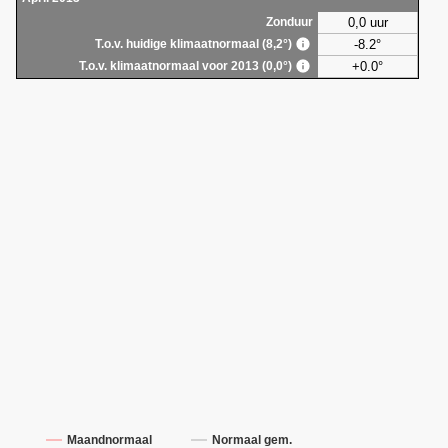
0,0 uur
Zonduur
-8.2°
T.o.v. huidige klimaatnormaal (8,2°)
+0.0°
T.o.v. klimaatnormaal voor 2013 (0,0°)
Maandnormaal
Normaal gem.