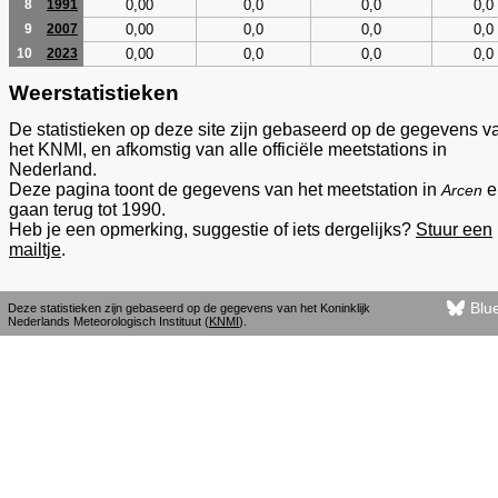
0,00
0,0
0,0
0,0
8
1991
0,00
0,0
0,0
0,0
9
2007
0,00
0,0
0,0
0,0
10
2023
Weerstatistieken
De statistieken op deze site zijn gebaseerd op de gegevens v
het KNMI, en afkomstig van alle officiële meetstations in
Nederland.
Deze pagina toont de gegevens van het meetstation in
e
Arcen
gaan terug tot 1990.
Heb je een opmerking, suggestie of iets dergelijks?
Stuur een
mailtje
.
Blu
Deze statistieken zijn gebaseerd op de gegevens van het Koninklijk
Nederlands Meteorologisch Instituut (
KNMI
).