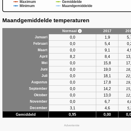
Maximum
Gemiddelde
Minimum
Maandgemiddelde
Maandgemiddelde temperaturen
Normaal
2017
20
0,0
1,9
5,
Januari
0,0
5,4
0,
Februari
0,0
9,1
4,
Maart
8,2
8,4
13
April
0,0
15,8
17
Mei
0,0
19,0
Juni
18
0,0
18,1
Juli
22
0,0
17,8
Augustus
19
0,0
14,2
September
15
0,0
13,0
Oktober
12
0,0
6,7
November
6,
3,1
4,6
December
5,
Gemiddeld
0,95
0,00
0,
Advertentie