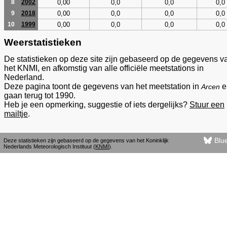
0,00
0,0
0,0
0,0
8
2002
0,00
0,0
0,0
0,0
9
2018
0,00
0,0
0,0
0,0
10
1999
Weerstatistieken
De statistieken op deze site zijn gebaseerd op de gegevens v
het KNMI, en afkomstig van alle officiële meetstations in
Nederland.
Deze pagina toont de gegevens van het meetstation in
e
Arcen
gaan terug tot 1990.
Heb je een opmerking, suggestie of iets dergelijks?
Stuur een
mailtje
.
Blu
Deze statistieken zijn gebaseerd op de gegevens van het Koninklijk
Nederlands Meteorologisch Instituut (
KNMI
).