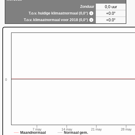
0,0 uur
Zonduur
+0.0°
T.o.v. huidige klimaatnormaal (0,0°)
+0.0°
T.o.v. klimaatnormaal voor 2018 (0,0°)
0
0
7 may
14 may
21 may
28 may
Maandnormaal
Normaal gem.