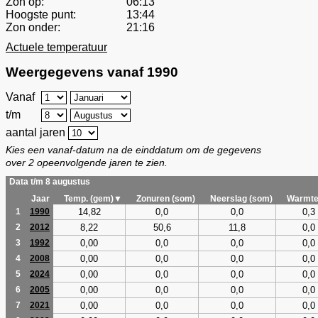
Zon op:
06:13
Hoogste punt:
13:44
Zon onder:
21:16
Actuele temperatuur
Weergegevens vanaf 1990
Vanaf
t/m
aantal jaren
Kies een vanaf-datum na de einddatum om de gegevens
over 2 opeenvolgende jaren te zien.
Data t/m 8 augustus
Jaar
Temp. (gem)▼
Zonuren (som)
Neerslag (som)
Warmte
14,82
0,0
0,0
0,3
1
1990
8,22
50,6
11,8
0,0
2
2012
0,00
0,0
0,0
0,0
3
1992
0,00
0,0
0,0
0,0
4
2008
0,00
0,0
0,0
0,0
5
2024
0,00
0,0
0,0
0,0
6
2005
0,00
0,0
0,0
0,0
7
2021