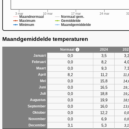
3 mar
10 mar
17 mar
24 mar
3
Maandnormaal
Normaal gem.
Maximum
Gemiddelde
Minimum
Maandgemiddelde
Maandgemiddelde temperaturen
Normaal
2024
202
0,0
3,5
3,
Januari
0,0
8,2
4,
Februari
0,0
9,3
7,
Maart
8,2
11,2
April
11,
0,0
15,8
Mei
14,
0,0
16,5
Juni
19,
0,0
18,8
Juli
19,
0,0
19,9
Augustus
18,
0,0
16,0
September
13,
0,0
12,2
Oktober
0,0
0,0
6,9
November
0,0
3,1
5,3
December
3,1