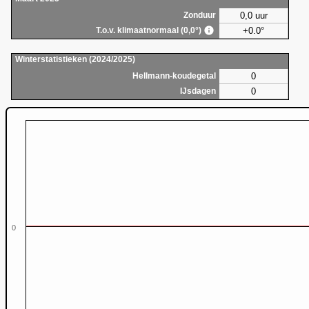
0,0 uur
Zonduur
+0.0°
T.o.v. klimaatnormaal (0,0°)
Winterstatistieken (2024/2025)
0
Hellmann-koudegetal
0
IJsdagen
0
0