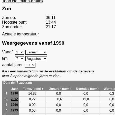
Toon Hellmann-grafiek
Zon
Zon op:
06:11
Hoogste punt:
13:44
Zon onder:
21:17
Actuele temperatuur
Weergegevens vanaf 1990
Vanaf
t/m
aantal jaren
Kies een vanaf-datum na de einddatum om de gegevens
over 2 opeenvolgende jaren te zien.
Data t/m 7 augustus
Jaar
Temp. (gem)▼
Zonuren (som)
Neerslag (som)
Warmte
14,82
0,0
0,0
0,3
1
1990
8,22
50,6
11,8
0,0
2
2012
0,00
0,0
0,0
0,0
3
1996
0,00
0,0
0,0
0,0
4
1993