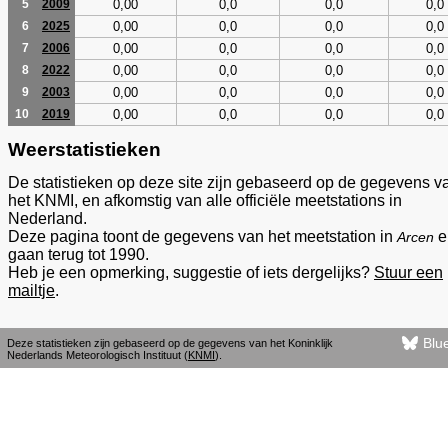
0,00
0,0
0,0
0,0
5
2009
0,00
0,0
0,0
0,0
6
2025
0,00
0,0
0,0
0,0
7
2006
0,00
0,0
0,0
0,0
8
2022
0,00
0,0
0,0
0,0
9
2003
0,00
0,0
0,0
0,0
10
2019
Weerstatistieken
De statistieken op deze site zijn gebaseerd op de gegevens v
het KNMI, en afkomstig van alle officiële meetstations in
Nederland.
Deze pagina toont de gegevens van het meetstation in
e
Arcen
gaan terug tot 1990.
Heb je een opmerking, suggestie of iets dergelijks?
Stuur een
mailtje
.
Blu
Deze statistieken zijn gebaseerd op de gegevens van het Koninklijk
Nederlands Meteorologisch Instituut (
KNMI
).