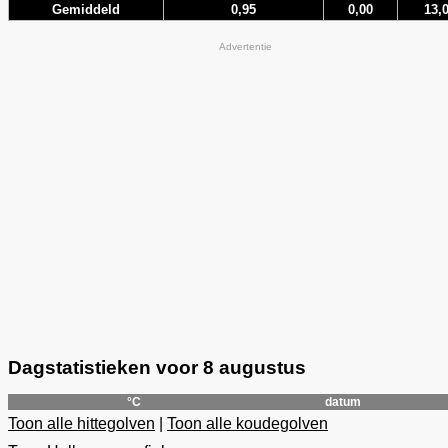
Gemiddeld
0,95
0,00
13,
Advertentie
Dagstatistieken voor 8 augustus
°C
datum
Toon alle hittegolven
|
Toon alle koudegolven