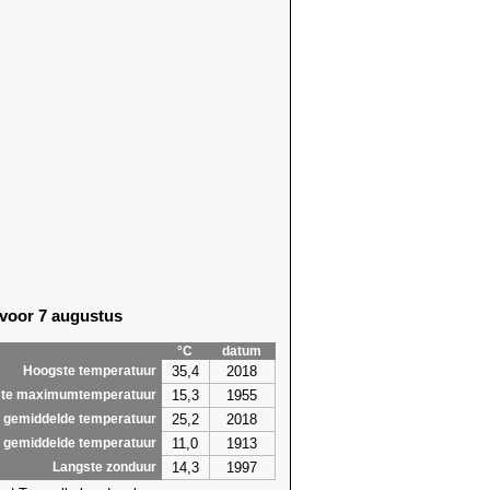
6)
15,9 (2009)
6)
15,4 (1934)
8)
17,2 (1968)
9)
20,3 (2018)
8)
17,4 (2018)
9)
18,2 (1968)
9)
19,1 (1996)
1)
16,7 (2011)
6)
18,2 (2019)
0)
19,3 (2007)
0)
19,2 (2007)
9)
16,7 (2007)
6)
18,7 (2000)
 voor 7 augustus
9)
19,0 (1993)
5)
19,5 (1993)
°C
datum
,7
20,3
35,4
2018
Hoogste temperatuur
15,3
1955
te maximumtemperatuur
25,2
2018
 gemiddelde temperatuur
11,0
1913
 gemiddelde temperatuur
14,3
1997
Langste zonduur