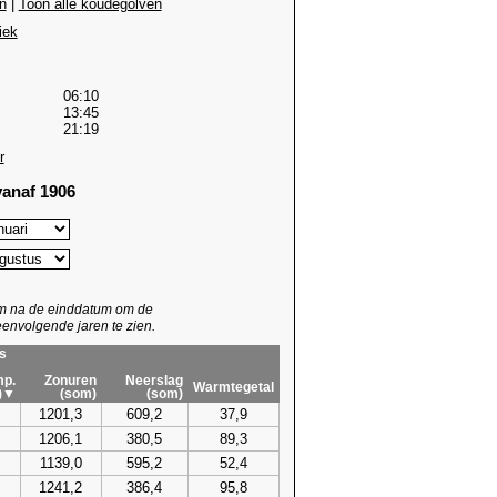
n
|
Toon alle koudegolven
iek
06:10
13:45
21:19
r
anaf 1906
um na de einddatum om de
envolgende jaren te zien.
s
p.
Zonuren
Neerslag
Warmtegetal
)▼
(som)
(som)
1201,3
609,2
37,9
1206,1
380,5
89,3
1139,0
595,2
52,4
1241,2
386,4
95,8