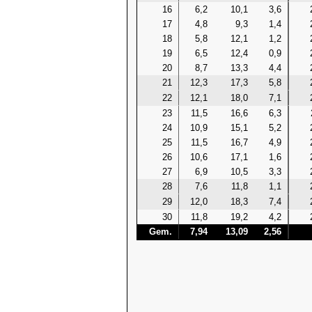
16
6,2
10,1
3,6
17
4,8
9,3
1,4
18
5,8
12,1
1,2
19
6,5
12,4
0,9
20
8,7
13,3
4,4
21
12,3
17,3
5,8
22
12,1
18,0
7,1
23
11,5
16,6
6,3
24
10,9
15,1
5,2
25
11,5
16,7
4,9
26
10,6
17,1
1,6
27
6,9
10,5
3,3
28
7,6
11,8
1,1
29
12,0
18,3
7,4
30
11,8
19,2
4,2
Gem.
7,94
13,09
2,56