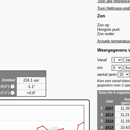
Toon alle hittegolve
Toon Hellmann-graf
Zon
Zon op:
Hoogste punt:
Zon onder:
Actuele temperatuu
Weergegevens v
Vanaf
t/m
aantal jaren
224,1 uur
Zonduur
Kies een vanaf-dat
gegevens over 2 ope
-1.1°
 (9,0°)
+0.8°
Data t/m 6 augustu
 (7,1°)
Tem
Jaar
(gem
11,28
1
2007
11,21
2
2014
11,19
3
2024
10,63
4
2019