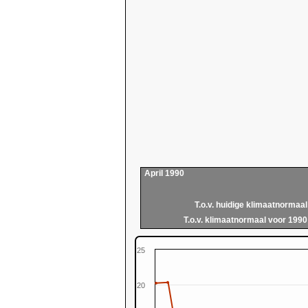
April 1990
T.o.v. huidige klimaatnormaal
T.o.v. klimaatnormaal voor 1990
25
20