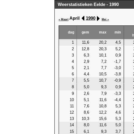
Weerstatistieken Eelde - 1990
April
1990
« Maart
Mei »
dag
gem
max
min
1
11,6
20,2
4,5
2
12,8
20,3
5,2
3
6,3
10,1
0,9
4
2,9
7,2
-1,7
5
2,1
7,7
-3,0
6
4,4
10,5
-3,8
7
5,5
10,7
-0,9
8
5,0
9,3
0,9
9
2,6
7,9
-3,3
10
5,1
11,6
-4,4
11
7,6
10,8
5,3
12
8,6
12,2
4,6
13
10,3
15,6
5,3
14
8,0
11,6
5,0
15
6,1
9,3
3,7