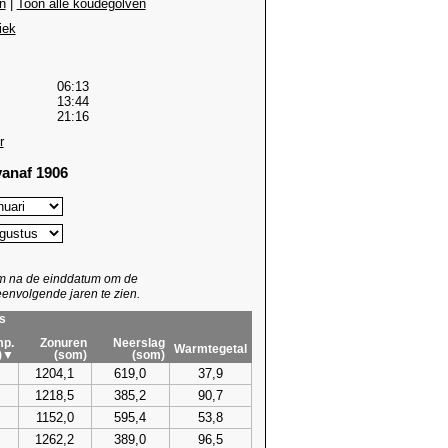
n
|
Toon alle koudegolven
iek
06:13
13:44
21:16
r
anaf 1906
um na de einddatum om de
envolgende jaren te zien.
s
p.
Zonuren
Neerslag
Warmtegetal
)▼
(som)
(som)
1204,1
619,0
37,9
1218,5
385,2
90,7
1152,0
595,4
53,8
1262,2
389,0
96,5