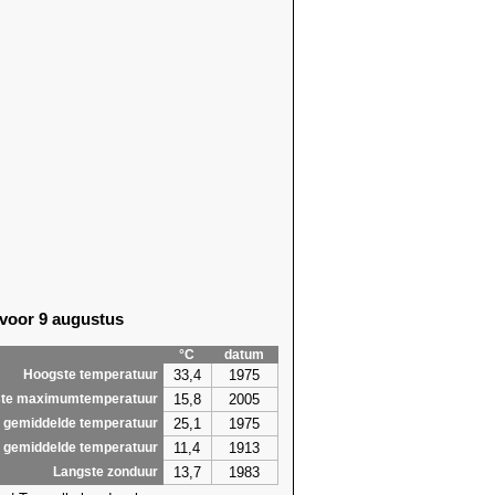
23)
23,8 (1917)
23)
24,5 (2021)
23)
23,8 (1917)
16)
25,4
(2026)
23)
25,4 (2000)
21)
23,3 (1936)
21)
21,9 (1983)
18)
23,6 (1941)
18)
25,0
(2026)
18)
26,3 (2019)
18)
26,7
(2026)
23)
26,1
(2026)
23)
26,4 (1947)
 voor 9 augustus
23)
23,4 (1957)
19)
25,2 (1957)
°C
datum
6,3
26,7
33,4
1975
Hoogste temperatuur
15,8
2005
te maximumtemperatuur
25,1
1975
 gemiddelde temperatuur
11,4
1913
 gemiddelde temperatuur
13,7
1983
Langste zonduur