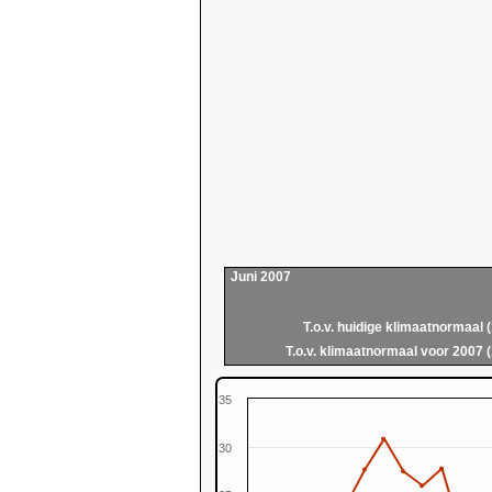
Juni 2007
T.o.v. huidige klimaatnormaal 
T.o.v. klimaatnormaal voor 2007 
35
30