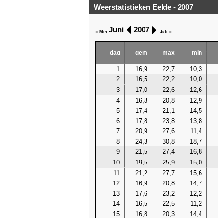
Weerstatistieken Eelde - 2007
Juni
2007
« Mei
Juli »
dag
gem
max
min
1
16,9
22,7
10,3
2
16,5
22,2
10,0
3
17,0
22,6
12,6
4
16,8
20,8
12,9
5
17,4
21,1
14,5
6
17,8
23,8
13,8
7
20,9
27,6
11,4
8
24,3
30,8
18,7
9
21,5
27,4
16,8
10
19,5
25,9
15,0
11
21,2
27,7
15,6
12
16,9
20,8
14,7
13
17,6
23,2
12,2
14
16,5
22,5
11,2
15
16,8
20,3
14,4