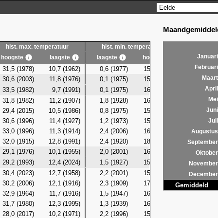
Maandgemiddeld
hist. max. temperatuur
hist. min. temperatuur
hist. g
Januari
hoogste
laagste
laagste
hoogste
laagste
Februari
31,5 (1978)
10,7 (1962)
0,6 (1977)
15,5 (2018)
6,3 (19
Maart
30,6 (2003)
11,8 (1976)
0,1 (1975)
15,4 (2003)
7,5 (19
April
33,5 (1982)
9,7 (1991)
0,1 (1975)
16,4 (1979)
6,9 (19
Mei
31,8 (1982)
11,2 (1907)
1,8 (1928)
16,6 (1947)
7,4 (19
29,4 (2015)
10,5 (1986)
0,8 (1975)
15,7 (2019)
7,9 (19
Juni
30,6 (1996)
11,4 (1927)
1,2 (1973)
15,0 (2002)
7,5 (19
Juli
33,0 (1996)
11,3 (1914)
2,4 (2006)
16,0 (1997)
7,9 (19
Augustus
32,0 (1915)
12,8 (1991)
2,4 (1920)
18,7 (2007)
9,5 (19
September
29,1 (1976)
10,1 (1955)
2,0 (2001)
16,8 (2007)
8,5 (19
Oktober
29,2 (1993)
12,4 (2024)
1,5 (1927)
15,9 (1910)
8,9 (19
November
30,4 (2023)
12,7 (1958)
2,2 (2001)
15,9 (2023)
8,9 (19
December
30,2 (2006)
12,1 (1916)
2,3 (1909)
17,1 (1966)
8,9 (19
Gemiddeld
32,9 (1964)
11,7 (1916)
1,5 (1947)
16,7 (2020)
8,2 (19
31,7 (1980)
12,3 (1995)
1,3 (1939)
16,5 (2020)
8,9 (19
28,0 (2017)
10,2 (1971)
2,2 (1996)
15,8 (2020)
8,5 (19