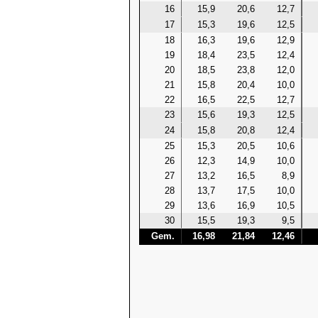
16
15,9
20,6
12,7
17
15,3
19,6
12,5
18
16,3
19,6
12,9
19
18,4
23,5
12,4
20
18,5
23,8
12,0
21
15,8
20,4
10,0
22
16,5
22,5
12,7
23
15,6
19,3
12,5
24
15,8
20,8
12,4
25
15,3
20,5
10,6
26
12,3
14,9
10,0
27
13,2
16,5
8,9
28
13,7
17,5
10,0
29
13,6
16,9
10,5
30
15,5
19,3
9,5
Gem.
16,98
21,84
12,46