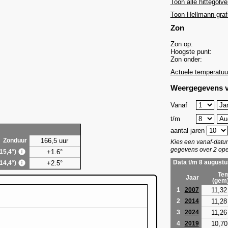
Toon alle hittegolve
Toon Hellmann-graf
Zon
Zon op:
Hoogste punt:
Zon onder:
Actuele temperatuu
Weergegevens v
Vanaf
t/m
aantal jaren
166,5 uur
Zonduur
Kies een vanaf-dat
gegevens over 2 ope
+1.6°
(15,4°)
+2.5°
Data t/m 8 augustu
(14,4°)
Tem
Jaar
(gem
11,32
1
2007
11,28
2
2014
11,26
3
2024
10,70
4
2019