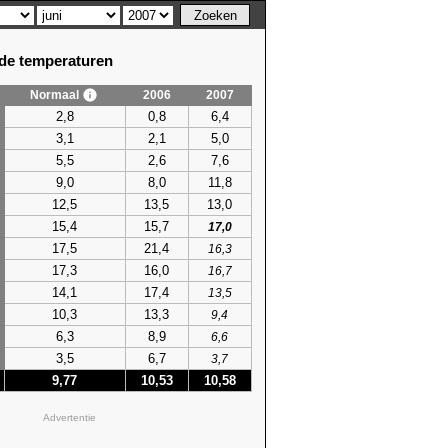
e temperaturen
Normaal
2006
2007
em. temperatuur
2,8
0,8
6,4
hoogste
3,1
2,1
5,0
75)
23,7 (1947)
5,5
2,6
7,6
75)
23,0 (1947)
9,0
8,0
11,8
75)
24,4 (1982)
12,5
13,5
13,0
91)
23,3 (1982)
15,4
15,7
24)
21,3 (1950)
17,0
23)
22,0 (1996)
17,5
21,4
16,3
14)
23,8 (1996)
17,3
16,0
16,7
74)
24,3 (2007)
14,1
17,4
13,5
55)
22,5 (1970)
10,3
13,3
9,4
74)
22,7 (1993)
6,3
8,9
6,6
09)
23,6 (2023)
3,5
6,7
3,7
16)
22,7 (2006)
9,77
10,53
10,58
16)
23,9 (1964)
23)
22,4 (2025)
Advertentie
23)
21,1 (1966)