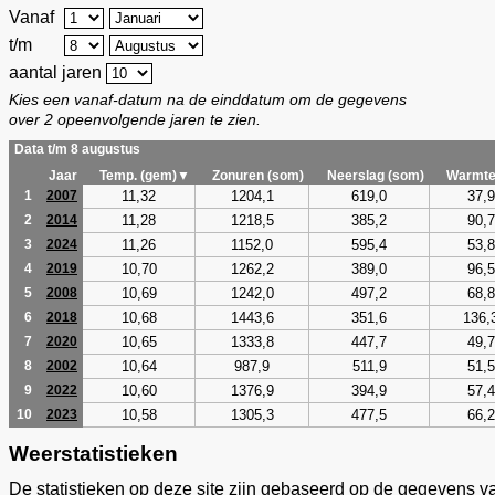
Vanaf
t/m
aantal jaren
Kies een vanaf-datum na de einddatum om de gegevens
over 2 opeenvolgende jaren te zien.
Data t/m 8 augustus
Jaar
Temp. (gem)▼
Zonuren (som)
Neerslag (som)
Warmte
11,32
1204,1
619,0
37,9
1
2007
11,28
1218,5
385,2
90,7
2
2014
11,26
1152,0
595,4
53,8
3
2024
10,70
1262,2
389,0
96,5
4
2019
10,69
1242,0
497,2
68,8
5
2008
10,68
1443,6
351,6
136,
6
2018
10,65
1333,8
447,7
49,7
7
2020
10,64
987,9
511,9
51,5
8
2002
10,60
1376,9
394,9
57,4
9
2022
10,58
1305,3
477,5
66,2
10
2023
Weerstatistieken
De statistieken op deze site zijn gebaseerd op de gegevens v