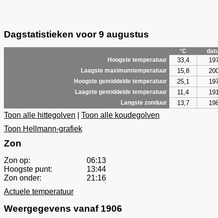
Dagstatistieken voor 9 augustus
°C
dat
33,4
19
Hoogste temperatuur
15,8
20
Laagste maximumtemperatuur
25,1
19
Hoogste gemiddelde temperatuur
11,4
19
Laagste gemiddelde temperatuur
13,7
19
Langste zonduur
Toon alle hittegolven
|
Toon alle koudegolven
Toon Hellmann-grafiek
Zon
Zon op:
06:13
Hoogste punt:
13:44
Zon onder:
21:16
Actuele temperatuur
Weergegevens vanaf 1906