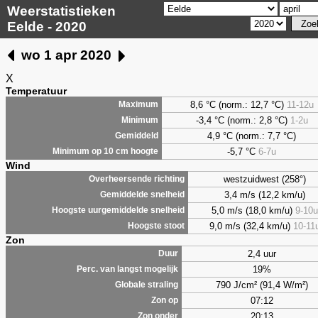
Weerstatistieken
Eelde - 2020
wo 1 apr 2020
X
Temperatuur
8,6
°C (norm.: 12,7 °C)
11-12u
Maximum
-3,4 °C (norm.: 2,8 °C)
1-2u
Minimum
4,9
°C (norm.: 7,7 °C)
Gemiddeld
-5,7 °C
6-7u
Minimum op 10 cm hoogte
Wind
westzuidwest (258°)
Overheersende richting
3,4 m/s (12,2 km/u)
Gemiddelde snelheid
5,0 m/s (18,0 km/u)
9-10u
Hoogste uurgemiddelde snelheid
9,0 m/s (32,4 km/u)
10-11
Hoogste stoot
Zon
2,4 uur
Duur
19%
Perc. van langst mogelijk
790 J/cm² (91,4 W/m²)
Globale straling
07:12
Zon op
20:13
Zon onder