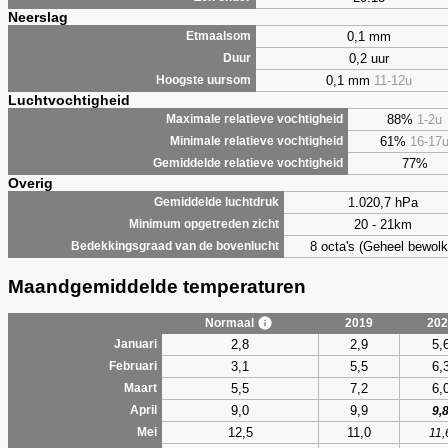
Neerslag
0,1 mm
Etmaalsom
0,2 uur
Duur
0,1 mm
11-12u
Hoogste uursom
Luchtvochtigheid
88%
1-2u
Maximale relatieve vochtigheid
61%
16-17
Minimale relatieve vochtigheid
77%
Gemiddelde relatieve vochtigheid
Overig
1.020,7 hPa
Gemiddelde luchtdruk
20 - 21km
Minimum opgetreden zicht
8 octa's (Geheel bewolk
Bedekkingsgraad van de bovenlucht
Maandgemiddelde temperaturen
Normaal
2019
202
2,8
2,9
5,
Januari
3,1
5,5
6,
Februari
5,5
7,2
6,
Maart
9,0
9,9
April
9,
12,5
11,0
Mei
11,