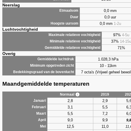
Neerslag
0,0 mm
Etmaalsom
0,0 uur
Duur
0,0 mm
1-2u
Hoogste uursom
Luchtvochtigheid
97%
4-5u
Maximale relatieve vochtigheid
37%
14-15
Minimale relatieve vochtigheid
71%
Gemiddelde relatieve vochtigheid
Overig
1.028,3 hPa
Gemiddelde luchtdruk
10 - 11km
Minimum opgetreden zicht
7 octa's (Vrijwel geheel bewol
Bedekkingsgraad van de bovenlucht
Maandgemiddelde temperaturen
Normaal
2019
202
2,8
2,9
5,
Januari
3,1
5,5
6,
Februari
5,5
7,2
6,
Maart
9,0
9,9
April
9,
12,5
11,0
Mei
11,