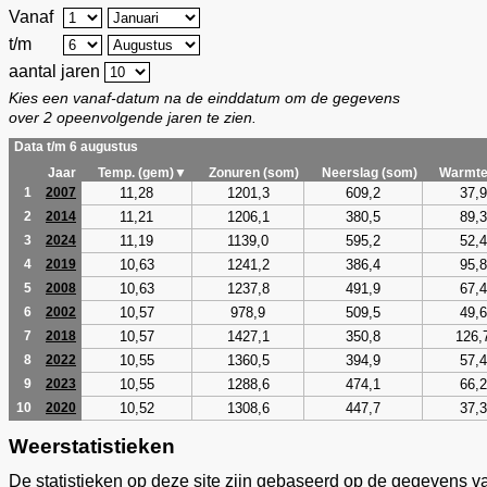
Vanaf
t/m
aantal jaren
Kies een vanaf-datum na de einddatum om de gegevens
over 2 opeenvolgende jaren te zien.
Data t/m 6 augustus
Jaar
Temp. (gem)▼
Zonuren (som)
Neerslag (som)
Warmte
11,28
1201,3
609,2
37,9
1
2007
11,21
1206,1
380,5
89,3
2
2014
11,19
1139,0
595,2
52,4
3
2024
10,63
1241,2
386,4
95,8
4
2019
10,63
1237,8
491,9
67,4
5
2008
10,57
978,9
509,5
49,6
6
2002
10,57
1427,1
350,8
126,
7
2018
10,55
1360,5
394,9
57,4
8
2022
10,55
1288,6
474,1
66,2
9
2023
10,52
1308,6
447,7
37,3
10
2020
Weerstatistieken
De statistieken op deze site zijn gebaseerd op de gegevens v