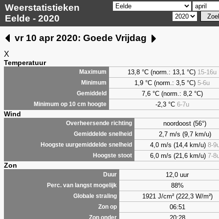
Weerstatistieken
Eelde - 2020
vr 10 apr 2020: Goede Vrijdag
X
Temperatuur
13,8 °C (norm.: 13,1 °C)
15-16u
Maximum
1,9
°C (norm.: 3,5 °C)
5-6u
Minimum
7,6
°C (norm.: 8,2 °C)
Gemiddeld
-2,3 °C
6-7u
Minimum op 10 cm hoogte
Wind
noordoost (56°)
Overheersende richting
2,7 m/s (9,7 km/u)
Gemiddelde snelheid
4,0 m/s (14,4 km/u)
8-9
Hoogste uurgemiddelde snelheid
6,0 m/s (21,6 km/u)
7-8
Hoogste stoot
Zon
12,0 uur
Duur
88%
Perc. van langst mogelijk
1921 J/cm² (222,3 W/m²)
Globale straling
06:51
Zon op
20:28
Zon onder