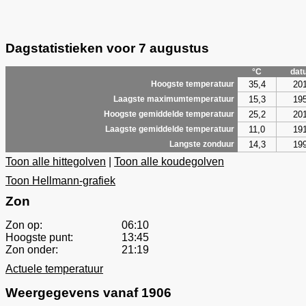
Dagstatistieken voor 7 augustus
°C
dat
35,4
20
Hoogste temperatuur
15,3
19
Laagste maximumtemperatuur
25,2
20
Hoogste gemiddelde temperatuur
11,0
19
Laagste gemiddelde temperatuur
14,3
19
Langste zonduur
Toon alle hittegolven
|
Toon alle koudegolven
Toon Hellmann-grafiek
Zon
Zon op:
06:10
Hoogste punt:
13:45
Zon onder:
21:19
Actuele temperatuur
Weergegevens vanaf 1906