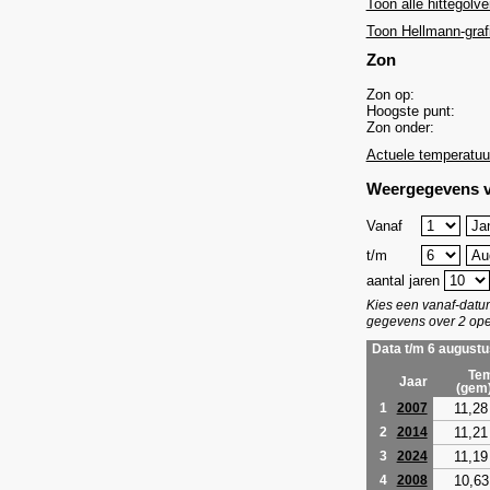
Toon alle hittegolve
Toon Hellmann-graf
Zon
Zon op:
Hoogste punt:
Zon onder:
Actuele temperatuu
Weergegevens v
Vanaf
t/m
aantal jaren
Kies een vanaf-dat
gegevens over 2 ope
Data t/m 6 augustu
Tem
Jaar
(gem
11,28
1
2007
11,21
2
2014
11,19
3
2024
10,63
4
2008