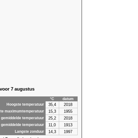
 voor 7 augustus
°C
datum
35,4
2018
Hoogste temperatuur
15,3
1955
te maximumtemperatuur
25,2
2018
 gemiddelde temperatuur
11,0
1913
 gemiddelde temperatuur
14,3
1997
Langste zonduur