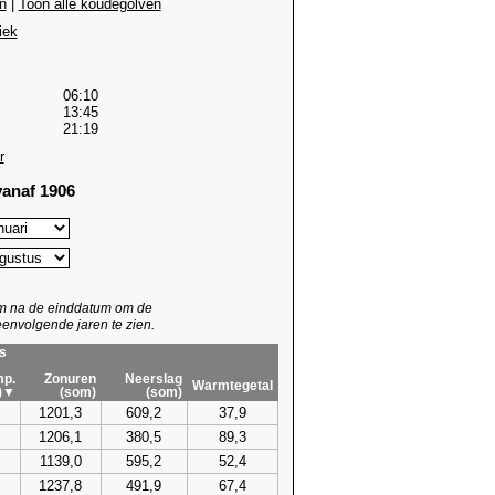
n
|
Toon alle koudegolven
iek
06:10
13:45
21:19
r
anaf 1906
um na de einddatum om de
envolgende jaren te zien.
s
p.
Zonuren
Neerslag
Warmtegetal
)▼
(som)
(som)
1201,3
609,2
37,9
1206,1
380,5
89,3
1139,0
595,2
52,4
1237,8
491,9
67,4