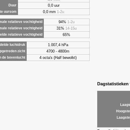
0,0 uur
Duur
0,0 mm
1-2u
te uursom
94%
1-2u
ale relatieve vochtigheid
31%
14-15u
male relatieve vochtigheid
65%
lde relatieve vochtigheid
1.007,4 hPa
elde luchtdruk
4700 - 4800m
getreden zicht
4 octa's (Half bewolkt)
 de bovenlucht
Dagstatistieken
Laags
Hoogste
Laagste