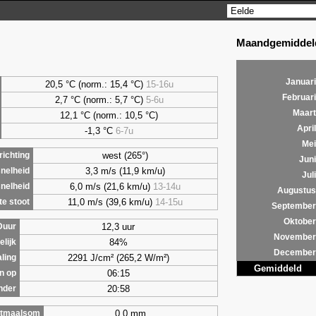
Maandgemiddeld
Januari
20,5 °C (norm.: 15,4 °C)
15-16u
Februari
2,7
°C (norm.: 5,7 °C)
5-6u
Maart
12,1 °C (norm.: 10,5 °C)
April
-1,3 °C
6-7u
Mei
west (265°)
ichting
Juni
3,3 m/s (11,9 km/u)
nelheid
Juli
6,0 m/s (21,6 km/u)
13-14u
nelheid
Augustus
11,0 m/s (39,6 km/u)
14-15u
e stoot
September
Oktober
12,3 uur
Duur
November
84%
lijk
December
2291 J/cm² (265,2 W/m²)
aling
Gemiddeld
06:15
n op
20:58
nder
0,0 mm
tmaalsom