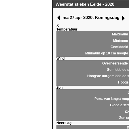
Weerstatistieken Eelde - 2020
ma 27 apr 2020: Koningsdag
X
Temperatuur
Maximum
Minimum
Gemiddeld
Minimum op 10 cm hoogte
Wind
Overheersende r
Gemiddelde s
Hoogste uurgemiddelde s
Hoogst
Zon
Perc. van langst moge
Globale str
Zo
Zon o
Neerslag
E