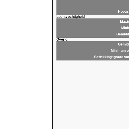
Hoogs
Luchtvochtigheid
Maxim
Mini
Gemidde
Overig
Gemidd
Minimum op
Bedekkingsgraad van