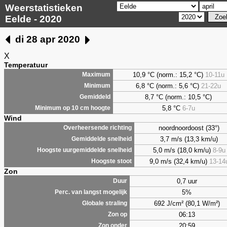
Weerstatistieken
Eelde - 2020
di 28 apr 2020
X
Temperatuur
10,9 °C (norm.: 15,2 °C)
10-11u
Maximum
6,8
°C (norm.: 5,6 °C)
21-22u
Minimum
8,7
°C (norm.: 10,5 °C)
Gemiddeld
5,8
°C
6-7u
Minimum op 10 cm hoogte
Wind
noordnoordoost (33°)
Overheersende richting
3,7 m/s (13,3 km/u)
Gemiddelde snelheid
5,0 m/s (18,0 km/u)
8-9u
Hoogste uurgemiddelde snelheid
9,0 m/s (32,4 km/u)
13-14
Hoogste stoot
Zon
0,7 uur
Duur
5%
Perc. van langst mogelijk
692 J/cm² (80,1 W/m²)
Globale straling
06:13
Zon op
20:59
Zon onder