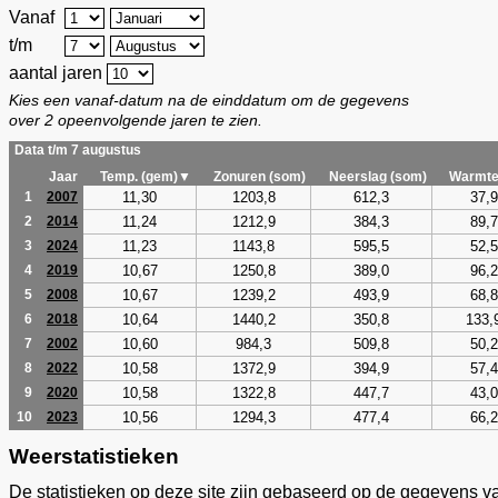
Vanaf
t/m
aantal jaren
Kies een vanaf-datum na de einddatum om de gegevens
over 2 opeenvolgende jaren te zien.
Data t/m 7 augustus
Jaar
Temp. (gem)▼
Zonuren (som)
Neerslag (som)
Warmte
11,30
1203,8
612,3
37,9
1
2007
11,24
1212,9
384,3
89,7
2
2014
11,23
1143,8
595,5
52,5
3
2024
10,67
1250,8
389,0
96,2
4
2019
10,67
1239,2
493,9
68,8
5
2008
10,64
1440,2
350,8
133,
6
2018
10,60
984,3
509,8
50,2
7
2002
10,58
1372,9
394,9
57,4
8
2022
10,58
1322,8
447,7
43,0
9
2020
10,56
1294,3
477,4
66,2
10
2023
Weerstatistieken
De statistieken op deze site zijn gebaseerd op de gegevens v