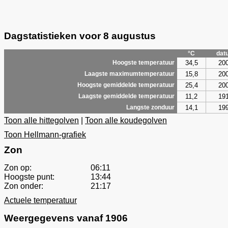
Dagstatistieken voor 8 augustus
°C
dat
34,5
20
Hoogste temperatuur
15,8
20
Laagste maximumtemperatuur
25,4
20
Hoogste gemiddelde temperatuur
11,2
19
Laagste gemiddelde temperatuur
14,1
19
Langste zonduur
Toon alle hittegolven
|
Toon alle koudegolven
Toon Hellmann-grafiek
Zon
Zon op:
06:11
Hoogste punt:
13:44
Zon onder:
21:17
Actuele temperatuur
Weergegevens vanaf 1906