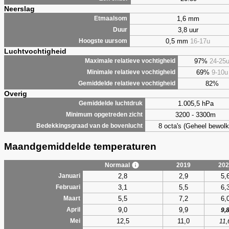
Neerslag
1,6 mm
Etmaalsom
3,8 uur
Duur
0,5 mm
16-17u
Hoogste uursom
Luchtvochtigheid
97%
24-25
Maximale relatieve vochtigheid
69%
9-10u
Minimale relatieve vochtigheid
82%
Gemiddelde relatieve vochtigheid
Overig
1.005,5 hPa
Gemiddelde luchtdruk
3200 - 3300m
Minimum opgetreden zicht
8 octa's (Geheel bewolk
Bedekkingsgraad van de bovenlucht
Maandgemiddelde temperaturen
Normaal
2019
202
2,8
2,9
5,
Januari
3,1
5,5
6,
Februari
5,5
7,2
6,
Maart
9,0
9,9
April
9,
12,5
11,0
Mei
11,