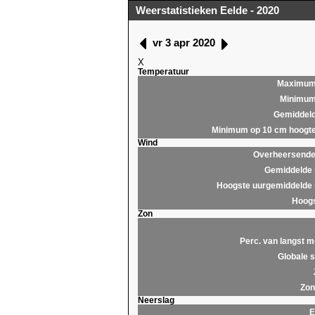
Weerstatistieken Eelde - 2020
vr 3 apr 2020
X
Temperatuur
Maximu
Minimu
Gemiddel
Minimum op 10 cm hoogt
Wind
Overheersende 
Gemiddelde 
Hoogste uurgemiddelde 
Hoogs
Zon
Perc. van langst m
Globale s
Zon
Neerslag
E