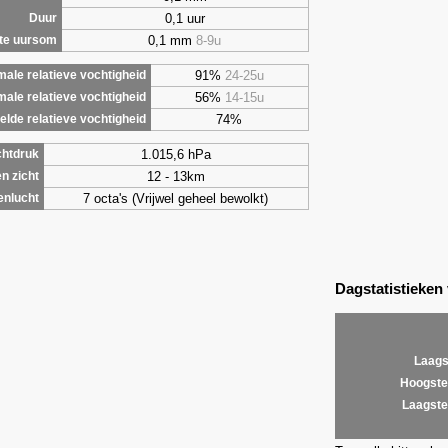
0,1 uur
Duur
0,1 mm
8-9u
te uursom
91%
24-25u
ale relatieve vochtigheid
56%
14-15u
male relatieve vochtigheid
74%
lde relatieve vochtigheid
1.015,6 hPa
chtdruk
12 - 13km
n zicht
7 octa's (Vrijwel geheel bewolkt)
enlucht
Dagstatistieken
Laags
Hoogste
Laagste