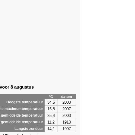
 voor 8 augustus
°C
datum
34,5
2003
Hoogste temperatuur
15,8
2007
te maximumtemperatuur
25,4
2003
 gemiddelde temperatuur
11,2
1913
 gemiddelde temperatuur
14,1
1997
Langste zonduur