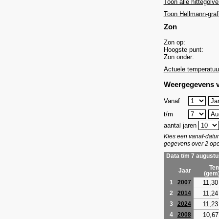
Toon alle hittegolve
Toon Hellmann-graf
Zon
Zon op:
Hoogste punt:
Zon onder:
Actuele temperatuu
Weergegevens v
Vanaf
t/m
aantal jaren
Kies een vanaf-dat
gegevens over 2 ope
Data t/m 7 augustu
Tem
Jaar
(gem
11,30
1
2007
11,24
2
2014
11,23
3
2024
10,67
4
2008