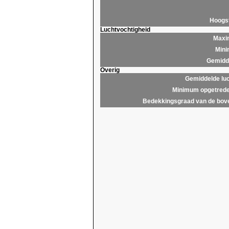
Hoogs
Luchtvochtigheid
Maxim
Mini
Gemidde
Overig
Gemiddelde lu
Minimum opgetrede
Bedekkingsgraad van de bov