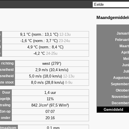
Maandgemiddeld
Januari
9,1
°C (norm.: 13,1 °C)
12-13u
m
Februari
-1,6 °C (norm.: 3,7 °C)
23-24u
m
Maart
4,9
°C (norm.: 8,4 °C)
d
April
-4,2 °C
24-25u
e
Mei
west (279°)
richting
Juni
2,9 m/s (10,4 km/u)
snelheid
Juli
5,0 m/s (18,0 km/u)
12-13u
snelheid
Augustus
8,0 m/s (28,8 km/u)
8-9u
te stoot
September
Oktober
1,4 uur
Duur
November
11%
ogelijk
December
842 J/cm² (97,5 W/m²)
traling
Gemiddeld
07:07
Zon op
20:16
 onder
0,1 mm
tmaalsom