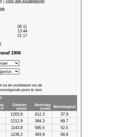
n
|
Toon alle koudegolven
iek
06:11
13:44
21:17
r
anaf 1906
um na de einddatum om de
envolgende jaren te zien.
s
p.
Zonuren
Neerslag
Warmtegetal
)▼
(som)
(som)
1203,8
612,3
37,9
1212,9
384,3
89,7
1143,8
595,5
52,5
1239,2
493,9
68,8