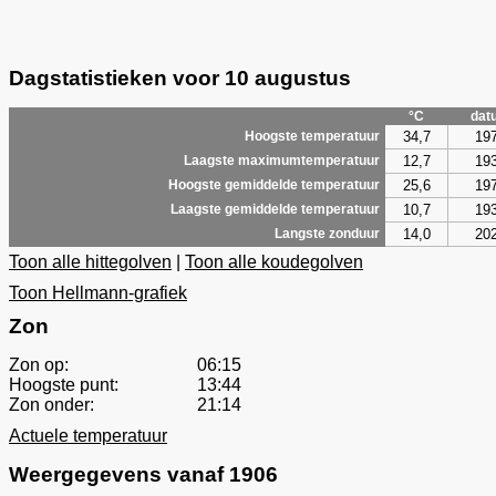
Dagstatistieken voor 10 augustus
°C
dat
34,7
19
Hoogste temperatuur
12,7
19
Laagste maximumtemperatuur
25,6
19
Hoogste gemiddelde temperatuur
10,7
19
Laagste gemiddelde temperatuur
14,0
20
Langste zonduur
Toon alle hittegolven
|
Toon alle koudegolven
Toon Hellmann-grafiek
Zon
Zon op:
06:15
Hoogste punt:
13:44
Zon onder:
21:14
Actuele temperatuur
Weergegevens vanaf 1906