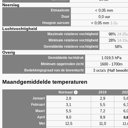
Neerslag
< 0,05 mm
Etmaalsom
0,0 uur
Duur
< 0,05 mm
1-2u
Hoogste uursom
Luchtvochtigheid
98%
24-25
Maximale relatieve vochtigheid
28%
14-15
Minimale relatieve vochtigheid
58%
Gemiddelde relatieve vochtigheid
Overig
1.019,5 hPa
Gemiddelde luchtdruk
1600 - 1700m
Minimum opgetreden zicht
3 octa's (Half bewolkt
Bedekkingsgraad van de bovenlucht
Maandgemiddelde temperaturen
Normaal
2019
202
2,8
2,9
5,
Januari
3,1
5,5
6,
Februari
5,5
7,2
6,
Maart
9,0
9,9
April
9,
12,5
11,0
Mei
11,