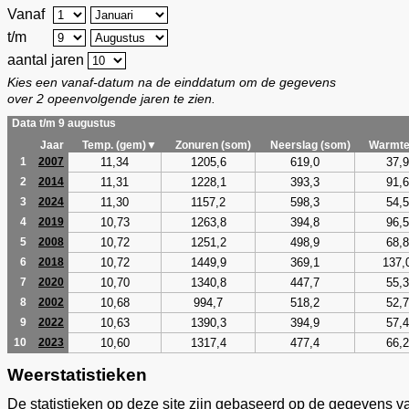
Vanaf
t/m
aantal jaren
Kies een vanaf-datum na de einddatum om de gegevens
over 2 opeenvolgende jaren te zien.
Data t/m 9 augustus
Jaar
Temp. (gem)▼
Zonuren (som)
Neerslag (som)
Warmte
11,34
1205,6
619,0
37,9
1
2007
11,31
1228,1
393,3
91,6
2
2014
11,30
1157,2
598,3
54,5
3
2024
10,73
1263,8
394,8
96,5
4
2019
10,72
1251,2
498,9
68,8
5
2008
10,72
1449,9
369,1
137,
6
2018
10,70
1340,8
447,7
55,3
7
2020
10,68
994,7
518,2
52,7
8
2002
10,63
1390,3
394,9
57,4
9
2022
10,60
1317,4
477,4
66,2
10
2023
Weerstatistieken
De statistieken op deze site zijn gebaseerd op de gegevens v