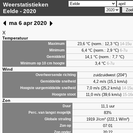
Weerstatistieken
Eelde - 2020
ma 6 apr 2020
X
Temperatuur
23,6 °C (norm.: 12,3 °C)
14-15u
Maximum
6,4
°C (norm.: 2,9 °C)
6-7u
Minimum
14,1 °C (norm.: 7,7 °C)
Gemiddeld
3,4
°C
6-7u
Minimum op 10 cm hoogte
Wind
zuidzuidwest (204°)
Overheersende richting
4,2 m/s (15,1 km/u)
Gemiddelde snelheid
7,0 m/s (25,2 km/u)
14-15
Hoogste uurgemiddelde snelheid
11,0 m/s (39,6 km/u)
15-16
Hoogste stoot
Zon
11,1 uur
Duur
83%
Perc. van langst mogelijk
1919 J/cm² (222,1 W/m²)
Globale straling
07:01
Zon op
20:22
Zon onder