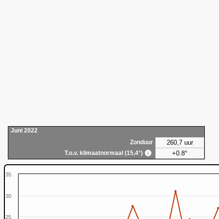
Juni 2022
260,7 uur
Zonduur
+0.8°
T.o.v. klimaatnormaal (15,4°)
35
30
25