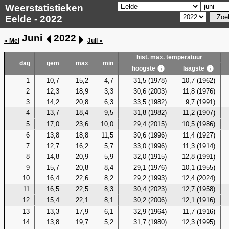
Weerstatistieken
Eelde - 2022
Juni
2022
« Mei
Juli »
hist. max. temperatuur
dag
gem
max
min
hoogste
laagste
1
10,7
15,2
4,7
31,5 (1978)
10,7 (1962)
2
12,3
18,9
3,3
30,6 (2003)
11,8 (1976)
3
14,2
20,8
6,3
33,5 (1982)
9,7 (1991)
4
13,7
18,4
9,5
31,8 (1982)
11,2 (1907)
5
17,0
23,6
10,0
29,4 (2015)
10,5 (1986)
6
13,8
18,8
11,5
30,6 (1996)
11,4 (1927)
7
12,7
16,2
5,7
33,0 (1996)
11,3 (1914)
8
14,8
20,9
5,9
32,0 (1915)
12,8 (1991)
9
15,7
20,8
8,4
29,1 (1976)
10,1 (1955)
10
16,4
22,6
8,2
29,2 (1993)
12,4 (2024)
11
16,5
22,5
8,3
30,4 (2023)
12,7 (1958)
12
15,4
22,1
8,1
30,2 (2006)
12,1 (1916)
13
13,3
17,9
6,1
32,9 (1964)
11,7 (1916)
14
13,8
19,7
5,2
31,7 (1980)
12,3 (1995)