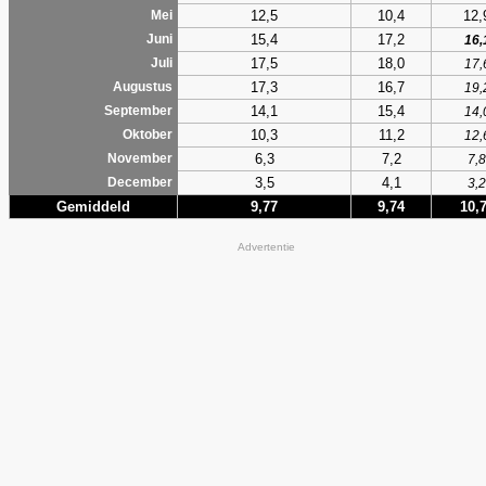
12,5
10,4
12,
Mei
15,4
17,2
Juni
16,
17,5
18,0
Juli
17,
17,3
16,7
Augustus
19,
14,1
15,4
September
14,
10,3
11,2
Oktober
12,
6,3
7,2
November
7,8
3,5
4,1
December
3,2
Gemiddeld
9,77
9,74
10,
Advertentie