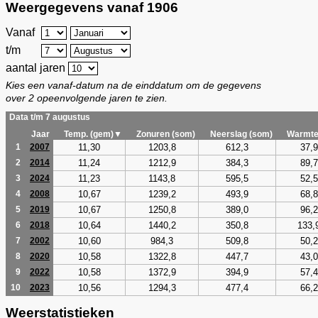
Weergegevens vanaf 1906
Vanaf
t/m
aantal jaren
Kies een vanaf-datum na de einddatum om de gegevens
over 2 opeenvolgende jaren te zien.
Data t/m 7 augustus
Jaar
Temp. (gem)▼
Zonuren (som)
Neerslag (som)
Warmte
11,30
1203,8
612,3
37,9
1
2007
11,24
1212,9
384,3
89,7
2
2014
11,23
1143,8
595,5
52,5
3
2024
10,67
1239,2
493,9
68,8
4
2008
10,67
1250,8
389,0
96,2
5
2019
10,64
1440,2
350,8
133,
6
2018
10,60
984,3
509,8
50,2
7
2002
10,58
1322,8
447,7
43,0
8
2020
10,58
1372,9
394,9
57,4
9
2022
10,56
1294,3
477,4
66,2
10
2023
Weerstatistieken