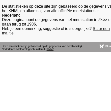
De statistieken op deze site zijn gebaseerd op de gegevens v
het KNMI, en afkomstig van alle officiële meetstations in
Nederland.
Deze pagina toont de gegevens van het meetstation in
e
Eelde
gaan terug tot 1906.
Heb je een opmerking, suggestie of iets dergelijks?
Stuur een
mailtje
.
Blu
Deze statistieken zijn gebaseerd op de gegevens van het Koninklijk
Nederlands Meteorologisch Instituut (
KNMI
).