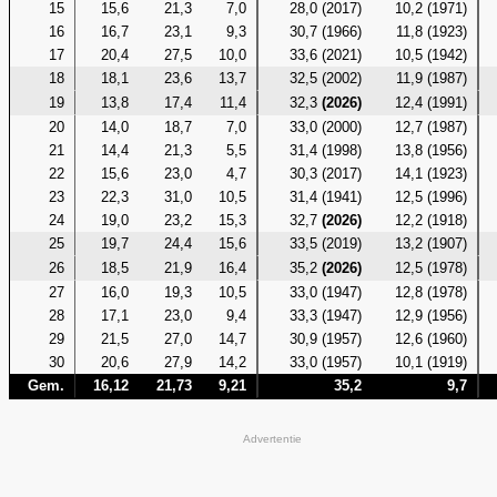
15
15,6
21,3
7,0
28,0 (2017)
10,2 (1971)
16
16,7
23,1
9,3
30,7 (1966)
11,8 (1923)
17
20,4
27,5
10,0
33,6 (2021)
10,5 (1942)
18
18,1
23,6
13,7
32,5 (2002)
11,9 (1987)
19
13,8
17,4
11,4
32,3
(2026)
12,4 (1991)
20
14,0
18,7
7,0
33,0 (2000)
12,7 (1987)
21
14,4
21,3
5,5
31,4 (1998)
13,8 (1956)
22
15,6
23,0
4,7
30,3 (2017)
14,1 (1923)
23
22,3
31,0
10,5
31,4 (1941)
12,5 (1996)
24
19,0
23,2
15,3
32,7
(2026)
12,2 (1918)
25
19,7
24,4
15,6
33,5 (2019)
13,2 (1907)
26
18,5
21,9
16,4
35,2
(2026)
12,5 (1978)
27
16,0
19,3
10,5
33,0 (1947)
12,8 (1978)
28
17,1
23,0
9,4
33,3 (1947)
12,9 (1956)
29
21,5
27,0
14,7
30,9 (1957)
12,6 (1960)
30
20,6
27,9
14,2
33,0 (1957)
10,1 (1919)
Gem.
16,12
21,73
9,21
35,2
9,7
Advertentie