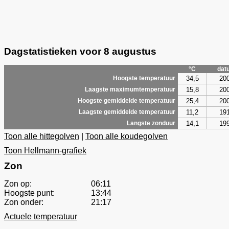
Dagstatistieken voor 8 augustus
°C
dat
34,5
20
Hoogste temperatuur
15,8
20
Laagste maximumtemperatuur
25,4
20
Hoogste gemiddelde temperatuur
11,2
19
Laagste gemiddelde temperatuur
14,1
19
Langste zonduur
Toon alle hittegolven
|
Toon alle koudegolven
Toon Hellmann-grafiek
Zon
Zon op:
06:11
Hoogste punt:
13:44
Zon onder:
21:17
Actuele temperatuur