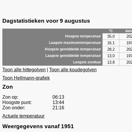
Dagstatistieken voor 9 augustus
°C
dat
35,0
20
Hoogste temperatuur
16,1
19
Laagste maximumtemperatuur
28,2
20
Hoogste gemiddelde temperatuur
13,0
19
Laagste gemiddelde temperatuur
13,8
20
Langste zonduur
Toon alle hittegolven
|
Toon alle koudegolven
Toon Hellmann-grafiek
Zon
Zon op:
06:13
Hoogste punt:
13:44
Zon onder:
21:16
Actuele temperatuur
Weergegevens vanaf 1951