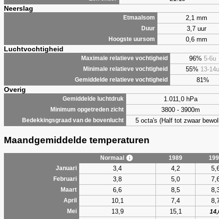
Neerslag
2,1 mm
Etmaalsom
3,7 uur
Duur
0,6 mm
Hoogste uursom
Luchtvochtigheid
96%
5-6u
Maximale relatieve vochtigheid
55%
13-14
Minimale relatieve vochtigheid
81%
Gemiddelde relatieve vochtigheid
Overig
1.011,0 hPa
Gemiddelde luchtdruk
3800 - 3900m
Minimum opgetreden zicht
5 octa's (Half tot zwaar bewol
Bedekkingsgraad van de bovenlucht
Maandgemiddelde temperaturen
Normaal
1989
199
3,4
4,2
5,
Januari
3,8
5,0
7,
Februari
6,6
8,5
8,
Maart
10,1
7,4
8,
April
13,9
15,1
Mei
14,