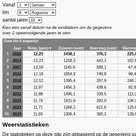
Vanaf
t/m
aantal jaren
Kies een vanaf-datum na de einddatum om de gegevens
over 2 opeenvolgende jaren te zien.
Data t/m 8 augustus
Jaar
Temp. (gem)▼
Zonuren (som)
Neerslag (som)
Warmte
12,25
1438,1
376,3
225,
1
2026
12,23
1258,3
443,1
102,
2
2014
12,19
1145,9
589,1
67,4
3
2007
12,18
1054,9
749,8
99,4
4
2024
12,12
1395,4
357,9
248,
5
2018
11,97
1456,3
439,6
92,8
6
2020
11,88
1495,1
339,5
111,
7
2022
11,74
1431,8
282,0
136,
8
2025
11,71
1266,2
621,6
125,
9
2023
11,65
1306,4
365,2
139,
10
2019
Weerstatistieken
De statistieken op deze site zijn gebaseerd op de gegevens v