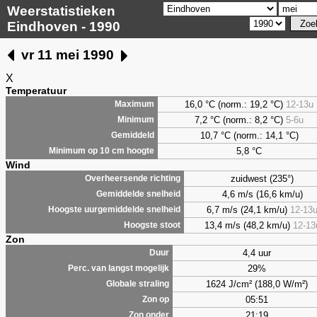
Weerstatistieken
Eindhoven - 1990
vr 11 mei 1990
X
Temperatuur
16,0 °C (norm.: 19,2 °C)
12-13u
Maximum
7,2
°C (norm.: 8,2 °C)
5-6u
Minimum
10,7 °C (norm.: 14,1 °C)
Gemiddeld
5,8
°C
Minimum op 10 cm hoogte
Wind
zuidwest (235°)
Overheersende richting
4,6 m/s (16,6 km/u)
Gemiddelde snelheid
6,7 m/s (24,1 km/u)
12-13
Hoogste uurgemiddelde snelheid
13,4 m/s (48,2 km/u)
12-13
Hoogste stoot
Zon
4,4 uur
Duur
29%
Perc. van langst mogelijk
1624 J/cm² (188,0 W/m²)
Globale straling
05:51
Zon op
21:19
Zon onder