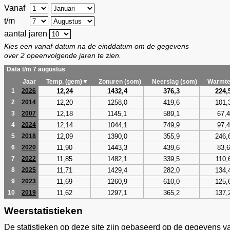
Vanaf
t/m
aantal jaren
Kies een vanaf-datum na de einddatum om de gegevens
over 2 opeenvolgende jaren te zien.
Data t/m 7 augustus
Jaar
Temp. (gem)▼
Zonuren (som)
Neerslag (som)
Warmte
12,24
1432,4
376,3
224,
1
2026
12,20
1258,0
419,6
101,
2
2014
12,18
1145,1
589,1
67,4
3
2007
12,14
1044,1
749,9
97,4
4
2024
12,09
1390,0
355,9
246,
5
2018
11,90
1443,3
439,6
83,6
6
2020
11,85
1482,1
339,5
110,
7
2022
11,71
1429,4
282,0
134,
8
2025
11,69
1260,9
610,0
125,
9
2023
11,62
1297,1
365,2
137,
10
2019
Weerstatistieken
De statistieken op deze site zijn gebaseerd op de gegevens v