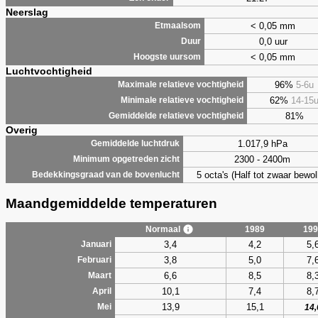
Neerslag
< 0,05 mm
Etmaalsom
0,0 uur
Duur
< 0,05 mm
Hoogste uursom
Luchtvochtigheid
96%
5-6u
Maximale relatieve vochtigheid
62%
14-15
Minimale relatieve vochtigheid
81%
Gemiddelde relatieve vochtigheid
Overig
1.017,9 hPa
Gemiddelde luchtdruk
2300 - 2400m
Minimum opgetreden zicht
5 octa's (Half tot zwaar bewol
Bedekkingsgraad van de bovenlucht
Maandgemiddelde temperaturen
Normaal
1989
199
3,4
4,2
5,
Januari
3,8
5,0
7,
Februari
6,6
8,5
8,
Maart
10,1
7,4
8,
April
13,9
15,1
Mei
14,