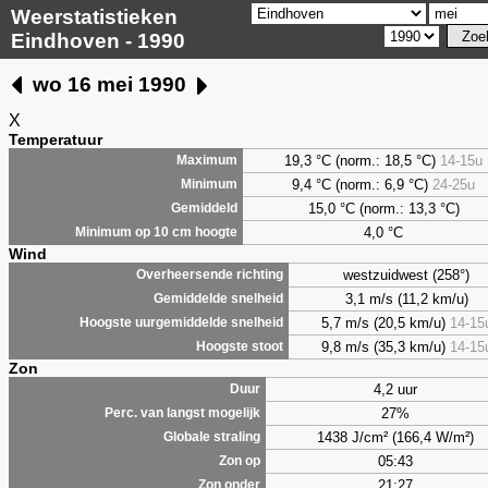
Weerstatistieken
Eindhoven - 1990
wo 16 mei 1990
X
Temperatuur
19,3 °C (norm.: 18,5 °C)
14-15u
Maximum
9,4
°C (norm.: 6,9 °C)
24-25u
Minimum
15,0 °C (norm.: 13,3 °C)
Gemiddeld
4,0
°C
Minimum op 10 cm hoogte
Wind
westzuidwest (258°)
Overheersende richting
3,1 m/s (11,2 km/u)
Gemiddelde snelheid
5,7 m/s (20,5 km/u)
14-15
Hoogste uurgemiddelde snelheid
9,8 m/s (35,3 km/u)
14-15
Hoogste stoot
Zon
4,2 uur
Duur
27%
Perc. van langst mogelijk
1438 J/cm² (166,4 W/m²)
Globale straling
05:43
Zon op
21:27
Zon onder