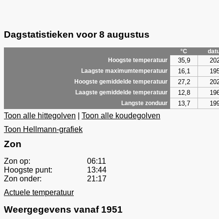
Dagstatistieken voor 8 augustus
°C
dat
35,9
20
Hoogste temperatuur
16,1
19
Laagste maximumtemperatuur
27,2
20
Hoogste gemiddelde temperatuur
12,8
19
Laagste gemiddelde temperatuur
13,7
19
Langste zonduur
Toon alle hittegolven
|
Toon alle koudegolven
Toon Hellmann-grafiek
Zon
Zon op:
06:11
Hoogste punt:
13:44
Zon onder:
21:17
Actuele temperatuur
Weergegevens vanaf 1951