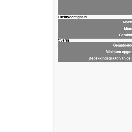
Luchtvochtigheid
Maxim
Mini
Gemidde
Overig
Gemiddelde
Minimum opgetr
Bedekkingsgraad van de 