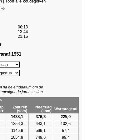
n
|
Toon alle koudegolven
iek
06:13
13:44
21:16
r
anaf 1951
um na de einddatum om de
envolgende jaren te zien.
s
p.
Zonuren
Neerslag
Warmtegetal
)▼
(som)
(som)
1438,1
376,3
225,0
1258,3
443,1
102,6
1145,9
589,1
67,4
1054,9
749,8
99,4