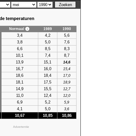
e temperaturen
Normaal
1989
1990
3,4
4,2
5,6
3,8
5,0
7,6
6,6
8,5
8,3
10,1
7,4
8,7
13,9
15,1
14,6
16,7
16,0
15,4
18,6
18,4
17,0
18,1
17,5
18,9
14,9
15,5
12,7
11,0
12,4
12,0
6,9
5,2
5,9
4,1
5,0
3,6
10,67
10,85
10,86
Advertentie