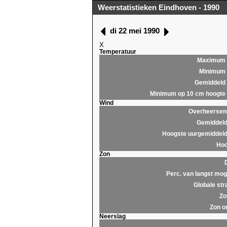
Weerstatistieken Eindhoven - 1990
di 22 mei 1990
X
Temperatuur
Maximum
Minimum
Gemiddeld
Minimum op 10 cm hoogte
Wind
Overheersend
Gemiddeld
Hoogste uurgemiddeld
Hoo
Zon
Perc. van langst moge
Globale str
Zo
Zon o
Neerslag