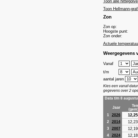
Toon alle hittegolve
Toon Hellmann-graf
Zon
Zon op:
Hoogste punt:
Zon onder:
Actuele temperatuu
Weergegevens v
Vanaf
t/m
aantal jaren
Kies een vanaf-dat
gegevens over 2 ope
Data t/m 8 augustu
Tem
Jaar
(gem
12,25
1
2026
12,23
2
2014
12,19
3
2007
12,18
4
2024