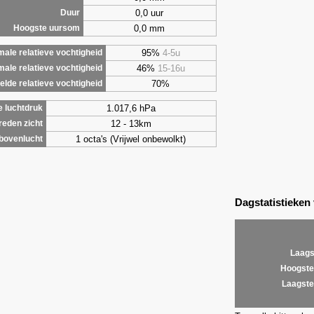
0,0 uur
Duur
0,0 mm
Hoogste uursom
95%
4-5u
ale relatieve vochtigheid
46%
15-16u
male relatieve vochtigheid
70%
lde relatieve vochtigheid
1.017,6 hPa
 luchtdruk
12 - 13km
eden zicht
1 octa's (Vrijwel onbewolkt)
bovenlucht
Dagstatistieken
Laags
Hoogste
Laagste