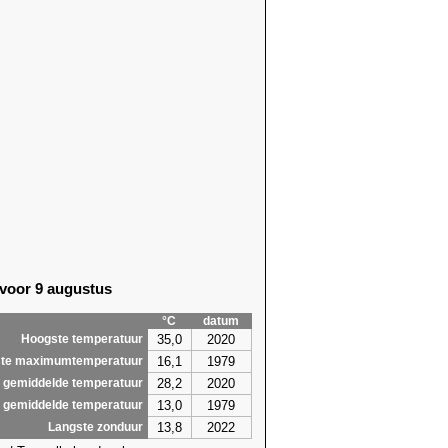
 voor 9 augustus
°C
datum
35,0
2020
Hoogste temperatuur
16,1
1979
te maximumtemperatuur
28,2
2020
 gemiddelde temperatuur
13,0
1979
 gemiddelde temperatuur
13,8
2022
Langste zonduur