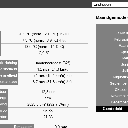
Maandgemiddeld
Januari
20,5 °C (norm.: 20,1 °C)
15-16u
Februari
7,9
°C (norm.: 8,9 °C)
4-5u
Maart
13,9 °C (norm.: 14,6 °C)
April
2,9
°C
Mei
noordnoordoost (32°)
e richting
Juni
4,1 m/s (14,8 km/u)
e snelheid
Juli
5,1 m/s (18,4 km/u)
7-8u
e snelheid
Augustus
8,7 m/s (31,3 km/u)
8-9u
gste stoot
September
Oktober
12,3 uur
Duur
November
77%
lijk
December
2529 J/cm² (292,7 W/m²)
aling
Gemiddeld
05:35
n op
21:36
nder
0,0 mm
Etmaalsom