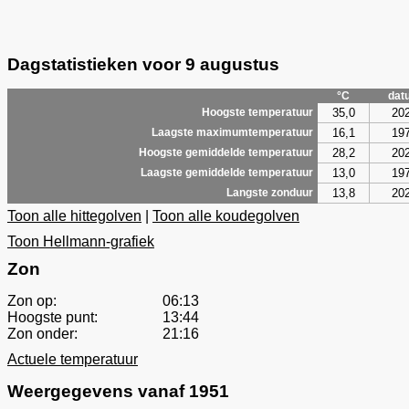
Dagstatistieken voor 9 augustus
°C
dat
35,0
20
Hoogste temperatuur
16,1
19
Laagste maximumtemperatuur
28,2
20
Hoogste gemiddelde temperatuur
13,0
19
Laagste gemiddelde temperatuur
13,8
20
Langste zonduur
Toon alle hittegolven
|
Toon alle koudegolven
Toon Hellmann-grafiek
Zon
Zon op:
06:13
Hoogste punt:
13:44
Zon onder:
21:16
Actuele temperatuur
Weergegevens vanaf 1951