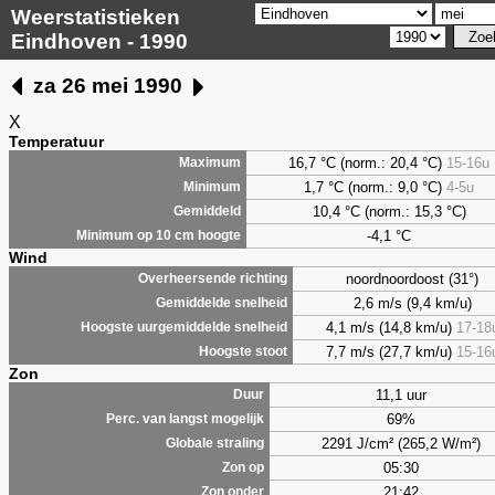
Weerstatistieken
Eindhoven - 1990
za 26 mei 1990
X
Temperatuur
16,7 °C (norm.: 20,4 °C)
15-16u
Maximum
1,7
°C (norm.: 9,0 °C)
4-5u
Minimum
10,4 °C (norm.: 15,3 °C)
Gemiddeld
-4,1 °C
Minimum op 10 cm hoogte
Wind
noordnoordoost (31°)
Overheersende richting
2,6 m/s (9,4 km/u)
Gemiddelde snelheid
4,1 m/s (14,8 km/u)
17-18
Hoogste uurgemiddelde snelheid
7,7 m/s (27,7 km/u)
15-16
Hoogste stoot
Zon
11,1 uur
Duur
69%
Perc. van langst mogelijk
2291 J/cm² (265,2 W/m²)
Globale straling
05:30
Zon op
21:42
Zon onder