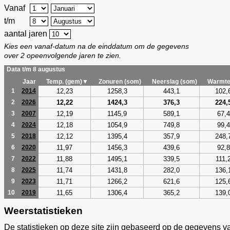
Vanaf
t/m
aantal jaren
Kies een vanaf-datum na de einddatum om de gegevens
over 2 opeenvolgende jaren te zien.
Data t/m 8 augustus
Jaar
Temp. (gem)▼
Zonuren (som)
Neerslag (som)
Warmte
12,23
1258,3
443,1
102,
1
2014
12,22
1424,3
376,3
224,
2
2026
12,19
1145,9
589,1
67,4
3
2007
12,18
1054,9
749,8
99,4
4
2024
12,12
1395,4
357,9
248,
5
2018
11,97
1456,3
439,6
92,8
6
2020
11,88
1495,1
339,5
111,
7
2022
11,74
1431,8
282,0
136,
8
2025
11,71
1266,2
621,6
125,
9
2023
11,65
1306,4
365,2
139,
10
2019
Weerstatistieken
De statistieken op deze site zijn gebaseerd op de gegevens v