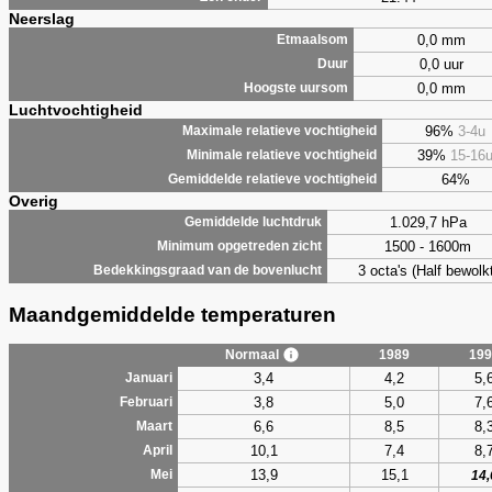
Neerslag
0,0 mm
Etmaalsom
0,0 uur
Duur
0,0 mm
Hoogste uursom
Luchtvochtigheid
96%
3-4u
Maximale relatieve vochtigheid
39%
15-16
Minimale relatieve vochtigheid
64%
Gemiddelde relatieve vochtigheid
Overig
1.029,7 hPa
Gemiddelde luchtdruk
1500 - 1600m
Minimum opgetreden zicht
3 octa's (Half bewolkt
Bedekkingsgraad van de bovenlucht
Maandgemiddelde temperaturen
Normaal
1989
199
3,4
4,2
5,
Januari
3,8
5,0
7,
Februari
6,6
8,5
8,
Maart
10,1
7,4
8,
April
13,9
15,1
Mei
14,