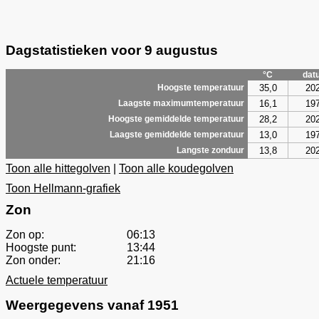
Dagstatistieken voor 9 augustus
°C
dat
35,0
20
Hoogste temperatuur
16,1
19
Laagste maximumtemperatuur
28,2
20
Hoogste gemiddelde temperatuur
13,0
19
Laagste gemiddelde temperatuur
13,8
20
Langste zonduur
Toon alle hittegolven
|
Toon alle koudegolven
Toon Hellmann-grafiek
Zon
Zon op:
06:13
Hoogste punt:
13:44
Zon onder:
21:16
Actuele temperatuur
Weergegevens vanaf 1951