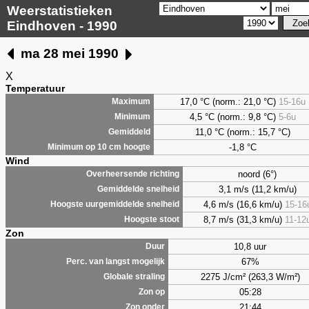
Weerstatistieken
Eindhoven - 1990
ma 28 mei 1990
X
Temperatuur
17,0 °C (norm.: 21,0 °C)
15-16u
Maximum
4,5
°C (norm.: 9,8 °C)
5-6u
Minimum
11,0 °C (norm.: 15,7 °C)
Gemiddeld
-1,8 °C
Minimum op 10 cm hoogte
Wind
noord (6°)
Overheersende richting
3,1 m/s (11,2 km/u)
Gemiddelde snelheid
4,6 m/s (16,6 km/u)
15-16
Hoogste uurgemiddelde snelheid
8,7 m/s (31,3 km/u)
11-12
Hoogste stoot
Zon
10,8 uur
Duur
67%
Perc. van langst mogelijk
2275 J/cm² (263,3 W/m²)
Globale straling
05:28
Zon op
21:44
Zon onder