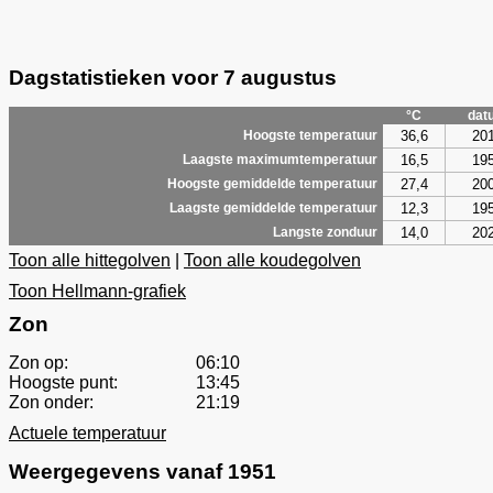
Dagstatistieken voor 7 augustus
°C
dat
36,6
20
Hoogste temperatuur
16,5
19
Laagste maximumtemperatuur
27,4
20
Hoogste gemiddelde temperatuur
12,3
19
Laagste gemiddelde temperatuur
14,0
20
Langste zonduur
Toon alle hittegolven
|
Toon alle koudegolven
Toon Hellmann-grafiek
Zon
Zon op:
06:10
Hoogste punt:
13:45
Zon onder:
21:19
Actuele temperatuur
Weergegevens vanaf 1951