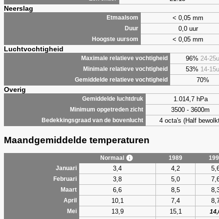
Neerslag
< 0,05 mm
Etmaalsom
0,0 uur
Duur
< 0,05 mm
Hoogste uursom
Luchtvochtigheid
96%
24-25
Maximale relatieve vochtigheid
53%
14-15
Minimale relatieve vochtigheid
70%
Gemiddelde relatieve vochtigheid
Overig
1.014,7 hPa
Gemiddelde luchtdruk
3500 - 3600m
Minimum opgetreden zicht
4 octa's (Half bewolkt
Bedekkingsgraad van de bovenlucht
Maandgemiddelde temperaturen
Normaal
1989
199
3,4
4,2
5,
Januari
3,8
5,0
7,
Februari
6,6
8,5
8,
Maart
10,1
7,4
8,
April
13,9
15,1
Mei
14,