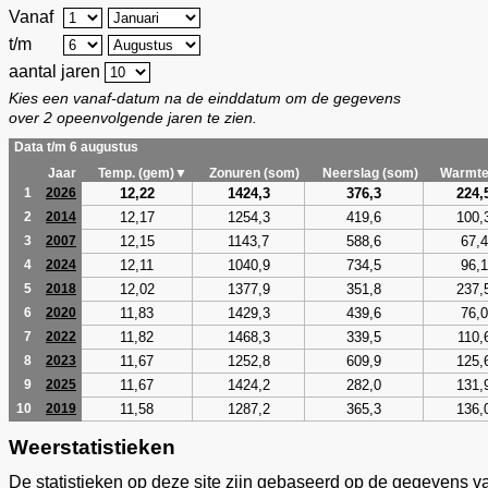
Vanaf
t/m
aantal jaren
Kies een vanaf-datum na de einddatum om de gegevens
over 2 opeenvolgende jaren te zien.
Data t/m 6 augustus
Jaar
Temp. (gem)▼
Zonuren (som)
Neerslag (som)
Warmte
12,22
1424,3
376,3
224,
1
2026
12,17
1254,3
419,6
100,
2
2014
12,15
1143,7
588,6
67,4
3
2007
12,11
1040,9
734,5
96,1
4
2024
12,02
1377,9
351,8
237,
5
2018
11,83
1429,3
439,6
76,0
6
2020
11,82
1468,3
339,5
110,
7
2022
11,67
1252,8
609,9
125,
8
2023
11,67
1424,2
282,0
131,
9
2025
11,58
1287,2
365,3
136,
10
2019
Weerstatistieken
De statistieken op deze site zijn gebaseerd op de gegevens v