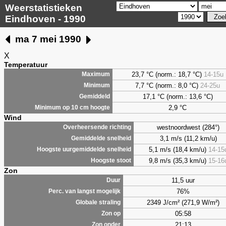
Weerstatistieken
Eindhoven - 1990
ma 7 mei 1990
X
Temperatuur
23,7 °C (norm.: 18,7 °C)
14-15u
Maximum
7,7
°C (norm.: 8,0 °C)
24-25u
Minimum
17,1 °C (norm.: 13,6 °C)
Gemiddeld
2,9
°C
Minimum op 10 cm hoogte
Wind
westnoordwest (284°)
Overheersende richting
3,1 m/s (11,2 km/u)
Gemiddelde snelheid
5,1 m/s (18,4 km/u)
14-15
Hoogste uurgemiddelde snelheid
9,8 m/s (35,3 km/u)
15-16
Hoogste stoot
Zon
11,5 uur
Duur
76%
Perc. van langst mogelijk
2349 J/cm² (271,9 W/m²)
Globale straling
05:58
Zon op
21:13
Zon onder