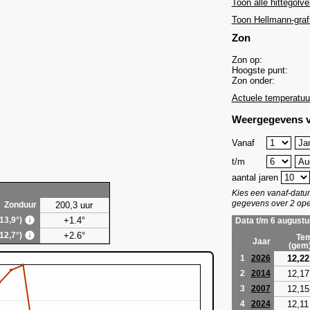
Toon alle hittegolve
Toon Hellmann-graf
Zon
Zon op:
Hoogste punt:
Zon onder:
Actuele temperatuu
Weergegevens v
Vanaf
t/m
aantal jaren
Kies een vanaf-dat
gegevens over 2 ope
200,3 uur
Zonduur
+1.4°
(13,9°)
Data t/m 6 augustu
+2.6°
(12,7°)
Tem
Jaar
(gem
12,22
1
2026
12,17
2
2014
12,15
3
2007
12,11
4
2024