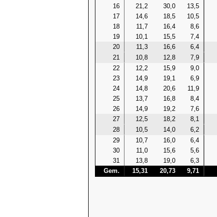
16
21,2
30,0
13,5
17
14,6
18,5
10,5
18
11,7
16,4
8,6
19
10,1
15,5
7,4
20
11,3
16,6
6,4
21
10,8
12,8
7,9
22
12,2
15,9
9,0
23
14,9
19,1
6,9
24
14,8
20,6
11,9
25
13,7
16,8
8,4
26
14,9
19,2
7,6
27
12,5
18,2
8,1
28
10,5
14,0
6,2
29
10,7
16,0
6,4
30
11,0
15,6
5,6
31
13,8
19,0
6,3
Gem.
15,31
20,73
9,71