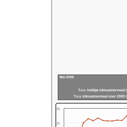
Mei 2000
T.o.v. huidige klimaatnormaal 
T.o.v. klimaatnormaal voor 2000 
30
25