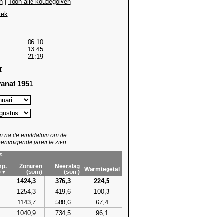
n
|
Toon alle koudegolven
iek
06:10
13:45
21:19
r
anaf 1951
um na de einddatum om de
envolgende jaren te zien.
s
p.
Zonuren
Neerslag
Warmtegetal
)▼
(som)
(som)
1424,3
376,3
224,5
1254,3
419,6
100,3
1143,7
588,6
67,4
1040,9
734,5
96,1