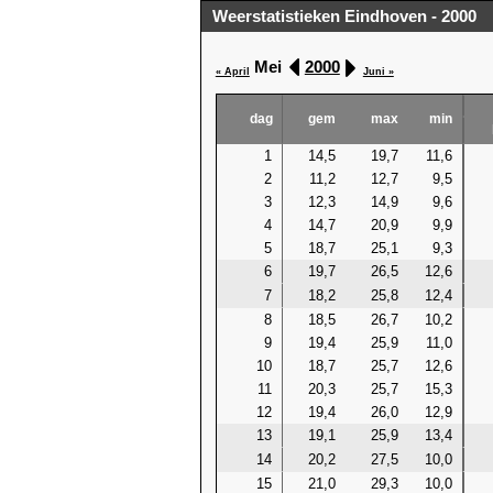
Weerstatistieken Eindhoven - 2000
Mei
2000
« April
Juni »
dag
gem
max
min
1
14,5
19,7
11,6
2
11,2
12,7
9,5
3
12,3
14,9
9,6
4
14,7
20,9
9,9
5
18,7
25,1
9,3
6
19,7
26,5
12,6
7
18,2
25,8
12,4
8
18,5
26,7
10,2
9
19,4
25,9
11,0
10
18,7
25,7
12,6
11
20,3
25,7
15,3
12
19,4
26,0
12,9
13
19,1
25,9
13,4
14
20,2
27,5
10,0
15
21,0
29,3
10,0