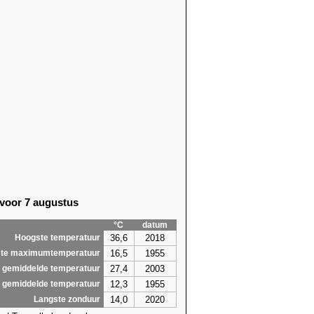
91)
21,5 (2017)
68)
23,9 (2017)
68)
21,8 (2022)
55)
19,9 (1989)
69)
21,2 (1981)
55)
21,4 (1989)
55)
20,2 (2012)
13)
22,0
(2026)
13)
22,5 (2012)
62)
22,5 (1953)
83)
23,3 (2018)
61)
24,3 (2017)
61)
23,1 (2018)
 voor 7 augustus
61)
24,0
(2026)
06)
21,8
(2026)
°C
datum
75)
20,9 (2003)
36,6
2018
Hoogste temperatuur
,2
24,6
16,5
1955
te maximumtemperatuur
27,4
2003
 gemiddelde temperatuur
12,3
1955
 gemiddelde temperatuur
14,0
2020
Langste zonduur