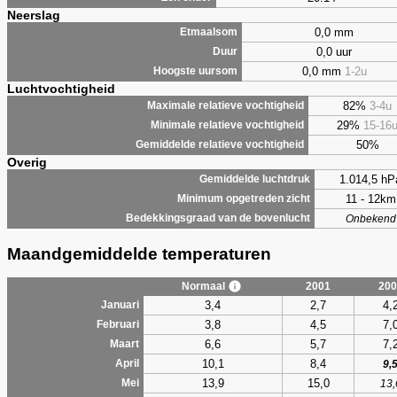
Neerslag
0,0 mm
Etmaalsom
0,0 uur
Duur
0,0 mm
1-2u
Hoogste uursom
Luchtvochtigheid
82%
3-4u
Maximale relatieve vochtigheid
29%
15-16
Minimale relatieve vochtigheid
50%
Gemiddelde relatieve vochtigheid
Overig
1.014,5 hP
Gemiddelde luchtdruk
11 - 12km
Minimum opgetreden zicht
Bedekkingsgraad van de bovenlucht
Onbekend
Maandgemiddelde temperaturen
Normaal
2001
200
3,4
2,7
4,
Januari
3,8
4,5
7,
Februari
6,6
5,7
7,
Maart
10,1
8,4
April
9,
13,9
15,0
Mei
13,