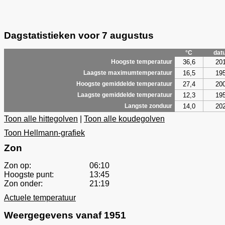
Dagstatistieken voor 7 augustus
°C
dat
36,6
20
Hoogste temperatuur
16,5
19
Laagste maximumtemperatuur
27,4
20
Hoogste gemiddelde temperatuur
12,3
19
Laagste gemiddelde temperatuur
14,0
20
Langste zonduur
Toon alle hittegolven
|
Toon alle koudegolven
Toon Hellmann-grafiek
Zon
Zon op:
06:10
Hoogste punt:
13:45
Zon onder:
21:19
Actuele temperatuur
Weergegevens vanaf 1951