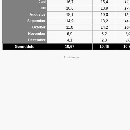
16,7
15,4
Juni
17,
18,6
18,9
Juli
17,
18,1
19,0
Augustus
18,
14,9
13,2
September
14,
11,0
14,2
Oktober
10,
6,9
6,2
November
7,
4,1
2,3
December
3,
Gemiddeld
10,67
10,46
10,
Advertentie