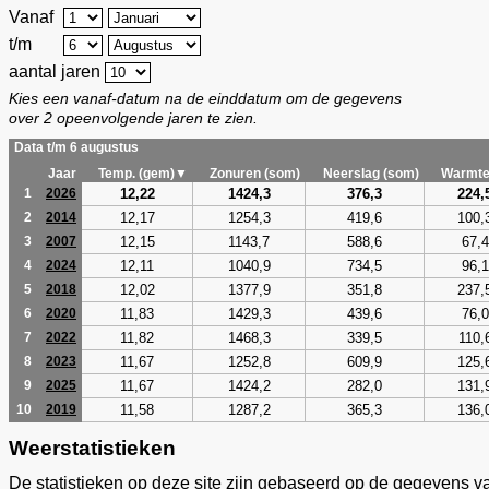
Vanaf
t/m
aantal jaren
Kies een vanaf-datum na de einddatum om de gegevens
over 2 opeenvolgende jaren te zien.
Data t/m 6 augustus
Jaar
Temp. (gem)▼
Zonuren (som)
Neerslag (som)
Warmte
12,22
1424,3
376,3
224,
1
2026
12,17
1254,3
419,6
100,
2
2014
12,15
1143,7
588,6
67,4
3
2007
12,11
1040,9
734,5
96,1
4
2024
12,02
1377,9
351,8
237,
5
2018
11,83
1429,3
439,6
76,0
6
2020
11,82
1468,3
339,5
110,
7
2022
11,67
1252,8
609,9
125,
8
2023
11,67
1424,2
282,0
131,
9
2025
11,58
1287,2
365,3
136,
10
2019
Weerstatistieken
De statistieken op deze site zijn gebaseerd op de gegevens v