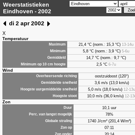
Weerstatistieken
Eindhoven - 2002
di 2 apr 2002
X
Temperatuur
21,4 °C (norm.: 15,3 °C)
13-14u
Maximum
5,8
°C (norm.: 3,9 °C)
5-6u
Minimum
14,7 °C (norm.: 9,7 °C)
Gemiddeld
2,5
°C
6-7u
Minimum op 10 cm hoogte
Wind
oostzuidoost (120°)
Overheersende richting
3,6 m/s (13,0 km/u)
Gemiddelde snelheid
5,0 m/s (18,0 km/u)
12-13
Hoogste uurgemiddelde snelheid
10,0 m/s (36,0 km/u)
12-13
Hoogste stoot
Zon
10,1 uur
Duur
78%
Perc. van langst mogelijk
1740 J/cm² (201,4 W/m²)
Globale straling
07:11
Zon op
20:14
Zon onder