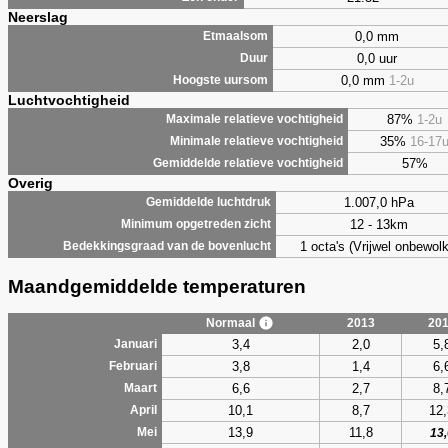
Neerslag
0,0 mm
Etmaalsom
0,0 uur
Duur
0,0 mm
1-2u
Hoogste uursom
Luchtvochtigheid
87%
1-2u
Maximale relatieve vochtigheid
35%
16-17
Minimale relatieve vochtigheid
57%
Gemiddelde relatieve vochtigheid
Overig
1.007,0 hPa
Gemiddelde luchtdruk
12 - 13km
Minimum opgetreden zicht
1 octa's (Vrijwel onbewolk
Bedekkingsgraad van de bovenlucht
Maandgemiddelde temperaturen
Normaal
2013
20
3,4
2,0
5,
Januari
3,8
1,4
6,
Februari
6,6
2,7
8,
Maart
10,1
8,7
12,
April
13,9
11,8
Mei
13,