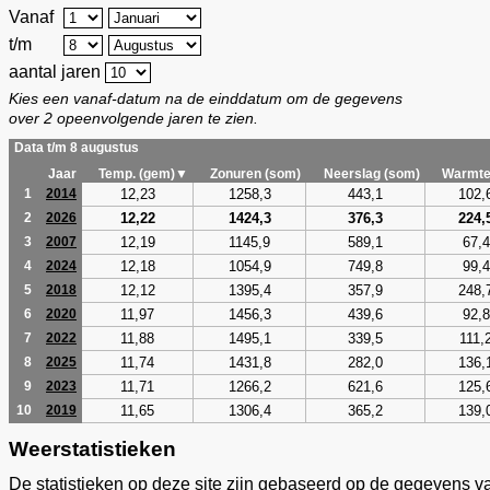
Vanaf
t/m
aantal jaren
Kies een vanaf-datum na de einddatum om de gegevens
over 2 opeenvolgende jaren te zien.
Data t/m 8 augustus
Jaar
Temp. (gem)▼
Zonuren (som)
Neerslag (som)
Warmte
12,23
1258,3
443,1
102,
1
2014
12,22
1424,3
376,3
224,
2
2026
12,19
1145,9
589,1
67,4
3
2007
12,18
1054,9
749,8
99,4
4
2024
12,12
1395,4
357,9
248,
5
2018
11,97
1456,3
439,6
92,8
6
2020
11,88
1495,1
339,5
111,
7
2022
11,74
1431,8
282,0
136,
8
2025
11,71
1266,2
621,6
125,
9
2023
11,65
1306,4
365,2
139,
10
2019
Weerstatistieken
De statistieken op deze site zijn gebaseerd op de gegevens v