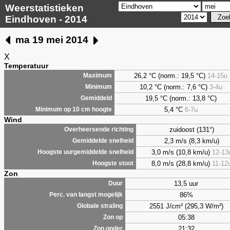
Weerstatistieken
Eindhoven - 2014
ma 19 mei 2014
X
Temperatuur
26,2 °C (norm.: 19,5 °C)
14-15u
Maximum
10,2 °C (norm.: 7,6 °C)
3-4u
Minimum
19,5 °C (norm.: 13,8 °C)
Gemiddeld
5,4
°C
6-7u
Minimum op 10 cm hoogte
Wind
zuidoost (131°)
Overheersende richting
2,3 m/s (8,3 km/u)
Gemiddelde snelheid
3,0 m/s (10,8 km/u)
12-13
Hoogste uurgemiddelde snelheid
8,0 m/s (28,8 km/u)
11-12
Hoogste stoot
Zon
13,5 uur
Duur
86%
Perc. van langst mogelijk
2551 J/cm² (295,3 W/m²)
Globale straling
05:38
Zon op
21:32
Zon onder