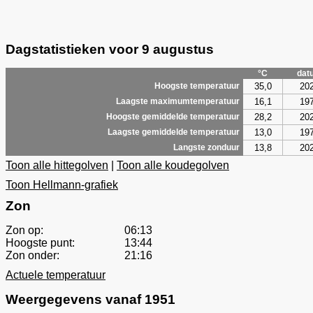
Dagstatistieken voor 9 augustus
°C
dat
35,0
20
Hoogste temperatuur
16,1
19
Laagste maximumtemperatuur
28,2
20
Hoogste gemiddelde temperatuur
13,0
19
Laagste gemiddelde temperatuur
13,8
20
Langste zonduur
Toon alle hittegolven
|
Toon alle koudegolven
Toon Hellmann-grafiek
Zon
Zon op:
06:13
Hoogste punt:
13:44
Zon onder:
21:16
Actuele temperatuur
Weergegevens vanaf 1951