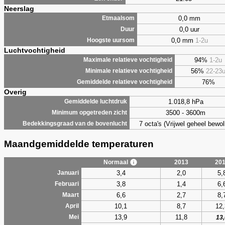
Neerslag
0,0 mm
Etmaalsom
0,0 uur
Duur
0,0 mm
1-2u
Hoogste uursom
Luchtvochtigheid
94%
1-2u
Maximale relatieve vochtigheid
56%
22-23
Minimale relatieve vochtigheid
76%
Gemiddelde relatieve vochtigheid
Overig
1.018,8 hPa
Gemiddelde luchtdruk
3500 - 3600m
Minimum opgetreden zicht
7 octa's (Vrijwel geheel bewol
Bedekkingsgraad van de bovenlucht
Maandgemiddelde temperaturen
Normaal
2013
20
3,4
2,0
5,
Januari
3,8
1,4
6,
Februari
6,6
2,7
8,
Maart
10,1
8,7
12,
April
13,9
11,8
Mei
13,