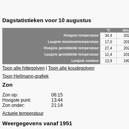
Dagstatistieken voor 10 augustus
°C
dat
34,4
20
Hoogste temperatuur
17,0
20
Laagste maximumtemperatuur
27,4
20
Hoogste gemiddelde temperatuur
12,4
20
Laagste gemiddelde temperatuur
13,9
19
Langste zonduur
Toon alle hittegolven
|
Toon alle koudegolven
Toon Hellmann-grafiek
Zon
Zon op:
06:15
Hoogste punt:
13:44
Zon onder:
21:14
Actuele temperatuur
Weergegevens vanaf 1951