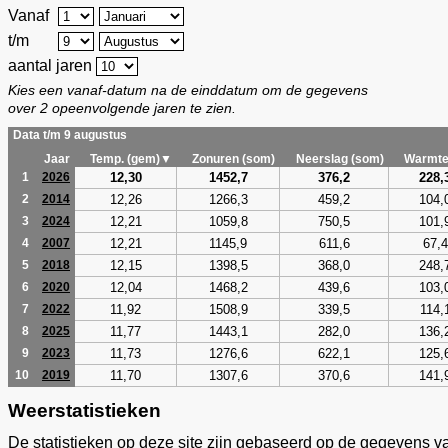
Vanaf
t/m
aantal jaren
Kies een vanaf-datum na de einddatum om de gegevens
over 2 opeenvolgende jaren te zien.
Data t/m 9 augustus
Jaar
Temp. (gem)▼
Zonuren (som)
Neerslag (som)
Warmte
12,30
1452,7
376,2
228,
1
2026
12,26
1266,3
459,2
104,
2
2014
12,21
1059,8
750,5
101,
3
2024
12,21
1145,9
611,6
67,4
4
2007
12,15
1398,5
368,0
248,
5
2018
12,04
1468,2
439,6
103,
6
2020
11,92
1508,9
339,5
114,
7
2022
11,77
1443,1
282,0
136,
8
2025
11,73
1276,6
622,1
125,
9
2023
11,70
1307,6
370,6
141,
10
2019
Weerstatistieken
De statistieken op deze site zijn gebaseerd op de gegevens v