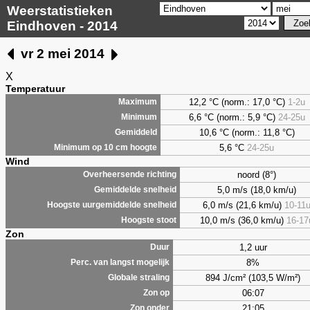
Weerstatistieken
Eindhoven - 2014
vr 2 mei 2014
X
Temperatuur
12,2 °C (norm.: 17,0 °C)
1-2u
Maximum
6,6
°C (norm.: 5,9 °C)
24-25u
Minimum
10,6 °C (norm.: 11,8 °C)
Gemiddeld
5,6
°C
24-25u
Minimum op 10 cm hoogte
Wind
noord (8°)
Overheersende richting
5,0 m/s (18,0 km/u)
Gemiddelde snelheid
6,0 m/s (21,6 km/u)
10-11
Hoogste uurgemiddelde snelheid
10,0 m/s (36,0 km/u)
16-17
Hoogste stoot
Zon
1,2 uur
Duur
8%
Perc. van langst mogelijk
894 J/cm² (103,5 W/m²)
Globale straling
06:07
Zon op
21:05
Zon onder