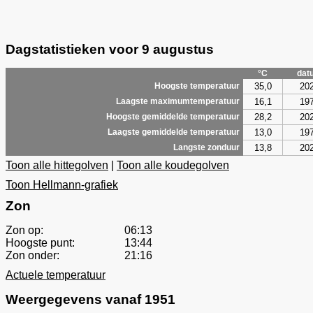
Dagstatistieken voor 9 augustus
°C
dat
35,0
20
Hoogste temperatuur
16,1
19
Laagste maximumtemperatuur
28,2
20
Hoogste gemiddelde temperatuur
13,0
19
Laagste gemiddelde temperatuur
13,8
20
Langste zonduur
Toon alle hittegolven
|
Toon alle koudegolven
Toon Hellmann-grafiek
Zon
Zon op:
06:13
Hoogste punt:
13:44
Zon onder:
21:16
Actuele temperatuur
Weergegevens vanaf 1951