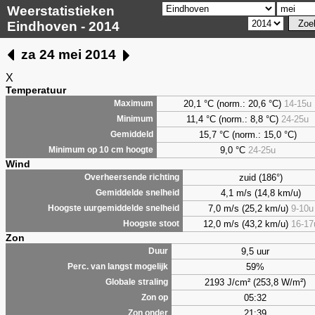
Weerstatistieken
Eindhoven - 2014
za 24 mei 2014
X
Temperatuur
20,1 °C (norm.: 20,6 °C)
14-15u
Maximum
11,4 °C (norm.: 8,8 °C)
24-25u
Minimum
15,7 °C (norm.: 15,0 °C)
Gemiddeld
9,0
°C
24-25u
Minimum op 10 cm hoogte
Wind
zuid (186°)
Overheersende richting
4,1 m/s (14,8 km/u)
Gemiddelde snelheid
7,0 m/s (25,2 km/u)
9-10u
Hoogste uurgemiddelde snelheid
12,0 m/s (43,2 km/u)
16-17
Hoogste stoot
Zon
9,5 uur
Duur
59%
Perc. van langst mogelijk
2193 J/cm² (253,8 W/m²)
Globale straling
05:32
Zon op
21:39
Zon onder