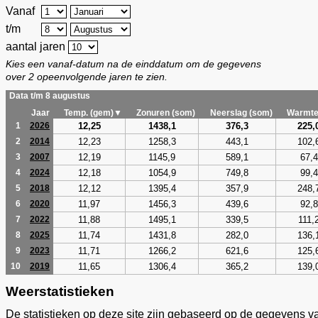
Vanaf
t/m
aantal jaren
Kies een vanaf-datum na de einddatum om de gegevens
over 2 opeenvolgende jaren te zien.
Data t/m 8 augustus
Jaar
Temp. (gem)▼
Zonuren (som)
Neerslag (som)
Warmte
12,25
1438,1
376,3
225,
1
2026
12,23
1258,3
443,1
102,
2
2014
12,19
1145,9
589,1
67,4
3
2007
12,18
1054,9
749,8
99,4
4
2024
12,12
1395,4
357,9
248,
5
2018
11,97
1456,3
439,6
92,8
6
2020
11,88
1495,1
339,5
111,
7
2022
11,74
1431,8
282,0
136,
8
2025
11,71
1266,2
621,6
125,
9
2023
11,65
1306,4
365,2
139,
10
2019
Weerstatistieken
De statistieken op deze site zijn gebaseerd op de gegevens v