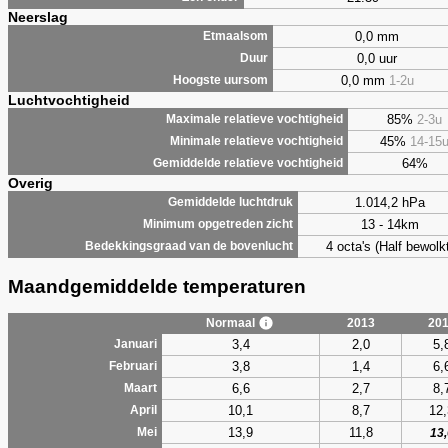
Neerslag
0,0 mm
Etmaalsom
0,0 uur
Duur
0,0 mm
1-2u
Hoogste uursom
Luchtvochtigheid
85%
2-3u
Maximale relatieve vochtigheid
45%
14-15
Minimale relatieve vochtigheid
64%
Gemiddelde relatieve vochtigheid
Overig
1.014,2 hPa
Gemiddelde luchtdruk
13 - 14km
Minimum opgetreden zicht
4 octa's (Half bewolkt
Bedekkingsgraad van de bovenlucht
Maandgemiddelde temperaturen
Normaal
2013
20
3,4
2,0
5,
Januari
3,8
1,4
6,
Februari
6,6
2,7
8,
Maart
10,1
8,7
12,
April
13,9
11,8
Mei
13,