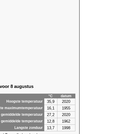
 voor 8 augustus
°C
datum
35,9
2020
Hoogste temperatuur
16,1
1955
te maximumtemperatuur
27,2
2020
 gemiddelde temperatuur
12,8
1962
 gemiddelde temperatuur
13,7
1998
Langste zonduur