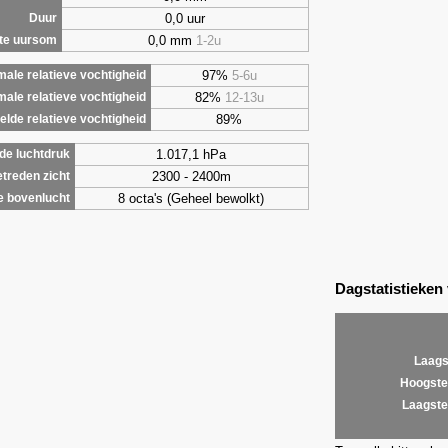
0,0 uur
Duur
0,0 mm
1-2u
te uursom
97%
5-6u
ale relatieve vochtigheid
82%
12-13u
male relatieve vochtigheid
89%
lde relatieve vochtigheid
1.017,1 hPa
de luchtdruk
2300 - 2400m
treden zicht
8 octa's (Geheel bewolkt)
e bovenlucht
Dagstatistieken
Laags
Hoogste
Laagste