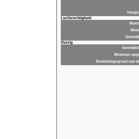
Hoogs
Luchtvochtigheid
Maxim
Mini
Gemidde
Overig
Gemiddel
Minimum opge
Bedekkingsgraad van d