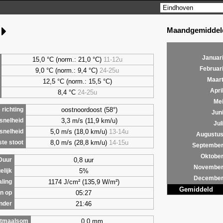
Maandgemiddeld
Januar
15,0 °C (norm.: 21,0 °C)
11-12u
Februar
9,0
°C (norm.: 9,4 °C)
24-25u
Maar
12,5 °C (norm.: 15,5 °C)
Apri
8,4
°C
24-25u
Me
oostnoordoost (58°)
richting
Jun
3,3 m/s (11,9 km/u)
snelheid
Jul
5,0 m/s (18,0 km/u)
13-14u
snelheid
Augustu
8,0 m/s (28,8 km/u)
14-15u
te stoot
Septembe
Oktobe
0,8 uur
Duur
Novembe
5%
elijk
Decembe
1174 J/cm² (135,9 W/m²)
aling
Gemiddeld
05:27
n op
21:46
nder
0,0 mm
tmaalsom