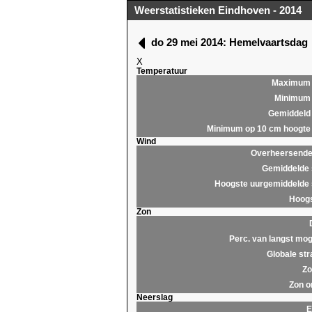
Weerstatistieken Eindhoven - 2014
do 29 mei 2014: Hemelvaartsdag
X
Temperatuur
Maximum
Minimum
Gemiddeld
Minimum op 10 cm hoogte
Wind
Overheersende 
Gemiddelde 
Hoogste uurgemiddelde 
Hoogs
Zon
Perc. van langst mog
Globale str
Zo
Zon o
Neerslag
E