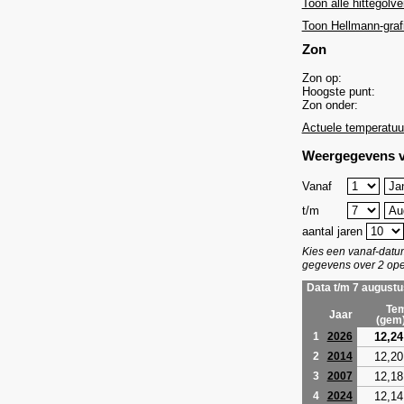
Toon alle hittegolve
Toon Hellmann-graf
Zon
Zon op:
Hoogste punt:
Zon onder:
Actuele temperatuu
Weergegevens v
Vanaf
t/m
aantal jaren
Kies een vanaf-dat
gegevens over 2 ope
Data t/m 7 augustu
Tem
Jaar
(gem
12,24
1
2026
12,20
2
2014
12,18
3
2007
12,14
4
2024