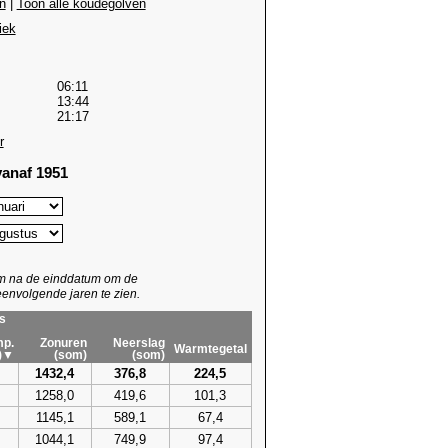
n
|
Toon alle koudegolven
iek
06:11
13:44
21:17
r
anaf 1951
um na de einddatum om de
envolgende jaren te zien.
s
p.
Zonuren
Neerslag
Warmtegetal
)▼
(som)
(som)
1432,4
376,8
224,5
1258,0
419,6
101,3
1145,1
589,1
67,4
1044,1
749,9
97,4