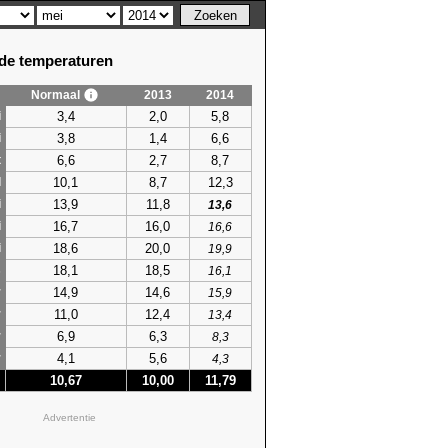
e temperaturen
Normaal
2013
2014
3,4
2,0
5,8
i
3,8
1,4
6,6
i
6,6
2,7
8,7
t
10,1
8,7
12,3
l
13,9
11,8
i
13,6
16,7
16,0
i
16,6
18,6
20,0
i
19,9
18,1
18,5
s
16,1
14,9
14,6
r
15,9
11,0
12,4
r
13,4
6,9
6,3
r
8,3
4,1
5,6
r
4,3
10,67
10,00
11,79
Advertentie