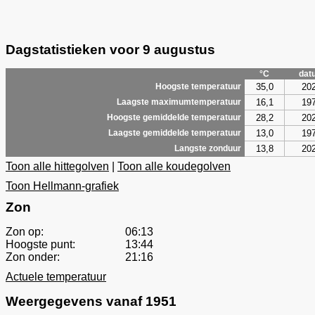
Dagstatistieken voor 9 augustus
°C
dat
35,0
20
Hoogste temperatuur
16,1
19
Laagste maximumtemperatuur
28,2
20
Hoogste gemiddelde temperatuur
13,0
19
Laagste gemiddelde temperatuur
13,8
20
Langste zonduur
Toon alle hittegolven
|
Toon alle koudegolven
Toon Hellmann-grafiek
Zon
Zon op:
06:13
Hoogste punt:
13:44
Zon onder:
21:16
Actuele temperatuur
Weergegevens vanaf 1951