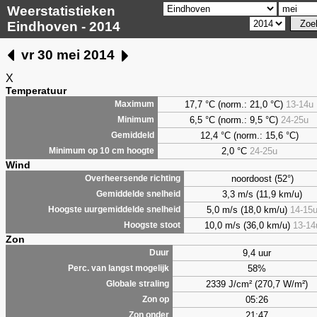
Weerstatistieken
Eindhoven - 2014
vr 30 mei 2014
X
Temperatuur
17,7 °C (norm.: 21,0 °C)
13-14u
Maximum
6,5
°C (norm.: 9,5 °C)
24-25u
Minimum
12,4 °C (norm.: 15,6 °C)
Gemiddeld
2,0
°C
24-25u
Minimum op 10 cm hoogte
Wind
noordoost (52°)
Overheersende richting
3,3 m/s (11,9 km/u)
Gemiddelde snelheid
5,0 m/s (18,0 km/u)
14-15
Hoogste uurgemiddelde snelheid
10,0 m/s (36,0 km/u)
13-14
Hoogste stoot
Zon
9,4 uur
Duur
58%
Perc. van langst mogelijk
2339 J/cm² (270,7 W/m²)
Globale straling
05:26
Zon op
21:47
Zon onder