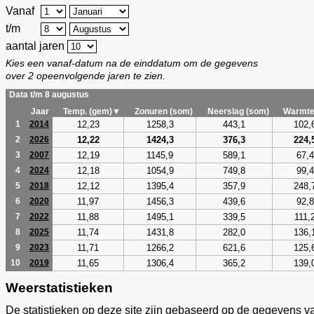
Vanaf
t/m
aantal jaren
Kies een vanaf-datum na de einddatum om de gegevens
over 2 opeenvolgende jaren te zien.
Data t/m 8 augustus
Jaar
Temp. (gem)▼
Zonuren (som)
Neerslag (som)
Warmte
12,23
1258,3
443,1
102,
1
2014
12,22
1424,3
376,3
224,
2
2026
12,19
1145,9
589,1
67,4
3
2007
12,18
1054,9
749,8
99,4
4
2024
12,12
1395,4
357,9
248,
5
2018
11,97
1456,3
439,6
92,8
6
2020
11,88
1495,1
339,5
111,
7
2022
11,74
1431,8
282,0
136,
8
2025
11,71
1266,2
621,6
125,
9
2023
11,65
1306,4
365,2
139,
10
2019
Weerstatistieken
De statistieken op deze site zijn gebaseerd op de gegevens v