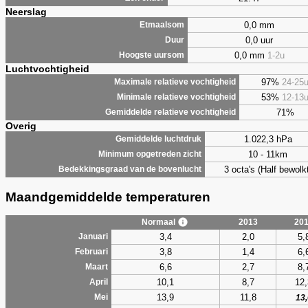
Neerslag
0,0 mm
Etmaalsom
0,0 uur
Duur
0,0 mm
1-2u
Hoogste uursom
Luchtvochtigheid
97%
24-25
Maximale relatieve vochtigheid
53%
12-13
Minimale relatieve vochtigheid
71%
Gemiddelde relatieve vochtigheid
Overig
1.022,3 hPa
Gemiddelde luchtdruk
10 - 11km
Minimum opgetreden zicht
3 octa's (Half bewolkt
Bedekkingsgraad van de bovenlucht
Maandgemiddelde temperaturen
Normaal
2013
20
3,4
2,0
5,
Januari
3,8
1,4
6,
Februari
6,6
2,7
8,
Maart
10,1
8,7
12,
April
13,9
11,8
Mei
13,