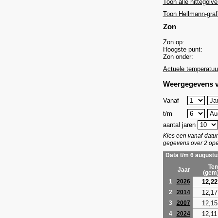
Toon alle hittegolve
Toon Hellmann-graf
Zon
Zon op:
Hoogste punt:
Zon onder:
Actuele temperatuu
Weergegevens v
Vanaf
t/m
aantal jaren
Kies een vanaf-dat
gegevens over 2 ope
Data t/m 6 augustu
Tem
Jaar
(gem
12,22
1
2026
12,17
2
2014
12,15
3
2007
12,11
4
2024