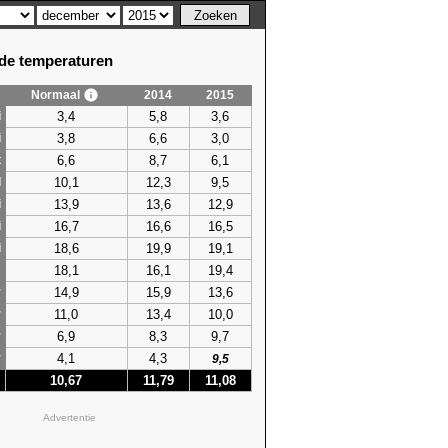
e temperaturen
Normaal
2014
2015
3,4
5,8
3,6
i
3,8
6,6
3,0
i
6,6
8,7
6,1
t
10,1
12,3
9,5
l
13,9
13,6
12,9
i
16,7
16,6
16,5
i
18,6
19,9
19,1
i
18,1
16,1
19,4
s
14,9
15,9
13,6
r
11,0
13,4
10,0
r
6,9
8,3
9,7
r
4,1
4,3
r
9,5
10,67
11,79
11,08
Advertentie