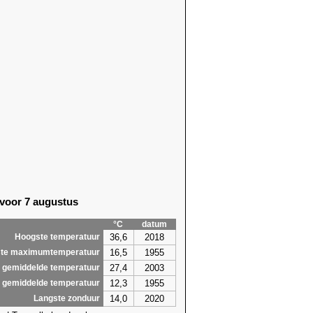
 voor 7 augustus
°C
datum
36,6
2018
Hoogste temperatuur
16,5
1955
te maximumtemperatuur
27,4
2003
 gemiddelde temperatuur
12,3
1955
 gemiddelde temperatuur
14,0
2020
Langste zonduur