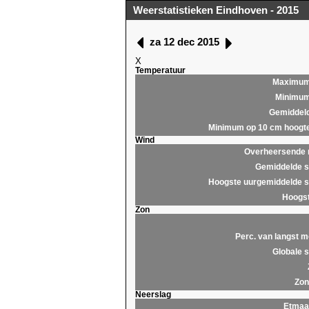
Weerstatistieken Eindhoven - 2015
za 12 dec 2015
X
Temperatuur
Maximu
Minimu
Gemiddel
Minimum op 10 cm hoogt
Wind
Overheersende r
Gemiddelde s
Hoogste uurgemiddelde s
Hoogst
Zon
Perc. van langst m
Globale s
Zon
Neerslag
Etmaa