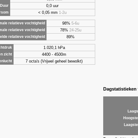
0,0 uur
Duur
< 0,05 mm
1-2u
ursom
98%
5-6u
ale relatieve vochtigheid
78%
24-25u
male relatieve vochtigheid
89%
lde relatieve vochtigheid
1.020,1 hPa
chtdruk
4400 - 4500m
n zicht
7 octa's (Vrijwel geheel bewolkt)
enlucht
Dagstatistieken
Laags
Hoogste
Laagste