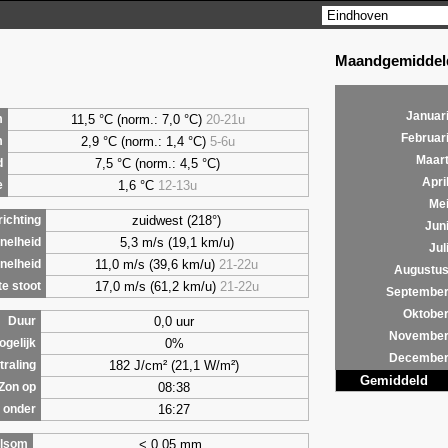
Maandgemiddeld
Januar
11,5 °C (norm.: 7,0 °C)
20-21u
m
Februar
2,9
°C (norm.: 1,4 °C)
5-6u
m
Maar
7,5
°C (norm.: 4,5 °C)
d
Apri
1,6
°C
12-13u
e
Me
zuidwest (218°)
ichting
Jun
5,3 m/s (19,1 km/u)
nelheid
Jul
11,0 m/s (39,6 km/u)
21-22u
nelheid
Augustu
17,0 m/s (61,2 km/u)
21-22u
e stoot
Septembe
Oktobe
0,0 uur
Duur
Novembe
0%
ogelijk
Decembe
182 J/cm² (21,1 W/m²)
traling
Gemiddeld
08:38
Zon op
16:27
 onder
< 0,05 mm
lsom