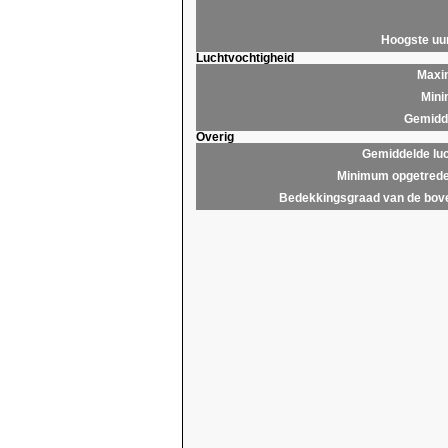
Hoogste u
Luchtvochtigheid
Maxim
Mini
Gemidde
Overig
Gemiddelde lu
Minimum opgetrede
Bedekkingsgraad van de bov