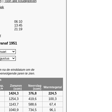
n
|
Toon alle koudegolven
iek
06:10
13:45
21:19
r
anaf 1951
um na de einddatum om de
envolgende jaren te zien.
s
p.
Zonuren
Neerslag
Warmtegetal
)▼
(som)
(som)
1424,3
376,8
224,5
1254,3
419,6
100,3
1143,7
588,6
67,4
1040,9
734,5
96,1