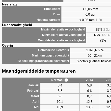
Neerslag
< 0,05 mm
Etmaalsom
0,0 uur
Duur
< 0,05 mm
1-2u
Hoogste uursom
Luchtvochtigheid
86%
2-3u
Maximale relatieve vochtigheid
65%
13-14
Minimale relatieve vochtigheid
73%
Gemiddelde relatieve vochtigheid
Overig
1.026,6 hPa
Gemiddelde luchtdruk
20 - 21km
Minimum opgetreden zicht
8 octa's (Geheel bewolk
Bedekkingsgraad van de bovenlucht
Maandgemiddelde temperaturen
Normaal
2014
201
3,4
5,8
3,
Januari
3,8
6,6
3,
Februari
6,6
8,7
6,
Maart
10,1
12,3
9,
April
13,9
13,6
12,
Mei