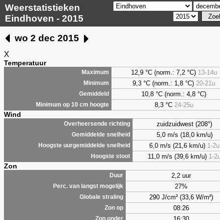
Weerstatistieken
Eindhoven - 2015
wo 2 dec 2015
X
Temperatuur
12,9 °C (norm.: 7,2 °C)
13-14u
Maximum
9,3
°C (norm.: 1,8 °C)
20-21u
Minimum
10,8 °C (norm.: 4,8 °C)
Gemiddeld
8,3
°C
24-25u
Minimum op 10 cm hoogte
Wind
zuidzuidwest (208°)
Overheersende richting
5,0 m/s (18,0 km/u)
Gemiddelde snelheid
6,0 m/s (21,6 km/u)
1-2u
Hoogste uurgemiddelde snelheid
11,0 m/s (39,6 km/u)
1-2
Hoogste stoot
Zon
2,2 uur
Duur
27%
Perc. van langst mogelijk
290 J/cm² (33,6 W/m²)
Globale straling
08:26
Zon op
16:30
Zon onder