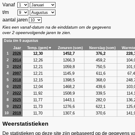
Vanaf
t/m
aantal jaren
Kies een vanaf-datum na de einddatum om de gegevens
over 2 opeenvolgende jaren te zien.
Data t/m 9 augustus
Jaar
Temp. (gem)▼
Zonuren (som)
Neerslag (som)
Warmte
12,30
1452,7
376,2
228,
1
2026
12,26
1266,3
459,2
104,
2
2014
12,21
1059,8
750,5
101,
3
2024
12,21
1145,9
611,6
67,4
4
2007
12,15
1398,5
368,0
248,
5
2018
12,04
1468,2
439,6
103,
6
2020
11,92
1508,9
339,5
114,
7
2022
11,77
1443,1
282,0
136,
8
2025
11,73
1276,6
622,1
125,
9
2023
11,70
1307,6
370,6
141,
10
2019
Weerstatistieken
De statistieken op deze site zijn gebaseerd op de gegevens v