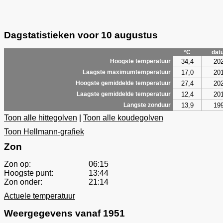
Dagstatistieken voor 10 augustus
°C
dat
34,4
20
Hoogste temperatuur
17,0
20
Laagste maximumtemperatuur
27,4
20
Hoogste gemiddelde temperatuur
12,4
20
Laagste gemiddelde temperatuur
13,9
19
Langste zonduur
Toon alle hittegolven
|
Toon alle koudegolven
Toon Hellmann-grafiek
Zon
Zon op:
06:15
Hoogste punt:
13:44
Zon onder:
21:14
Actuele temperatuur
Weergegevens vanaf 1951