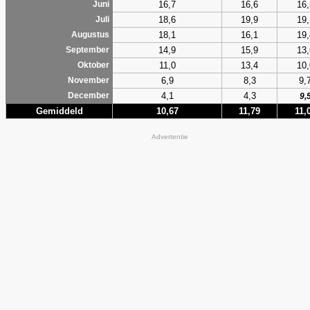
16,7
16,6
16,
Juni
18,6
19,9
19,
Juli
18,1
16,1
19,
Augustus
14,9
15,9
13,
September
11,0
13,4
10,
Oktober
6,9
8,3
9,
November
4,1
4,3
December
9,
Gemiddeld
10,67
11,79
11,
Advertentie