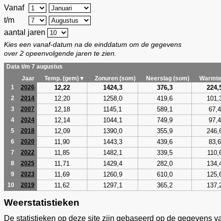
Vanaf
t/m
aantal jaren
Kies een vanaf-datum na de einddatum om de gegevens
over 2 opeenvolgende jaren te zien.
Data t/m 7 augustus
Jaar
Temp. (gem)▼
Zonuren (som)
Neerslag (som)
Warmte
12,22
1424,3
376,3
224,
1
2026
12,20
1258,0
419,6
101,
2
2014
12,18
1145,1
589,1
67,4
3
2007
12,14
1044,1
749,9
97,4
4
2024
12,09
1390,0
355,9
246,
5
2018
11,90
1443,3
439,6
83,6
6
2020
11,85
1482,1
339,5
110,
7
2022
11,71
1429,4
282,0
134,
8
2025
11,69
1260,9
610,0
125,
9
2023
11,62
1297,1
365,2
137,
10
2019
Weerstatistieken
De statistieken op deze site zijn gebaseerd op de gegevens v