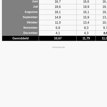
16,7
16,6
16,
Juni
18,6
19,9
19,
Juli
18,1
16,1
19,
Augustus
14,9
15,9
13,
September
11,0
13,4
10,
Oktober
6,9
8,3
9,
November
4,1
4,3
December
9,
Gemiddeld
10,67
11,79
11,
Advertentie