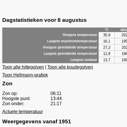
Dagstatistieken voor 8 augustus
°C
dat
35,9
20
Hoogste temperatuur
16,1
19
Laagste maximumtemperatuur
27,2
20
Hoogste gemiddelde temperatuur
12,8
19
Laagste gemiddelde temperatuur
13,7
19
Langste zonduur
Toon alle hittegolven
|
Toon alle koudegolven
Toon Hellmann-grafiek
Zon
Zon op:
06:11
Hoogste punt:
13:44
Zon onder:
21:17
Actuele temperatuur
Weergegevens vanaf 1951