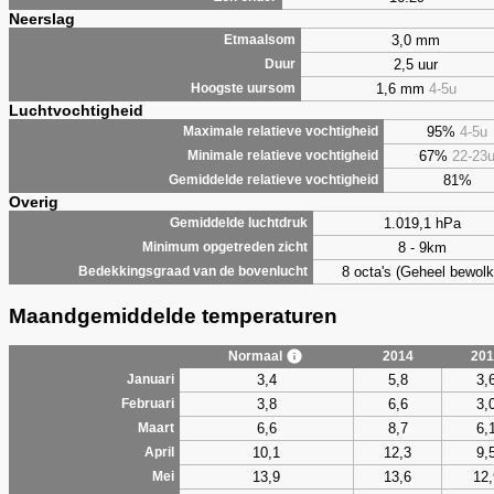
Neerslag
3,0 mm
Etmaalsom
2,5 uur
Duur
1,6 mm
4-5u
Hoogste uursom
Luchtvochtigheid
95%
4-5u
Maximale relatieve vochtigheid
67%
22-23
Minimale relatieve vochtigheid
81%
Gemiddelde relatieve vochtigheid
Overig
1.019,1 hPa
Gemiddelde luchtdruk
8 - 9km
Minimum opgetreden zicht
8 octa's (Geheel bewolk
Bedekkingsgraad van de bovenlucht
Maandgemiddelde temperaturen
Normaal
2014
201
3,4
5,8
3,
Januari
3,8
6,6
3,
Februari
6,6
8,7
6,
Maart
10,1
12,3
9,
April
13,9
13,6
12,
Mei