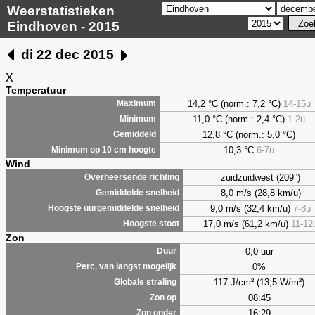
Weerstatistieken
Eindhoven - 2015
di 22 dec 2015
X
Temperatuur
14,2 °C (norm.: 7,2 °C)
14-15u
Maximum
11,0 °C (norm.: 2,4 °C)
1-2u
Minimum
12,8 °C (norm.: 5,0 °C)
Gemiddeld
10,3 °C
6-7u
Minimum op 10 cm hoogte
Wind
zuidzuidwest (209°)
Overheersende richting
8,0 m/s (28,8 km/u)
Gemiddelde snelheid
9,0 m/s (32,4 km/u)
7-8u
Hoogste uurgemiddelde snelheid
17,0 m/s (61,2 km/u)
11-12
Hoogste stoot
Zon
0,0 uur
Duur
0%
Perc. van langst mogelijk
117 J/cm² (13,5 W/m²)
Globale straling
08:45
Zon op
16:29
Zon onder