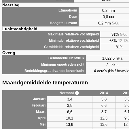
Neerslag
0,2 mm
Etmaalsom
0,8 uur
Duur
0,2 mm
5-6u
Hoogste uursom
Luchtvochtigheid
91%
5-6u
Maximale relatieve vochtigheid
65%
12-13
Minimale relatieve vochtigheid
81%
Gemiddelde relatieve vochtigheid
Overig
1.022,6 hPa
Gemiddelde luchtdruk
7 - 8km
Minimum opgetreden zicht
4 octa's (Half bewolkt
Bedekkingsgraad van de bovenlucht
Maandgemiddelde temperaturen
Normaal
2014
201
3,4
5,8
3,
Januari
3,8
6,6
3,
Februari
6,6
8,7
6,
Maart
10,1
12,3
9,
April
13,9
13,6
12,
Mei