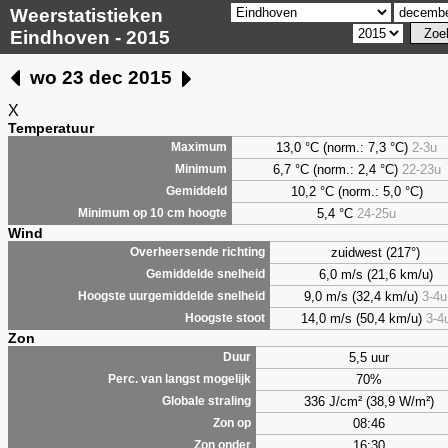
Weerstatistieken
Eindhoven - 2015
wo 23 dec 2015
X
Temperatuur
13,0 °C (norm.: 7,3 °C)
2-3u
Maximum
6,7
°C (norm.: 2,4 °C)
22-23u
Minimum
10,2 °C (norm.: 5,0 °C)
Gemiddeld
5,4
°C
24-25u
Minimum op 10 cm hoogte
Wind
zuidwest (217°)
Overheersende richting
6,0 m/s (21,6 km/u)
Gemiddelde snelheid
9,0 m/s (32,4 km/u)
3-4u
Hoogste uurgemiddelde snelheid
14,0 m/s (50,4 km/u)
3-4
Hoogste stoot
Zon
5,5 uur
Duur
70%
Perc. van langst mogelijk
336 J/cm² (38,9 W/m²)
Globale straling
08:46
Zon op
16:30
Zon onder