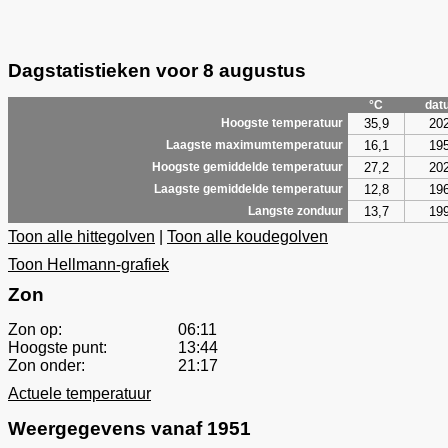
Dagstatistieken voor 8 augustus
°C
dat
35,9
20
Hoogste temperatuur
16,1
19
Laagste maximumtemperatuur
27,2
20
Hoogste gemiddelde temperatuur
12,8
19
Laagste gemiddelde temperatuur
13,7
19
Langste zonduur
Toon alle hittegolven
|
Toon alle koudegolven
Toon Hellmann-grafiek
Zon
Zon op:
06:11
Hoogste punt:
13:44
Zon onder:
21:17
Actuele temperatuur
Weergegevens vanaf 1951