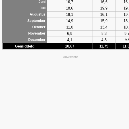
16,7
16,6
16,
Juni
18,6
19,9
19,
Juli
18,1
16,1
19,
Augustus
14,9
15,9
13,
September
11,0
13,4
10,
Oktober
6,9
8,3
9,
November
4,1
4,3
December
9,
Gemiddeld
10,67
11,79
11,
Advertentie