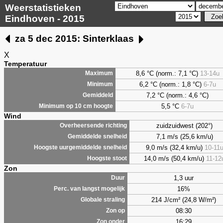
Weerstatistieken
Eindhoven - 2015
za 5 dec 2015: Sinterklaas
X
Temperatuur
8,6 °C (norm.: 7,1 °C)
13-14u
Maximum
6,2 °C (norm.: 1,8 °C)
6-7u
Minimum
7,2 °C (norm.: 4,6 °C)
Gemiddeld
5,5 °C
6-7u
Minimum op 10 cm hoogte
Wind
zuidzuidwest (202°)
Overheersende richting
7,1 m/s (25,6 km/u)
Gemiddelde snelheid
9,0 m/s (32,4 km/u)
10-11
Hoogste uurgemiddelde snelheid
14,0 m/s (50,4 km/u)
11-12
Hoogste stoot
Zon
1,3 uur
Duur
16%
Perc. van langst mogelijk
214 J/cm² (24,8 W/m²)
Globale straling
08:30
Zon op
16:29
Zon onder