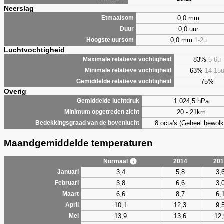
Neerslag
0,0 mm
Etmaalsom
0,0 uur
Duur
0,0 mm
1-2u
Hoogste uursom
Luchtvochtigheid
83%
5-6u
Maximale relatieve vochtigheid
63%
14-15
Minimale relatieve vochtigheid
75%
Gemiddelde relatieve vochtigheid
Overig
1.024,5 hPa
Gemiddelde luchtdruk
20 - 21km
Minimum opgetreden zicht
8 octa's (Geheel bewolk
Bedekkingsgraad van de bovenlucht
Maandgemiddelde temperaturen
Normaal
2014
201
3,4
5,8
3,
Januari
3,8
6,6
3,
Februari
6,6
8,7
6,
Maart
10,1
12,3
9,
April
13,9
13,6
12,
Mei