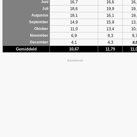
16,7
16,6
16,
Juni
18,6
19,9
19,
Juli
18,1
16,1
19,
Augustus
14,9
15,9
13,
September
11,0
13,4
10,
Oktober
6,9
8,3
9,
November
4,1
4,3
December
9,
Gemiddeld
10,67
11,79
11,
Advertentie