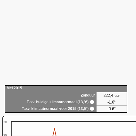
Mei 2015
222,4 uur
Zonduur
-1.0°
T.o.v. huidige klimaatnormaal (13,9°)
-0.6°
T.o.v. klimaatnormaal voor 2015 (13,5°)
30
25