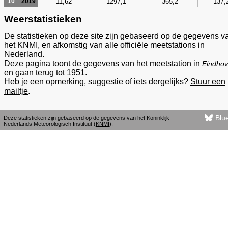
11,62
1297,1
365,2
137,
10
2019
Weerstatistieken
De statistieken op deze site zijn gebaseerd op de gegevens v
het KNMI, en afkomstig van alle officiële meetstations in
Nederland.
Deze pagina toont de gegevens van het meetstation in
Eindho
en gaan terug tot 1951.
Heb je een opmerking, suggestie of iets dergelijks?
Stuur een
mailtje
.
Blu
Deze statistieken zijn gebaseerd op de gegevens van het Koninklijk
Nederlands Meteorologisch Instituut (
KNMI
).