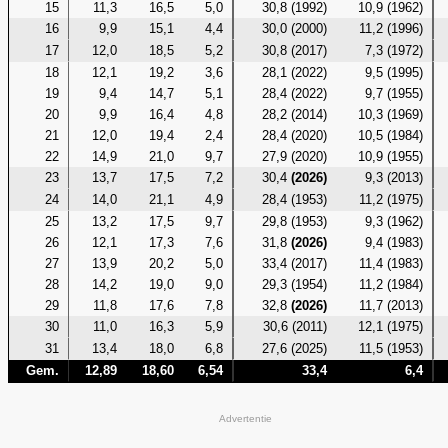
15
11,3
16,5
5,0
30,8 (1992)
10,9 (1962)
16
9,9
15,1
4,4
30,0 (2000)
11,2 (1996)
17
12,0
18,5
5,2
30,8 (2017)
7,3 (1972)
18
12,1
19,2
3,6
28,1 (2022)
9,5 (1995)
19
9,4
14,7
5,1
28,4 (2022)
9,7 (1955)
20
9,9
16,4
4,8
28,2 (2014)
10,3 (1969)
21
12,0
19,4
2,4
28,4 (2020)
10,5 (1984)
22
14,9
21,0
9,7
27,9 (2020)
10,9 (1955)
23
13,7
17,5
7,2
30,4
(2026)
9,3 (2013)
24
14,0
21,1
4,9
28,4 (1953)
11,2 (1975)
25
13,2
17,5
9,7
29,8 (1953)
9,3 (1962)
26
12,1
17,3
7,6
31,8
(2026)
9,4 (1983)
27
13,9
20,2
5,0
33,4 (2017)
11,4 (1983)
28
14,2
19,0
9,0
29,3 (1954)
11,2 (1984)
29
11,8
17,6
7,8
32,8
(2026)
11,7 (2013)
30
11,0
16,3
5,9
30,6 (2011)
12,1 (1975)
31
13,4
18,0
6,8
27,6 (2025)
11,5 (1953)
Gem.
12,89
18,60
6,54
33,4
6,4
Advertentie