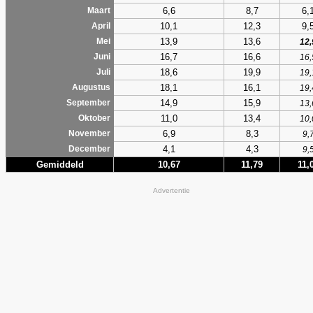
6,6
8,7
6,
Maart
10,1
12,3
9,
April
13,9
13,6
Mei
12,
16,7
16,6
Juni
16,
18,6
19,9
Juli
19,
18,1
16,1
Augustus
19,
14,9
15,9
September
13,
11,0
13,4
Oktober
10,
6,9
8,3
November
9,
4,1
4,3
December
9,
Gemiddeld
10,67
11,79
11,
Advertentie