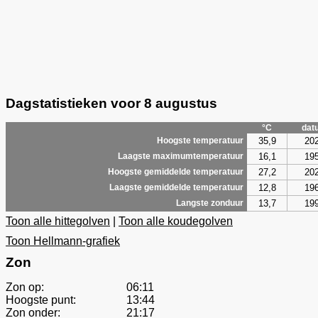
Dagstatistieken voor 8 augustus
°C
dat
35,9
20
Hoogste temperatuur
16,1
19
Laagste maximumtemperatuur
27,2
20
Hoogste gemiddelde temperatuur
12,8
19
Laagste gemiddelde temperatuur
13,7
19
Langste zonduur
Toon alle hittegolven
|
Toon alle koudegolven
Toon Hellmann-grafiek
Zon
Zon op:
06:11
Hoogste punt:
13:44
Zon onder:
21:17