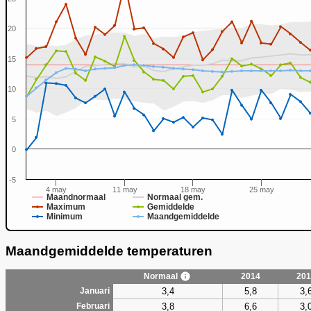
20
15
0
10
5
0
-5
4 may
11 may
18 may
25 may
Maandnormaal
Normaal gem.
Maximum
Gemiddelde
Minimum
Maandgemiddelde
Maandgemiddelde temperaturen
Normaal
2014
201
3,4
5,8
3,
Januari
3,8
6,6
3,
Februari