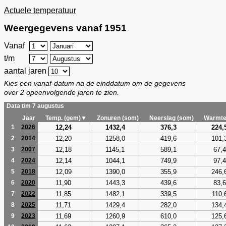
Actuele temperatuur
Weergegevens vanaf 1951
Vanaf
t/m
aantal jaren
Kies een vanaf-datum na de einddatum om de gegevens
over 2 opeenvolgende jaren te zien.
Data t/m 7 augustus
Jaar
Temp. (gem)▼
Zonuren (som)
Neerslag (som)
Warmte
12,24
1432,4
376,3
224,
1
2026
12,20
1258,0
419,6
101,
2
2014
12,18
1145,1
589,1
67,4
3
2007
12,14
1044,1
749,9
97,4
4
2024
12,09
1390,0
355,9
246,
5
2018
11,90
1443,3
439,6
83,6
6
2020
11,85
1482,1
339,5
110,
7
2022
11,71
1429,4
282,0
134,
8
2025
11,69
1260,9
610,0
125,
9
2023