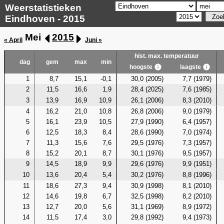
Weerstatistieken
Eindhoven - 2015
Mei
2015
« April
Juni »
hist. max. temperatuur
dag
gem
max
min
hoogste
laagste
1
8,7
15,1
-0,1
30,0 (2005)
7,7 (1979)
2
11,5
16,6
1,9
28,4 (2025)
7,6 (1985)
3
13,9
16,9
10,9
26,1 (2006)
8,3 (2010)
4
16,2
21,0
10,8
26,8 (2006)
9,0 (1979)
5
16,1
23,9
10,5
27,9 (1990)
6,4 (1957)
6
12,5
18,3
8,4
28,6 (1990)
7,0 (1974)
7
11,3
15,6
7,6
29,5 (1976)
7,3 (1957)
8
15,2
20,1
8,7
30,1 (1976)
9,5 (1957)
9
14,5
18,9
9,9
29,6 (1976)
9,9 (1951)
10
13,6
20,4
5,4
30,2 (1976)
8,8 (1996)
11
18,6
27,3
9,4
30,9 (1998)
8,1 (2010)
12
14,6
19,8
6,7
32,5 (1998)
8,2 (2010)
13
12,7
20,0
5,6
31,1 (1969)
8,9 (1972)
14
11,5
17,4
3,0
29,8 (1992)
9,4 (1973)