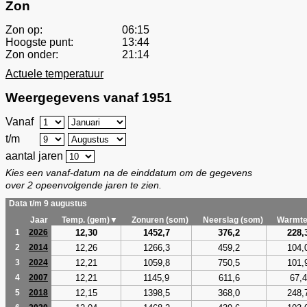
Zon
Zon op:
06:15
Hoogste punt:
13:44
Zon onder:
21:14
Actuele temperatuur
Weergegevens vanaf 1951
Vanaf
t/m
aantal jaren
Kies een vanaf-datum na de einddatum om de gegevens
over 2 opeenvolgende jaren te zien.
Data t/m 9 augustus
Jaar
Temp. (gem)▼
Zonuren (som)
Neerslag (som)
Warmte
12,30
1452,7
376,2
228,
1
2026
12,26
1266,3
459,2
104,
2
2014
12,21
1059,8
750,5
101,
3
2024
12,21
1145,9
611,6
67,4
4
2007
12,15
1398,5
368,0
248,
5
2018