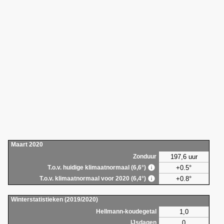
Maart 2020
197,6 uur
Zonduur
+0.5°
T.o.v. huidige klimaatnormaal (6,6°)
+0.8°
T.o.v. klimaatnormaal voor 2020 (6,4°)
Winterstatistieken (2019/2020)
1,0
Hellmann-koudegetal
0
IJsdagen