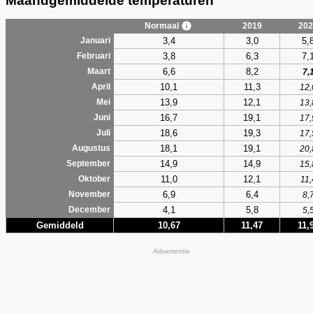
Maandgemiddelde temperaturen
Normaal
2019
202
3,4
3,0
5,
Januari
3,8
6,3
7,
Februari
6,6
8,2
Maart
7,
10,1
11,3
April
12,
13,9
12,1
Mei
13,
16,7
19,1
Juni
17,
18,6
19,3
Juli
17,
18,1
19,1
Augustus
20,
14,9
14,9
September
15,
11,0
12,1
Oktober
11,
6,9
6,4
November
8,
4,1
5,8
December
5,
Gemiddeld
10,67
11,47
11,
Advertentie