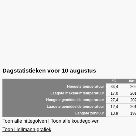
Dagstatistieken voor 10 augustus
°C
dat
34,4
20
Hoogste temperatuur
17,0
20
Laagste maximumtemperatuur
27,4
20
Hoogste gemiddelde temperatuur
12,4
20
Laagste gemiddelde temperatuur
13,9
19
Langste zonduur
Toon alle hittegolven
|
Toon alle koudegolven
Toon Hellmann-grafiek