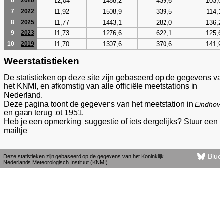
12,04
1468,2
439,6
103,
6
2020
11,92
1508,9
339,5
114,
7
2022
11,77
1443,1
282,0
136,
8
2025
11,73
1276,6
622,1
125,
9
2023
11,70
1307,6
370,6
141,
10
2019
Weerstatistieken
De statistieken op deze site zijn gebaseerd op de gegevens v
het KNMI, en afkomstig van alle officiële meetstations in
Nederland.
Deze pagina toont de gegevens van het meetstation in
Eindho
en gaan terug tot 1951.
Heb je een opmerking, suggestie of iets dergelijks?
Stuur een
mailtje
.
Blu
Deze statistieken zijn gebaseerd op de gegevens van het Koninklijk
Nederlands Meteorologisch Instituut (
KNMI
).