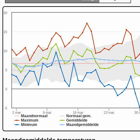
20
15
10
0
5
0
-5
2 mar
9 mar
16 mar
23 mar
30 
Maandnormaal
Normaal gem.
Maximum
Gemiddelde
Minimum
Maandgemiddelde