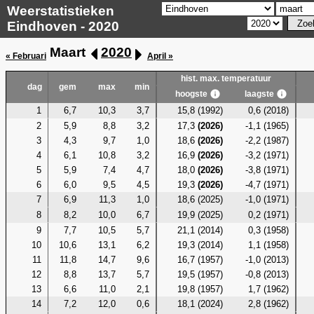
Weerstatistieken
Eindhoven - 2020
Maart
2020
« Februari
April »
hist. max. temperatuur
dag
gem
max
min
hoogste
laagste
1
6,7
10,3
3,7
15,8 (1992)
0,6 (2018)
2
5,9
8,8
3,2
17,3
(2026)
-1,1 (1965)
3
4,3
9,7
1,0
18,6
(2026)
-2,2 (1987)
4
6,1
10,8
3,2
16,9
(2026)
-3,2 (1971)
5
5,9
7,4
4,7
18,0
(2026)
-3,8 (1971)
6
6,0
9,5
4,5
19,3
(2026)
-4,7 (1971)
7
6,9
11,3
1,0
18,6 (2025)
-1,0 (1971)
8
8,2
10,0
6,7
19,9 (2025)
0,2 (1971)
9
7,7
10,5
5,7
21,1 (2014)
0,3 (1958)
10
10,6
13,1
6,2
19,3 (2014)
1,1 (1958)
11
11,8
14,7
9,6
16,7 (1957)
-1,0 (2013)
12
8,8
13,7
5,7
19,5 (1957)
-0,8 (2013)
13
6,6
11,0
2,1
19,8 (1957)
1,7 (1962)
14
7,2
12,0
0,6
18,1 (2024)
2,8 (1962)