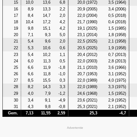
15
10,0
13,6
6,8
20,0 (1972)
3,5 (1964)
16
8,9
13,3
2,2
20,9 (2005)
3,4 (2006)
17
8,4
14,7
2,0
22,0 (2004)
0,5 (2018)
18
10,4
17,2
4,2
21,7 (1990)
0,4 (2018)
19
9,8
15,1
4,2
19,1 (2025)
1,5 (1985)
20
7,1
9,3
5,0
23,1 (2014)
1,8 (1958)
21
5,4
9,6
2,0
22,5 (2025)
2,1 (1958)
22
5,3
10,6
0,6
20,5 (2025)
1,9 (1958)
23
5,4
10,2
1,1
20,4 (2012)
0,7 (2013)
24
6,0
11,3
0,5
22,0 (2003)
2,8 (2013)
25
6,6
11,9
-1,8
21,1 (2010)
3,6 (1966)
26
6,6
11,8
-1,0
20,7 (1953)
3,1 (1952)
27
8,5
15,5
0,3
22,0 (1989)
4,0 (1975)
28
8,2
14,3
3,3
22,0 (1989)
3,3 (1975)
29
4,0
7,9
-1,2
24,6 (1968)
1,5 (1952)
30
3,4
9,1
-4,9
23,6 (2021)
2,9 (1952)
31
4,3
9,8
-0,8
25,3 (2021)
2,1 (1952)
Gem.
7,13
11,55
2,59
25,3
-4,7
Advertentie