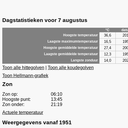
Dagstatistieken voor 7 augustus
°C
dat
36,6
20
Hoogste temperatuur
16,5
19
Laagste maximumtemperatuur
27,4
20
Hoogste gemiddelde temperatuur
12,3
19
Laagste gemiddelde temperatuur
14,0
20
Langste zonduur
Toon alle hittegolven
|
Toon alle koudegolven
Toon Hellmann-grafiek
Zon
Zon op:
06:10
Hoogste punt:
13:45
Zon onder:
21:19
Actuele temperatuur
Weergegevens vanaf 1951