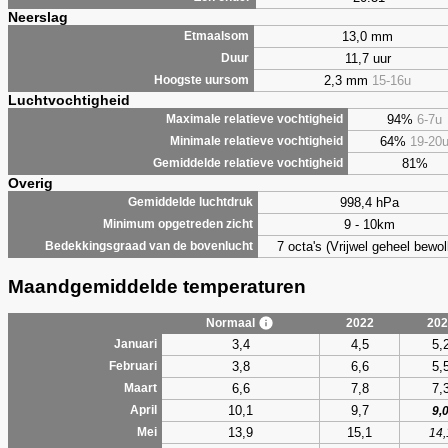
Neerslag
13,0 mm
Etmaalsom
11,7 uur
Duur
2,3 mm
15-16u
Hoogste uursom
Luchtvochtigheid
94%
6-7u
Maximale relatieve vochtigheid
64%
19-20
Minimale relatieve vochtigheid
81%
Gemiddelde relatieve vochtigheid
Overig
998,4 hPa
Gemiddelde luchtdruk
9 - 10km
Minimum opgetreden zicht
7 octa's (Vrijwel geheel bewol
Bedekkingsgraad van de bovenlucht
Maandgemiddelde temperaturen
Normaal
2022
202
3,4
4,5
5,
Januari
3,8
6,6
5,
Februari
6,6
7,8
7,
Maart
10,1
9,7
April
9,
13,9
15,1
Mei
14,