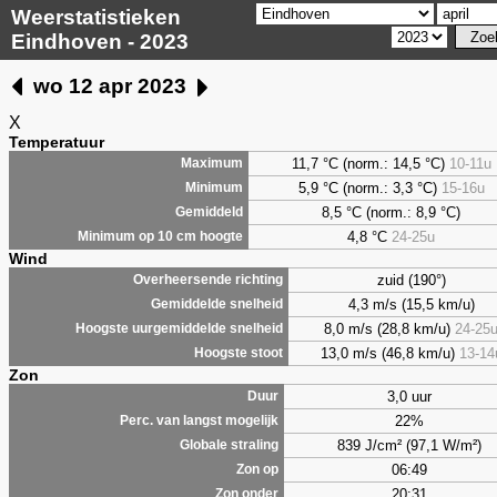
Weerstatistieken
Eindhoven - 2023
wo 12 apr 2023
X
Temperatuur
11,7 °C (norm.: 14,5 °C)
10-11u
Maximum
5,9
°C (norm.: 3,3 °C)
15-16u
Minimum
8,5
°C (norm.: 8,9 °C)
Gemiddeld
4,8
°C
24-25u
Minimum op 10 cm hoogte
Wind
zuid (190°)
Overheersende richting
4,3 m/s (15,5 km/u)
Gemiddelde snelheid
8,0 m/s (28,8 km/u)
24-25
Hoogste uurgemiddelde snelheid
13,0 m/s (46,8 km/u)
13-14
Hoogste stoot
Zon
3,0 uur
Duur
22%
Perc. van langst mogelijk
839 J/cm² (97,1 W/m²)
Globale straling
06:49
Zon op
20:31
Zon onder