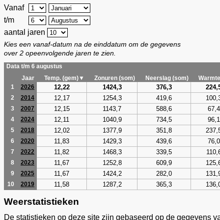
Vanaf
t/m
aantal jaren
Kies een vanaf-datum na de einddatum om de gegevens
over 2 opeenvolgende jaren te zien.
Data t/m 6 augustus
Jaar
Temp. (gem)▼
Zonuren (som)
Neerslag (som)
Warmte
12,22
1424,3
376,3
224,
1
2026
12,17
1254,3
419,6
100,
2
2014
12,15
1143,7
588,6
67,4
3
2007
12,11
1040,9
734,5
96,1
4
2024
12,02
1377,9
351,8
237,
5
2018
11,83
1429,3
439,6
76,0
6
2020
11,82
1468,3
339,5
110,
7
2022
11,67
1252,8
609,9
125,
8
2023
11,67
1424,2
282,0
131,
9
2025
11,58
1287,2
365,3
136,
10
2019
Weerstatistieken
De statistieken op deze site zijn gebaseerd op de gegevens v