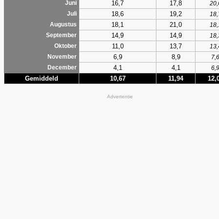
16,7
17,8
Juni
20,
18,6
19,2
Juli
18,
18,1
21,0
Augustus
18,
14,9
14,9
September
18,
11,0
13,7
Oktober
13,
6,9
8,9
November
7,
4,1
4,1
December
6,
Gemiddeld
10,67
11,94
12,
Advertentie