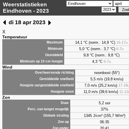
Weerstatistieken
Eindhoven - 2023
di 18 apr 2023
X
Temperatuur
14,1 °C (norm.: 14,9 °C)
16-17u
Maximum
5,0
°C (norm.: 3,7 °C)
6-7u
Minimum
9,8
°C (norm.: 9,8 °C)
Gemiddeld
4,3
°C
6-7u
Minimum op 10 cm hoogte
Wind
noordoost (55°)
Overheersende richting
5,5 m/s (19,8 km/u)
Gemiddelde snelheid
7,0 m/s (25,2 km/u)
17-18
Hoogste uurgemiddelde snelheid
11,0 m/s (39,6 km/u)
11-12
Hoogste stoot
Zon
5,2 uur
Duur
37%
Perc. van langst mogelijk
1345 J/cm² (155,7 W/m²)
Globale straling
06:35
Zon op
20:41
Zon onder