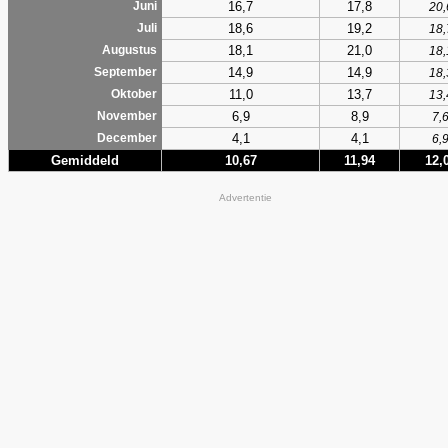
16,7
17,8
Juni
20,
18,6
19,2
Juli
18,
18,1
21,0
Augustus
18,
14,9
14,9
September
18,
11,0
13,7
Oktober
13,
6,9
8,9
November
7,
4,1
4,1
December
6,
Gemiddeld
10,67
11,94
12,
Advertentie