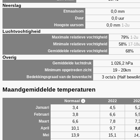
Neerslag
0,0 mm
Etmaalsom
0,0 uur
Duur
0,0 mm
1-2u
Hoogste uursom
Luchtvochtigheid
79%
1-2u
Maximale relatieve vochtigheid
58%
17-18
Minimale relatieve vochtigheid
68%
Gemiddelde relatieve vochtigheid
Overig
1.026,2 hPa
Gemiddelde luchtdruk
19 - 20km
Minimum opgetreden zicht
3 octa's (Half bewolkt
Bedekkingsgraad van de bovenlucht
Maandgemiddelde temperaturen
Normaal
2022
202
3,4
4,5
5,
Januari
3,8
6,6
5,
Februari
6,6
7,8
7,
Maart
10,1
9,7
April
9,
13,9
15,1
Mei
14,