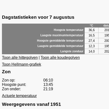
Dagstatistieken voor 7 augustus
°C
dat
36,6
20
Hoogste temperatuur
16,5
19
Laagste maximumtemperatuur
27,4
20
Hoogste gemiddelde temperatuur
12,3
19
Laagste gemiddelde temperatuur
14,0
20
Langste zonduur
Toon alle hittegolven
|
Toon alle koudegolven
Toon Hellmann-grafiek
Zon
Zon op:
06:10
Hoogste punt:
13:45
Zon onder:
21:19
Actuele temperatuur
Weergegevens vanaf 1951