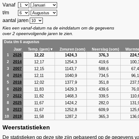
Vanaf
t/m
aantal jaren
Kies een vanaf-datum na de einddatum om de gegevens
over 2 opeenvolgende jaren te zien.
Data t/m 6 augustus
Jaar
Temp. (gem)▼
Zonuren (som)
Neerslag (som)
Warmte
12,22
1424,3
376,3
224,
1
2026
12,17
1254,3
419,6
100,
2
2014
12,15
1143,7
588,6
67,4
3
2007
12,11
1040,9
734,5
96,1
4
2024
12,02
1377,9
351,8
237,
5
2018
11,83
1429,3
439,6
76,0
6
2020
11,82
1468,3
339,5
110,
7
2022
11,67
1424,2
282,0
131,
8
2025
11,67
1252,8
609,9
125,
9
2023
11,58
1287,2
365,3
136,
10
2019
Weerstatistieken
De statistieken op deze site zijn gebaseerd op de gegevens v