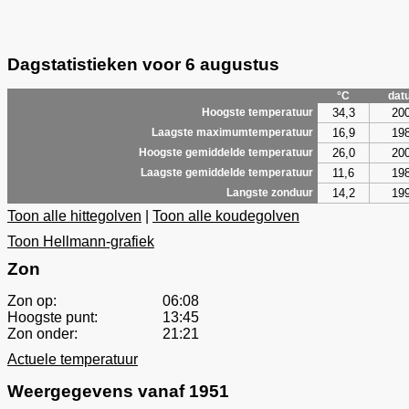
Dagstatistieken voor 6 augustus
°C
dat
34,3
20
Hoogste temperatuur
16,9
19
Laagste maximumtemperatuur
26,0
20
Hoogste gemiddelde temperatuur
11,6
19
Laagste gemiddelde temperatuur
14,2
19
Langste zonduur
Toon alle hittegolven
|
Toon alle koudegolven
Toon Hellmann-grafiek
Zon
Zon op:
06:08
Hoogste punt:
13:45
Zon onder:
21:21
Actuele temperatuur
Weergegevens vanaf 1951