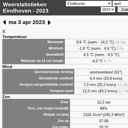
Weerstatistieken
Eindhoven - 2023
ma 3 apr 2023
X
Temperatuur
9,9
°C (norm.: 14,2 °C)
15-16u
Maximum
-1,8 °C (norm.: 4,6 °C)
2-3u
Minimum
4,5
°C (norm.: 9,5 °C)
Gemiddeld
-4,0 °C
6-7u
Minimum op 10 cm hoogte
Wind
oostnoordoost (61°)
Overheersende richting
4,4 m/s (15,8 km/u)
Gemiddelde snelheid
7,0 m/s (25,2 km/u)
12-13
Hoogste uurgemiddelde snelheid
12,0 m/s (43,2 km/u)
12-13
Hoogste stoot
Zon
12,2 uur
Duur
94%
Perc. van langst mogelijk
2119 J/cm² (245,3 W/m²)
Globale straling
07:09
Zon op
20:15
Zon onder