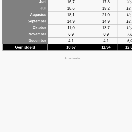
16,7
17,8
Juni
20,
18,6
19,2
Juli
18,
18,1
21,0
Augustus
18,
14,9
14,9
September
18,
11,0
13,7
Oktober
13,
6,9
8,9
November
7,
4,1
4,1
December
6,
Gemiddeld
10,67
11,94
12,
Advertentie