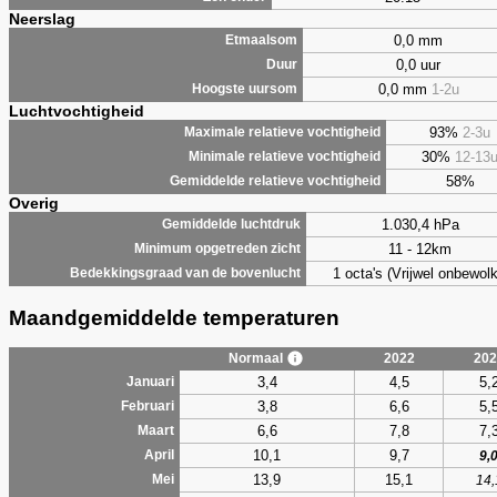
Neerslag
0,0 mm
Etmaalsom
0,0 uur
Duur
0,0 mm
1-2u
Hoogste uursom
Luchtvochtigheid
93%
2-3u
Maximale relatieve vochtigheid
30%
12-13
Minimale relatieve vochtigheid
58%
Gemiddelde relatieve vochtigheid
Overig
1.030,4 hPa
Gemiddelde luchtdruk
11 - 12km
Minimum opgetreden zicht
1 octa's (Vrijwel onbewolk
Bedekkingsgraad van de bovenlucht
Maandgemiddelde temperaturen
Normaal
2022
202
3,4
4,5
5,
Januari
3,8
6,6
5,
Februari
6,6
7,8
7,
Maart
10,1
9,7
April
9,
13,9
15,1
Mei
14,