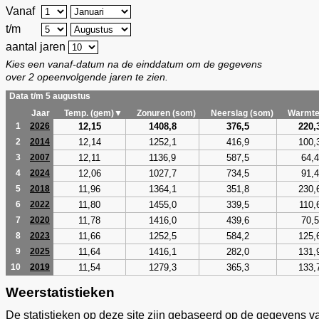
Vanaf
t/m
aantal jaren
Kies een vanaf-datum na de einddatum om de gegevens
over 2 opeenvolgende jaren te zien.
Data t/m 5 augustus
Jaar
Temp. (gem)▼
Zonuren (som)
Neerslag (som)
Warmte
12,15
1408,8
376,5
220,
1
2026
12,14
1252,1
416,9
100,
2
2014
12,11
1136,9
587,5
64,4
3
2007
12,06
1027,7
734,5
91,4
4
2024
11,96
1364,1
351,8
230,
5
2018
11,80
1455,0
339,5
110,
6
2022
11,78
1416,0
439,6
70,5
7
2020
11,66
1252,5
584,2
125,
8
2023
11,64
1416,1
282,0
131,
9
2025
11,54
1279,3
365,3
133,
10
2019
Weerstatistieken
De statistieken op deze site zijn gebaseerd op de gegevens v