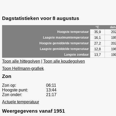
Dagstatistieken voor 8 augustus
°C
dat
35,9
20
Hoogste temperatuur
16,1
19
Laagste maximumtemperatuur
27,2
20
Hoogste gemiddelde temperatuur
12,8
19
Laagste gemiddelde temperatuur
13,7
19
Langste zonduur
Toon alle hittegolven
|
Toon alle koudegolven
Toon Hellmann-grafiek
Zon
Zon op:
06:11
Hoogste punt:
13:44
Zon onder:
21:17
Actuele temperatuur
Weergegevens vanaf 1951