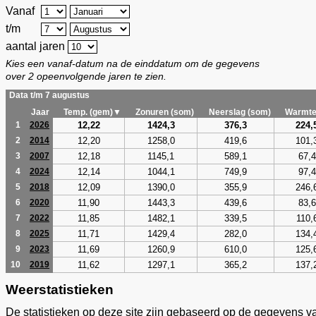
Vanaf
t/m
aantal jaren
Kies een vanaf-datum na de einddatum om de gegevens
over 2 opeenvolgende jaren te zien.
Data t/m 7 augustus
Jaar
Temp. (gem)▼
Zonuren (som)
Neerslag (som)
Warmte
12,22
1424,3
376,3
224,
1
2026
12,20
1258,0
419,6
101,
2
2014
12,18
1145,1
589,1
67,4
3
2007
12,14
1044,1
749,9
97,4
4
2024
12,09
1390,0
355,9
246,
5
2018
11,90
1443,3
439,6
83,6
6
2020
11,85
1482,1
339,5
110,
7
2022
11,71
1429,4
282,0
134,
8
2025
11,69
1260,9
610,0
125,
9
2023
11,62
1297,1
365,2
137,
10
2019
Weerstatistieken
De statistieken op deze site zijn gebaseerd op de gegevens v