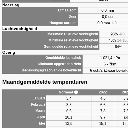
Neerslag
0,0 mm
Etmaalsom
0,0 uur
Duur
0,0 mm
1-2u
Hoogste uursom
Luchtvochtigheid
95%
4-5u
Maximale relatieve vochtigheid
45%
14-15
Minimale relatieve vochtigheid
64%
Gemiddelde relatieve vochtigheid
Overig
1.021,4 hPa
Gemiddelde luchtdruk
6 - 7km
Minimum opgetreden zicht
6 octa's (Zwaar bewolk
Bedekkingsgraad van de bovenlucht
Maandgemiddelde temperaturen
Normaal
2022
202
3,4
4,5
5,
Januari
3,8
6,6
5,
Februari
6,6
7,8
7,
Maart
10,1
9,7
April
9,
13,9
15,1
Mei
14,