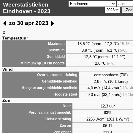
Weerstatistieken
Eindhoven - 2023
zo 30 apr 2023
X
Temperatuur
18,5 °C (norm.: 17,3 °C)
15-16u
Maximum
3,9
°C (norm.: 6,1 °C)
5-6u
Minimum
12,8 °C (norm.: 12,1 °C)
Gemiddeld
2,0
°C
6-7u
Minimum op 10 cm hoogte
Wind
oostnoordoost (70°)
Overheersende richting
2,8 m/s (10,1 km/u)
Gemiddelde snelheid
4,0 m/s (14,4 km/u)
13-14
Hoogste uurgemiddelde snelheid
9,0 m/s (32,4 km/u)
14-15
Hoogste stoot
Zon
12,3 uur
Duur
83%
Perc. van langst mogelijk
2256 J/cm² (261,1 W/m²)
Globale straling
06:11
Zon op
21:01
Zon onder