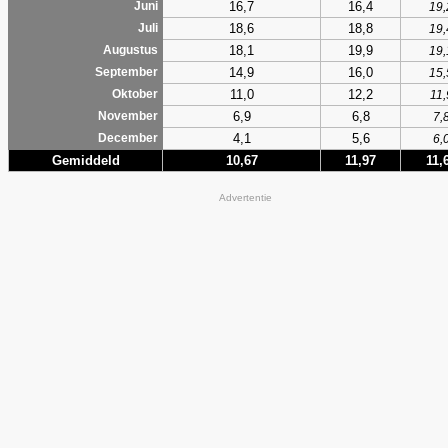
16,7
16,4
Juni
19,
18,6
18,8
Juli
19,
18,1
19,9
Augustus
19,
14,9
16,0
September
15,
11,0
12,2
Oktober
11,
6,9
6,8
November
7,
4,1
5,6
December
6,
Gemiddeld
10,67
11,97
11,
Advertentie