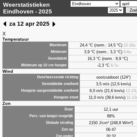
Weerstatistieken
Eindhoven - 2025
za 12 apr 2025
X
Temperatuur
24,4 °C (norm.: 14,5 °C)
15-16u
Maximum
3,9
°C (norm.: 3,3 °C)
5-6u
Minimum
16,3 °C (norm.: 8,9 °C)
Gemiddeld
-2,3 °C
6-7u
Minimum op 10 cm hoogte
Wind
oostzuidoost (124°)
Overheersende richting
3,5 m/s (12,6 km/u)
Gemiddelde snelheid
6,0 m/s (21,6 km/u)
12-13
Hoogste uurgemiddelde snelheid
11,0 m/s (39,6 km/u)
11-12
Hoogste stoot
Zon
12,1 uur
Duur
89%
Perc. van langst mogelijk
2150 J/cm² (248,8 W/m²)
Globale straling
06:47
Zon op
20:32
Zon onder