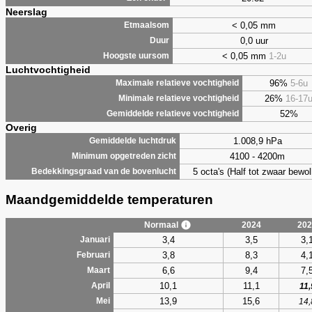
Neerslag
< 0,05 mm
Etmaalsom
0,0 uur
Duur
< 0,05 mm
1-2u
Hoogste uursom
Luchtvochtigheid
96%
5-6u
Maximale relatieve vochtigheid
26%
16-17
Minimale relatieve vochtigheid
52%
Gemiddelde relatieve vochtigheid
Overig
1.008,9 hPa
Gemiddelde luchtdruk
4100 - 4200m
Minimum opgetreden zicht
5 octa's (Half tot zwaar bewol
Bedekkingsgraad van de bovenlucht
Maandgemiddelde temperaturen
Normaal
2024
202
3,4
3,5
3,
Januari
3,8
8,3
4,
Februari
6,6
9,4
7,
Maart
10,1
11,1
April
11,
13,9
15,6
Mei
14,