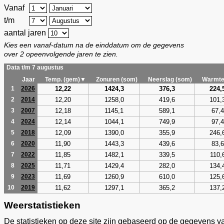
Vanaf
t/m
aantal jaren
Kies een vanaf-datum na de einddatum om de gegevens
over 2 opeenvolgende jaren te zien.
Data t/m 7 augustus
Jaar
Temp. (gem)▼
Zonuren (som)
Neerslag (som)
Warmte
12,22
1424,3
376,3
224,
1
2026
12,20
1258,0
419,6
101,
2
2014
12,18
1145,1
589,1
67,4
3
2007
12,14
1044,1
749,9
97,4
4
2024
12,09
1390,0
355,9
246,
5
2018
11,90
1443,3
439,6
83,6
6
2020
11,85
1482,1
339,5
110,
7
2022
11,71
1429,4
282,0
134,
8
2025
11,69
1260,9
610,0
125,
9
2023
11,62
1297,1
365,2
137,
10
2019
Weerstatistieken
De statistieken op deze site zijn gebaseerd op de gegevens v