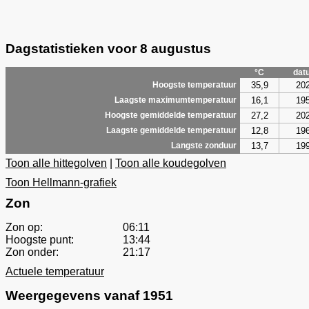
Dagstatistieken voor 8 augustus
°C
dat
35,9
20
Hoogste temperatuur
16,1
19
Laagste maximumtemperatuur
27,2
20
Hoogste gemiddelde temperatuur
12,8
19
Laagste gemiddelde temperatuur
13,7
19
Langste zonduur
Toon alle hittegolven
|
Toon alle koudegolven
Toon Hellmann-grafiek
Zon
Zon op:
06:11
Hoogste punt:
13:44
Zon onder:
21:17
Actuele temperatuur
Weergegevens vanaf 1951