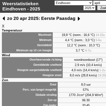
Weerstatistieken
Eindhoven - 2025
zo 20 apr 2025: Eerste Paasdag
X
Temperatuur
19,8 °C (norm.: 16,6 °C)
14-15u
Maximum
4,4
°C (norm.: 3,0 °C)
5-6u
Minimum
12,2 °C (norm.: 10,3 °C)
Gemiddeld
3,7
°C
6-7u
Minimum op 10 cm hoogte
Wind
noordnoordoost (17°)
Overheersende richting
2,9 m/s (10,4 km/u)
Gemiddelde snelheid
4,0 m/s (14,4 km/u)
1-2u
Hoogste uurgemiddelde snelheid
8,0 m/s (28,8 km/u)
19-20
Hoogste stoot
Zon
8,0 uur
Duur
57%
Perc. van langst mogelijk
1770 J/cm² (204,9 W/m²)
Globale straling
06:30
Zon op
20:45
Zon onder