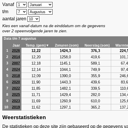
Vanaf
t/m
aantal jaren
Kies een vanaf-datum na de einddatum om de gegevens
over 2 opeenvolgende jaren te zien.
Data t/m 7 augustus
Jaar
Temp. (gem)▼
Zonuren (som)
Neerslag (som)
Warmte
12,22
1424,3
376,3
224,
1
2026
12,20
1258,0
419,6
101,
2
2014
12,18
1145,1
589,1
67,4
3
2007
12,14
1044,1
749,9
97,4
4
2024
12,09
1390,0
355,9
246,
5
2018
11,90
1443,3
439,6
83,6
6
2020
11,85
1482,1
339,5
110,
7
2022
11,71
1429,4
282,0
134,
8
2025
11,69
1260,9
610,0
125,
9
2023
11,62
1297,1
365,2
137,
10
2019
Weerstatistieken
De statistieken op deze site zijn gebaseerd op de gegevens v