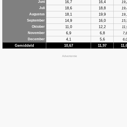
16,7
16,4
Juni
19,
18,6
18,8
Juli
19,
18,1
19,9
Augustus
19,
14,9
16,0
September
15,
11,0
12,2
Oktober
11,
6,9
6,8
November
7,
4,1
5,6
December
6,
Gemiddeld
10,67
11,97
11,
Advertentie