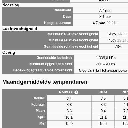
Neerslag
7,7 mm
Etmaalsom
3,1 uur
Duur
4,7 mm
20-21u
Hoogste uursom
Luchtvochtigheid
98%
24-25
Maximale relatieve vochtigheid
46%
13-14
Minimale relatieve vochtigheid
73%
Gemiddelde relatieve vochtigheid
Overig
1.006,8 hPa
Gemiddelde luchtdruk
800 - 900m
Minimum opgetreden zicht
5 octa's (Half tot zwaar bewol
Bedekkingsgraad van de bovenlucht
Maandgemiddelde temperaturen
Normaal
2024
202
3,4
3,5
3,
Januari
3,8
8,3
4,
Februari
6,6
9,4
7,
Maart
10,1
11,1
April
11,
13,9
15,6
Mei
14,