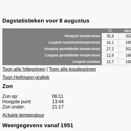
Dagstatistieken voor 8 augustus
°C
dat
35,9
20
Hoogste temperatuur
16,1
19
Laagste maximumtemperatuur
27,2
20
Hoogste gemiddelde temperatuur
12,8
19
Laagste gemiddelde temperatuur
13,7
19
Langste zonduur
Toon alle hittegolven
|
Toon alle koudegolven
Toon Hellmann-grafiek
Zon
Zon op:
06:11
Hoogste punt:
13:44
Zon onder:
21:17
Actuele temperatuur
Weergegevens vanaf 1951