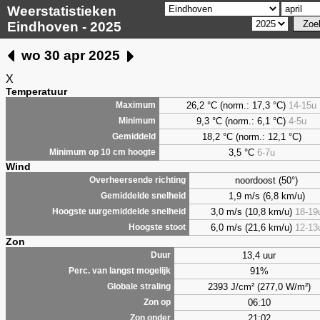
Weerstatistieken
Eindhoven - 2025
wo 30 apr 2025
X
Temperatuur
26,2 °C (norm.: 17,3 °C)
14-15u
Maximum
9,3
°C (norm.: 6,1 °C)
4-5u
Minimum
18,2 °C (norm.: 12,1 °C)
Gemiddeld
3,5
°C
6-7u
Minimum op 10 cm hoogte
Wind
noordoost (50°)
Overheersende richting
1,9 m/s (6,8 km/u)
Gemiddelde snelheid
3,0 m/s (10,8 km/u)
18-19
Hoogste uurgemiddelde snelheid
6,0 m/s (21,6 km/u)
12-13
Hoogste stoot
Zon
13,4 uur
Duur
91%
Perc. van langst mogelijk
2393 J/cm² (277,0 W/m²)
Globale straling
06:10
Zon op
21:02
Zon onder