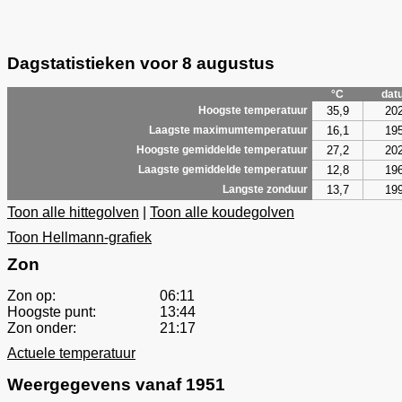
Dagstatistieken voor 8 augustus
°C
dat
35,9
20
Hoogste temperatuur
16,1
19
Laagste maximumtemperatuur
27,2
20
Hoogste gemiddelde temperatuur
12,8
19
Laagste gemiddelde temperatuur
13,7
19
Langste zonduur
Toon alle hittegolven
|
Toon alle koudegolven
Toon Hellmann-grafiek
Zon
Zon op:
06:11
Hoogste punt:
13:44
Zon onder:
21:17
Actuele temperatuur
Weergegevens vanaf 1951