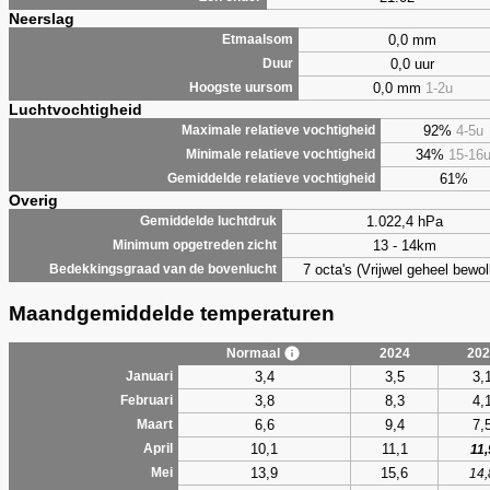
Neerslag
0,0 mm
Etmaalsom
0,0 uur
Duur
0,0 mm
1-2u
Hoogste uursom
Luchtvochtigheid
92%
4-5u
Maximale relatieve vochtigheid
34%
15-16
Minimale relatieve vochtigheid
61%
Gemiddelde relatieve vochtigheid
Overig
1.022,4 hPa
Gemiddelde luchtdruk
13 - 14km
Minimum opgetreden zicht
7 octa's (Vrijwel geheel bewol
Bedekkingsgraad van de bovenlucht
Maandgemiddelde temperaturen
Normaal
2024
202
3,4
3,5
3,
Januari
3,8
8,3
4,
Februari
6,6
9,4
7,
Maart
10,1
11,1
April
11,
13,9
15,6
Mei
14,