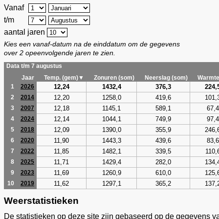
Vanaf
t/m
aantal jaren
Kies een vanaf-datum na de einddatum om de gegevens
over 2 opeenvolgende jaren te zien.
Data t/m 7 augustus
Jaar
Temp. (gem)▼
Zonuren (som)
Neerslag (som)
Warmte
12,24
1432,4
376,3
224,
1
2026
12,20
1258,0
419,6
101,
2
2014
12,18
1145,1
589,1
67,4
3
2007
12,14
1044,1
749,9
97,4
4
2024
12,09
1390,0
355,9
246,
5
2018
11,90
1443,3
439,6
83,6
6
2020
11,85
1482,1
339,5
110,
7
2022
11,71
1429,4
282,0
134,
8
2025
11,69
1260,9
610,0
125,
9
2023
11,62
1297,1
365,2
137,
10
2019
Weerstatistieken
De statistieken op deze site zijn gebaseerd op de gegevens v