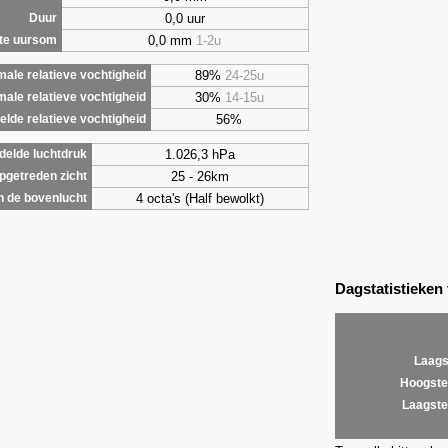
0,0 uur
Duur
0,0 mm
1-2u
te uursom
89%
24-25u
ale relatieve vochtigheid
30%
14-15u
male relatieve vochtigheid
56%
lde relatieve vochtigheid
1.026,3 hPa
elde luchtdruk
25 - 26km
getreden zicht
4 octa's (Half bewolkt)
 de bovenlucht
Dagstatistieken
Laags
Hoogste
Laagste