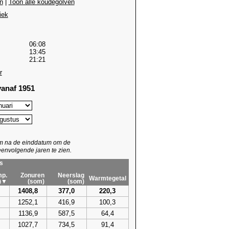
n
|
Toon alle koudegolven
iek
06:08
13:45
21:21
r
anaf 1951
um na de einddatum om de
envolgende jaren te zien.
s
p.
Zonuren
Neerslag
Warmtegetal
)▼
(som)
(som)
1408,8
377,0
220,3
1252,1
416,9
100,3
1136,9
587,5
64,4
1027,7
734,5
91,4