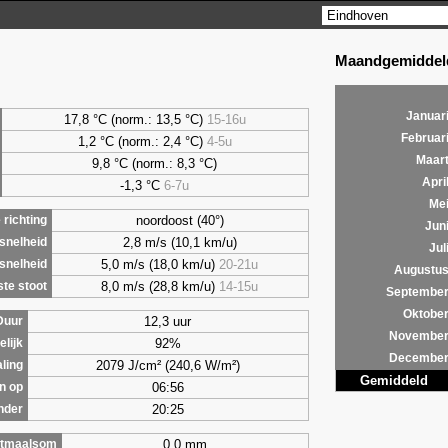
Maandgemiddeld
Januar
17,8 °C (norm.: 13,5 °C)
15-16u
Februar
1,2
°C (norm.: 2,4 °C)
4-5u
Maar
9,8
°C (norm.: 8,3 °C)
Apri
-1,3 °C
6-7u
Me
noordoost (40°)
richting
Jun
2,8 m/s (10,1 km/u)
snelheid
Jul
5,0 m/s (18,0 km/u)
20-21u
snelheid
Augustu
8,0 m/s (28,8 km/u)
14-15u
te stoot
Septembe
Oktobe
12,3 uur
Duur
Novembe
92%
lijk
Decembe
2079 J/cm² (240,6 W/m²)
aling
Gemiddeld
06:56
n op
20:25
nder
0,0 mm
tmaalsom