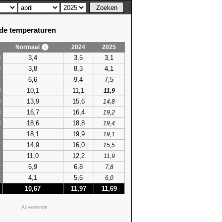
e temperaturen
Normaal
2024
2025
3,4
3,5
3,1
i
3,8
8,3
4,1
i
6,6
9,4
7,5
t
10,1
11,1
l
11,9
13,9
15,6
i
14,8
16,7
16,4
i
19,2
18,6
18,8
i
19,4
18,1
19,9
s
19,1
14,9
16,0
r
15,5
11,0
12,2
r
11,9
6,9
6,8
r
7,8
4,1
5,6
r
6,0
10,67
11,97
11,69
Advertentie