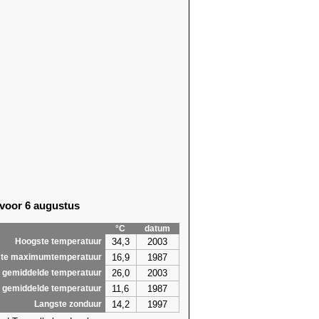
 voor 6 augustus
°C
datum
34,3
2003
Hoogste temperatuur
16,9
1987
te maximumtemperatuur
26,0
2003
 gemiddelde temperatuur
11,6
1987
 gemiddelde temperatuur
14,2
1997
Langste zonduur