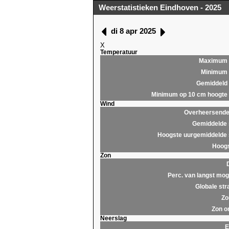
Weerstatistieken Eindhoven - 2025
di 8 apr 2025
X
Temperatuur
Maximum
Minimum
Gemiddeld
Minimum op 10 cm hoogte
Wind
Overheersende 
Gemiddelde 
Hoogste uurgemiddelde 
Hoogs
Zon
Perc. van langst moge
Globale str
Zo
Zon o
Neerslag
E