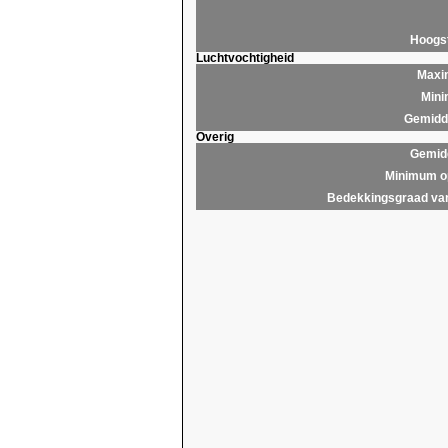
Hoogs
Luchtvochtigheid
Maxim
Mini
Gemidde
Overig
Gemidd
Minimum op
Bedekkingsgraad van