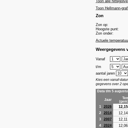
Toon alle hittegolve
Toon Hellmann-graf
Zon
Zon op:
Hoogste punt:
Zon onder:
Actuele temperatuu
Weergegevens v
Vanaf
t/m
aantal jaren
Kies een vanaf-dat
gegevens over 2 ope
Data t/m 5 augustu
Tem
Jaar
(gem
12,15
1
2026
12,14
2
2014
12,11
3
2007
12,06
4
2024