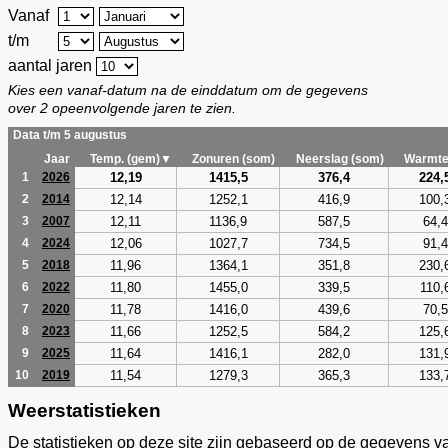
Vanaf
t/m
aantal jaren
Kies een vanaf-datum na de einddatum om de gegevens
over 2 opeenvolgende jaren te zien.
Data t/m 5 augustus
Jaar
Temp. (gem)▼
Zonuren (som)
Neerslag (som)
Warmte
12,19
1415,5
376,4
224,
1
2026
12,14
1252,1
416,9
100,
2
2014
12,11
1136,9
587,5
64,4
3
2007
12,06
1027,7
734,5
91,4
4
2024
11,96
1364,1
351,8
230,
5
2018
11,80
1455,0
339,5
110,
6
2022
11,78
1416,0
439,6
70,5
7
2020
11,66
1252,5
584,2
125,
8
2023
11,64
1416,1
282,0
131,
9
2025
11,54
1279,3
365,3
133,
10
2019
Weerstatistieken
De statistieken op deze site zijn gebaseerd op de gegevens v