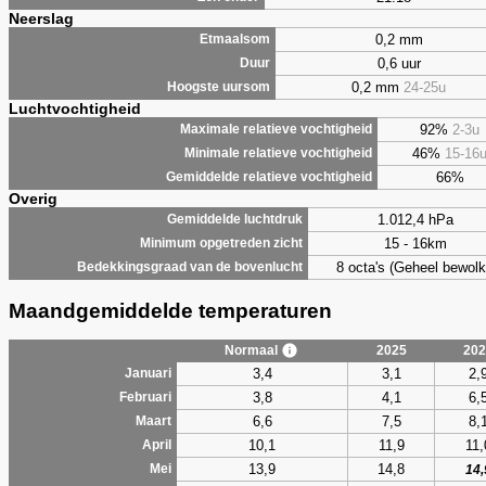
Neerslag
0,2 mm
Etmaalsom
0,6 uur
Duur
0,2 mm
24-25u
Hoogste uursom
Luchtvochtigheid
92%
2-3u
Maximale relatieve vochtigheid
46%
15-16
Minimale relatieve vochtigheid
66%
Gemiddelde relatieve vochtigheid
Overig
1.012,4 hPa
Gemiddelde luchtdruk
15 - 16km
Minimum opgetreden zicht
8 octa's (Geheel bewolk
Bedekkingsgraad van de bovenlucht
Maandgemiddelde temperaturen
Normaal
2025
202
3,4
3,1
2,
Januari
3,8
4,1
6,
Februari
6,6
7,5
8,
Maart
10,1
11,9
11,
April
13,9
14,8
Mei
14,