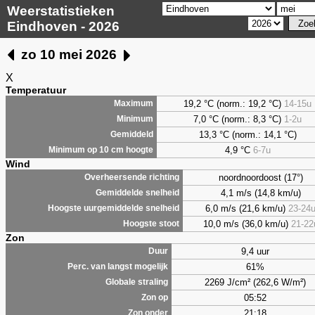
Weerstatistieken
Eindhoven - 2026
zo 10 mei 2026
X
Temperatuur
19,2 °C (norm.: 19,2 °C)
14-15u
Maximum
7,0
°C (norm.: 8,3 °C)
1-2u
Minimum
13,3 °C (norm.: 14,1 °C)
Gemiddeld
4,9
°C
6-7u
Minimum op 10 cm hoogte
Wind
noordnoordoost (17°)
Overheersende richting
4,1 m/s (14,8 km/u)
Gemiddelde snelheid
6,0 m/s (21,6 km/u)
23-24
Hoogste uurgemiddelde snelheid
10,0 m/s (36,0 km/u)
21-22
Hoogste stoot
Zon
9,4 uur
Duur
61%
Perc. van langst mogelijk
2269 J/cm² (262,6 W/m²)
Globale straling
05:52
Zon op
21:18
Zon onder