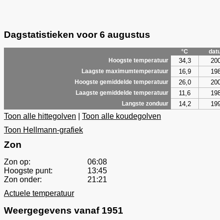
Dagstatistieken voor 6 augustus
°C
dat
34,3
20
Hoogste temperatuur
16,9
19
Laagste maximumtemperatuur
26,0
20
Hoogste gemiddelde temperatuur
11,6
19
Laagste gemiddelde temperatuur
14,2
19
Langste zonduur
Toon alle hittegolven
|
Toon alle koudegolven
Toon Hellmann-grafiek
Zon
Zon op:
06:08
Hoogste punt:
13:45
Zon onder:
21:21
Actuele temperatuur
Weergegevens vanaf 1951