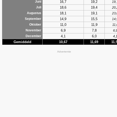
16,7
19,2
Juni
19,
18,6
19,4
Juli
20,
18,1
19,1
Augustus
23,
14,9
15,5
September
14,
11,0
11,9
Oktober
11,
6,9
7,8
November
6,
4,1
6,0
December
4,
Gemiddeld
10,67
11,69
11,
Advertentie